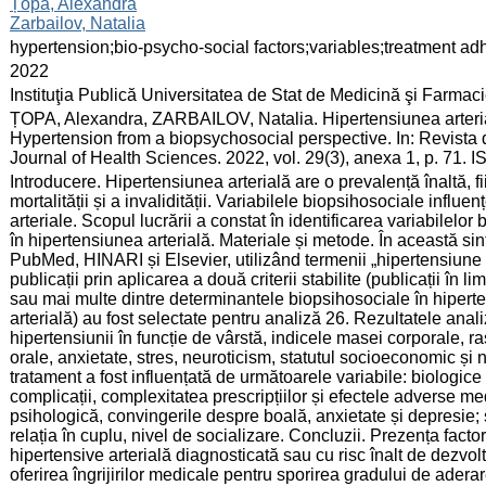
:
Țopa, Alexandra
Zarbailov, Natalia
:
hypertension;bio-psycho-social factors;variables;treatment a
:
2022
:
Instituţia Publică Universitatea de Stat de Medicină şi Farma
:
ȚOPA, Alexandra, ZARBAILOV, Natalia. Hipertensiunea arteria
Hypertension from a biopsychosocial perspective. In: Revista 
Journal of Health Sciences. 2022, vol. 29(3), anexa 1, p. 71.
:
Introducere. Hipertensiunea arterială are o prevalență înaltă, 
mortalității și a invalidității. Variabilele biopsihosociale influe
arteriale. Scopul lucrării a constat în identificarea variabilelo
în hipertensiunea arterială. Materiale și metode. În această sinte
PubMed, HINARI și Elsevier, utilizând termenii „hipertensiune a
publicații prin aplicarea a două criterii stabilite (publicații în 
sau mai multe dintre determinantele biopsihosociale în hiperte
arterială) au fost selectate pentru analiză 26. Rezultatele anali
hipertensiunii în funcție de vârstă, indicele masei corporale, ra
orale, anxietate, stres, neuroticism, statutul socioeconomic și 
tratament a fost influențată de următoarele variabile: biologice -
complicații, complexitatea prescripțiilor și efectele adverse 
psihologică, convingerile despre boală, anxietate și depresie; so
relația în cuplu, nivel de socializare. Concluzii. Prezența facto
hipertensive arterială diagnosticată sau cu risc înalt de dezvo
oferirea îngrijirilor medicale pentru sporirea gradului de adera