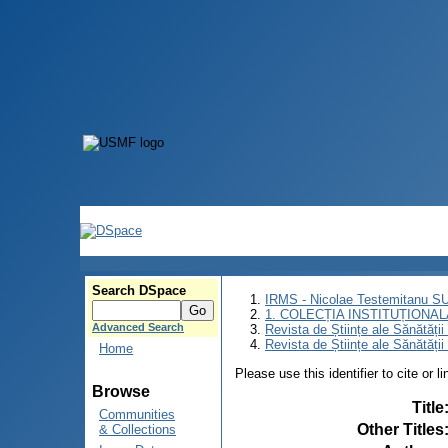
Search DSpace
IRMS - Nicolae Testemitanu 
1. COLECȚIA INSTITUȚIONAL
Advanced Search
Revista de Științe ale Sănătăți
Revista de Științe ale Sănătăți
Home
Please use this identifier to cite or l
Browse
Title
Communities
Other Titles
& Collections