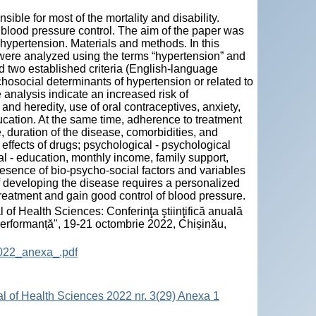
ible for most of the mortality and disability.
blood pressure control. The aim of the paper was
in hypertension. Materials and methods. In this
 were analyzed using the terms “hypertension” and
ed two established criteria (English-language
hosocial determinants of hypertension or related to
 analysis indicate an increased risk of
nd heredity, use of oral contraceptives, anxiety,
ucation. At the same time, adherence to treatment
e, duration of the disease, comorbidities, and
effects of drugs; psychological - psychological
ial - education, monthly income, family support,
resence of bio-psycho-social factors and variables
of developing the disease requires a personalized
reatment and gain good control of blood pressure.
 of Health Sciences: Conferinţa ştiinţifică anuală
 performanță", 19-21 octombrie 2022, Chișinău,
2022_anexa_.pdf
al of Health Sciences 2022 nr. 3(29) Anexa 1