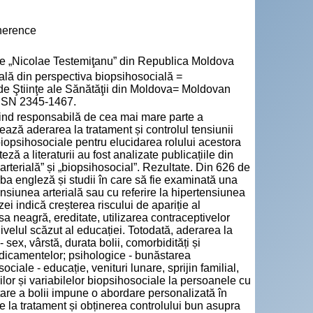
dherence
cie „Nicolae Testemiţanu” din Republica Moldova
lă din perspectiva biopsihosocială =
de Ştiinţe ale Sănătăţii din Moldova= Moldovan
 ISSN 2345-1467.
fiind responsabilă de cea mai mare parte a
nțează aderarea la tratament și controlul tensiunii
r biopsihosociale pentru elucidarea rolului acestora
ză a literaturii au fost analizate publicațiile din
rterială” și „biopsihosocial”. Rezultate. Din 626 de
limba engleză și studii în care să fie examinată una
nsiunea arterială sau cu referire la hipertensiunea
zei indică creșterea riscului de apariție al
sa neagră, ereditate, utilizarea contraceptivelor
nivelul scăzut al educației. Totodată, aderarea la
 sex, vârstă, durata bolii, comorbidități și
medicamentelor; psihologice - bunăstarea
ciale - educație, venituri lunare, sprijin familial,
rilor și variabilelor biopsihosociale la persoanele cu
ltare a bolii impune o abordare personalizată în
re la tratament și obținerea controlului bun asupra