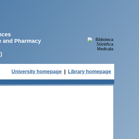
ences
ne and Pharmacy
)
University homepage
|
Library homepage