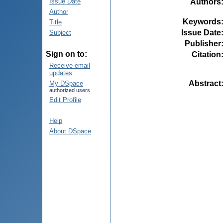
Authors
Issue Date
Author
Keywords
Title
Issue Date
Subject
Publisher
Sign on to:
Citation
Receive email
updates
Abstract
My DSpace
authorized users
Edit Profile
Help
About DSpace