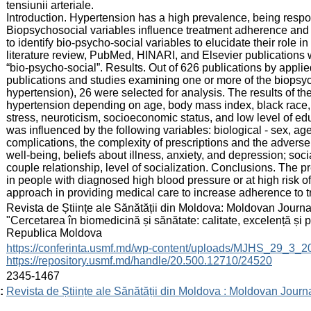
tensiunii arteriale.
Introduction. Hypertension has a high prevalence, being respons
Biopsychosocial variables influence treatment adherence and 
to identify bio-psycho-social variables to elucidate their role 
literature review, PubMed, HINARI, and Elsevier publications
“bio-psycho-social”. Results. Out of 626 publications by appli
publications and studies examining one or more of the biopsyc
hypertension), 26 were selected for analysis. The results of the
hypertension depending on age, body mass index, black race, a
stress, neuroticism, socioeconomic status, and low level of ed
was influenced by the following variables: biological - sex, ag
complications, the complexity of prescriptions and the adverse 
well-being, beliefs about illness, anxiety, and depression; soc
couple relationship, level of socialization. Conclusions. The p
in people with diagnosed high blood pressure or at high risk 
approach in providing medical care to increase adherence to t
:
Revista de Științe ale Sănătății din Moldova: Moldovan Journal
"Cercetarea în biomedicină și sănătate: calitate, excelență și
Republica Moldova
:
https://conferinta.usmf.md/wp-content/uploads/MJHS_29_3_
https://repository.usmf.md/handle/20.500.12710/24520
:
2345-1467
:
Revista de Științe ale Sănătății din Moldova : Moldovan Journ