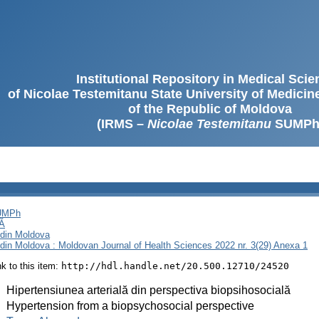
Institutional Repository in Medical Sci
of Nicolae Testemitanu State University of Medici
of the Republic of Moldova
(IRMS –
Nicolae Testemitanu
SUMPh
SUMPh
Ă
i din Moldova
i din Moldova : Moldovan Journal of Health Sciences 2022 nr. 3(29) Anexa 1
ink to this item:
http://hdl.handle.net/20.500.12710/24520
:
Hipertensiunea arterială din perspectiva biopsihosocială
:
Hypertension from a biopsychosocial perspective