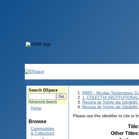
Search DSpace
IRMS - Nicolae Testemitanu 
1. COLECȚIA INSTITUȚIONAL
Advanced Search
Revista de Științe ale Sănătăți
Revista de Științe ale Sănătăți
Home
Please use this identifier to cite or l
Browse
Title
Communities
Other Titles
& Collections