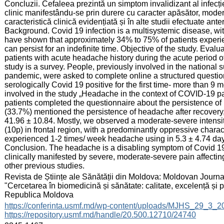
Concluzii. Cefaleea prezintă un simptom invalidizant al infecți
clinic manifestându-se prin durere cu caracter apăsător, moder
caracteristică clinică evidențiată și în alte studii efectuate anter
Background. Covid 19 infection is a multisystemic disease, w
have shown that approximately 34% to 75% of patients experi
can persist for an indefinite time. Objective of the study. Eva
patients with acute headache history during the acute period o
study is a survey. People, previously involved in the national
pandemic, were asked to complete online a structured questio
serologically Covid 19 positive for the first time- more than 
involved in the study „Headache in the context of COVID-19 pan
patients completed the questionnaire about the persistence o
(33.7%) mentioned the persistence of headache after recover
41.96 ± 10.84. Mostly, we observed a moderate-severe intensi
(10p) in frontal region, with a predominantly oppressive chara
experienced 1-2 times/ week headache using in 5.3 ± 4.74 day
Conclusion. The headache is a disabling symptom of Covid 19 in
clinically manifested by severe, moderate-severe pain affectin
other previous studies.
:
Revista de Științe ale Sănătății din Moldova: Moldovan Journal
"Cercetarea în biomedicină și sănătate: calitate, excelență și
Republica Moldova
:
https://conferinta.usmf.md/wp-content/uploads/MJHS_29_3_
https://repository.usmf.md/handle/20.500.12710/24740