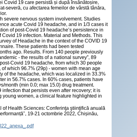
ei Covid 19 care persistă și după însănătoșire,
at-severă, cu afectarea femeilor de vârstă tânăra,
ior.
ith severe nervous system involvement. Studies
ence acute Covid 19 headache, and in 1/3 cases it
luation of post-Covid 19 headache’s persistence in
f Covid 19 infection. Material and Methods. This
 survey of Headache in the context of the COVID 19
nnaire. These patients had been tested
9 months ago. Results. From 140 people previously
demic - the results of a national survey”, 89
f post-Covid 19 headache, from which 30 people
y, of which 96.7% (29p) - women with mean age
ty of the headache, which was localized in 33.3%
cter in 56.7% cases. In 60% cases, patients have
s/month (min 0.0; max 15.0) drug treatment.
fection that persists even after recovery; it is
g young women, a clinical feature highlighted in
 of Health Sciences: Conferinţa ştiinţifică anuală
 performanță", 19-21 octombrie 2022, Chișinău,
2022_anexa_.pdf