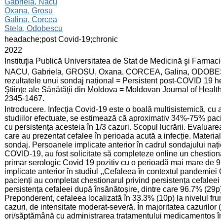
:
Gabriela, Nacu
Oxana, Grosu
Galina, Corcea
Stela, Odobescu
:
headache;post Covid-19;chronic
:
2022
:
Instituţia Publică Universitatea de Stat de Medicină şi Farma
:
NACU, Gabriela, GROSU, Oxana, CORCEA, Galina, ODOBESCU
rezultatele unui sondaj național = Persistent post-COVID 19 he
Ştiinţe ale Sănătăţii din Moldova = Moldovan Journal of Health
2345-1467.
:
Introducere. Infecția Covid-19 este o boală multisistemică, cu 
studiilor efectuate, se estimează că aproximativ 34%-75% paci
cu persistența acesteia în 1/3 cazuri. Scopul lucrării. Evaluare
care au prezentat cefalee în perioada acută a infecție. Material
sondaj. Persoanele implicate anterior în cadrul sondajului nați
COVID-19, au fost solicitate să completeze online un chestionar 
primar serologic Covid 19 pozitiv cu o perioadă mai mare de 9
implicate anterior în studiul ,,Cefaleea în contextul pandemiei
pacienți au completat chestionarul privind persistența cefale
persistența cefaleei după însănătoșire, dintre care 96.7% (29p
Preponderent, cefaleea localizată în 33.3% (10p) la nivelul fr
cazuri, de intensitate moderat-severă. În majoritatea cazurilor 
ori/săptămână cu administrarea tratamentului medicamentos în 