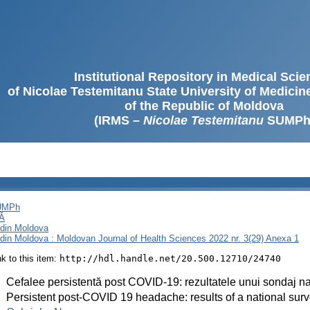
Institutional Repository in Medical Sci
of Nicolae Testemitanu State University of Medici
of the Republic of Moldova
(IRMS –
Nicolae Testemitanu
SUMPh
SUMPh
Ă
i din Moldova
i din Moldova : Moldovan Journal of Health Sciences 2022 nr. 3(29) Anexa 1
ink to this item:
http://hdl.handle.net/20.500.12710/24740
:
Cefalee persistentă post COVID-19: rezultatele unui sondaj na
:
Persistent post-COVID 19 headache: results of a national sur