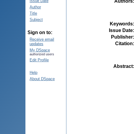
Authors
Issue Date
Author
Title
Subject
Keywords
Issue Date
Sign on to:
Publisher
Receive email
Citation
updates
My DSpace
authorized users
Edit Profile
Abstract
Help
About DSpace