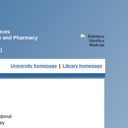
ences
ne and Pharmacy
)
University homepage
|
Library homepage
țional
vey