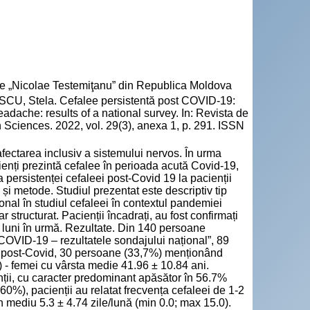
cie „Nicolae Testemiţanu” din Republica Moldova
, Stela. Cefalee persistentă post COVID-19:
adache: results of a national survey. In: Revista de
 Sciences. 2022, vol. 29(3), anexa 1, p. 291. ISSN
afectarea inclusiv a sistemului nervos. În urma
enți prezintă cefalee în perioada acută Covid-19,
a persistenței cefaleei post-Covid 19 la pacienții
 și metode. Studiul prezentat este descriptiv tip
onal în studiul cefaleei în contextul pandemiei
structurat. Pacienții încadrați, au fost confirmați
 luni în urmă. Rezultate. Din 140 persoane
 COVID-19 – rezultatele sondajului național”, 89
ei post-Covid, 30 persoane (33,7%) menționând
) - femei cu vârsta medie 41.96 ± 10.84 ani.
unții, cu caracter predominant apăsător în 56.7%
(60%), pacienții au relatat frecvența cefaleei de 1-2
mediu 5.3 ± 4.74 zile/lună (min 0.0; max 15.0).