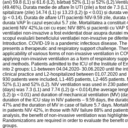
(ani) 59.8 (L1) și 61.6 (L2), bărbați 52% (L1) și 52% (L2).Ventila
(49.46%). Durata medie de aflare în UTI (zile) a fost de 7.3 (L1
spitalizare (zile) 14.74 (L1) și 13.23 (L2) (p < 0.01) și durata ve
(p < 0.14). Durata de aflare UTI pacienții NIV-9.59 zile, durata 
durata VAP în cazul eșecului 5.7 zile. Mortalitatea a constituit 
pacienți NIV 42%,la cei cu eșec NIV 88% și pacienții cu VAP 9
ventilației non-invazive a fost evidențiat doar asupra duratei 
scopul evaluării beneficiului ventilației non-invazive pe diferit
Introduction. COVID-19 is a pandemic infectious disease. The
presents a therapeutic and respiratory support challenge. Ther
applicability of various forms of non-invasive ventilation in CO
applying non-invasive ventilation as a form of respiratory sup
and methods. Patients admitted to the ICU of the Institute o
into 2 groups: L1-between 04.04.2020- 30.06.2020 until the intr
clinical practice and L2-hospitalized between 01.07.2020 and 1
930 patients were included, L1-465 patients, L2-465 patients.
52% (L1) and 52% (L2). NIV ventilation was used in 230 patie
(days) was 7.3 (L1) and 7.74 (L2) (p < 0.014),the average leng
(L2) (p < 0.01) and duration of mechanical ventilation (MV) (day
duration of the ICU stay in NIV patients – 9.59 days, the duratio
47% and the duration of MV in case of failure 5.7 days. Mortal
in patients NIV 42%, in those with NIV failure 88% and patien
analysis, the benefit of non-invasive ventilation was highlighte
Randomizations are required in order to evaluate the benefit of
groups.