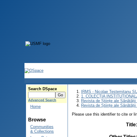
Search DSpace
IRMS - Nicolae Testemitanu 
1. COLECȚIA INSTITUȚIONAL
Advanced Search
Revista de Științe ale Sănătăți
Revista de Științe ale Sănătăți
Home
Please use this identifier to cite or l
Browse
Title
Communities
& Collections
Other Titles