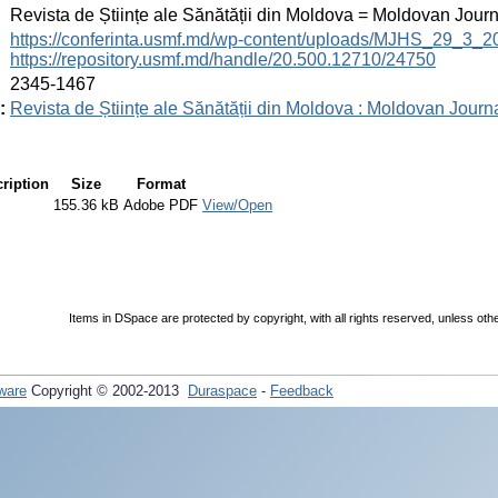
:
Revista de Științe ale Sănătății din Moldova = Moldovan Jour
:
https://conferinta.usmf.md/wp-content/uploads/MJHS_29_3_
https://repository.usmf.md/handle/20.500.12710/24750
:
2345-1467
:
Revista de Științe ale Sănătății din Moldova : Moldovan Journ
ription
Size
Format
155.36 kB
Adobe PDF
View/Open
Items in DSpace are protected by copyright, with all rights reserved, unless oth
ware
Copyright © 2002-2013
Duraspace
-
Feedback