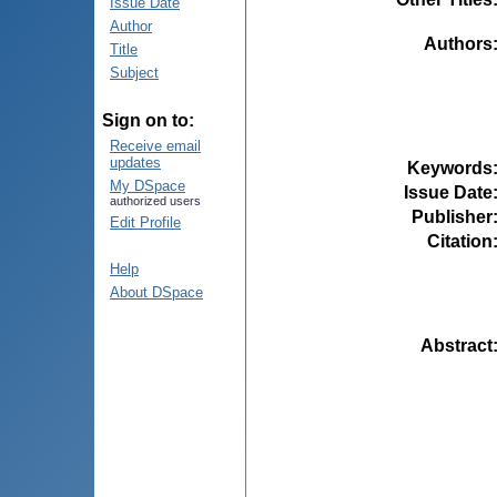
Issue Date
Author
Authors
Title
Subject
Sign on to:
Receive email
updates
Keywords
My DSpace
Issue Date
authorized users
Publisher
Edit Profile
Citation
Help
About DSpace
Abstract