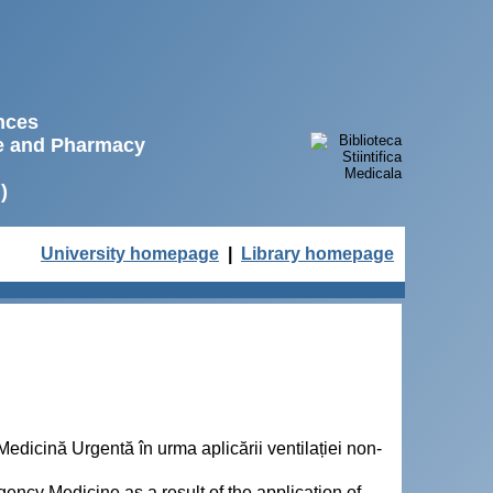
ences
ne and Pharmacy
)
University homepage
|
Library homepage
Medicină Urgentă în urma aplicării ventilației non-
ncy Medicine as a result of the application of