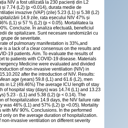
ția NIV a fost utilizată la 230 pacienți din L2
) și 7.74 (L2) (p <0.014), durata medie de
ntilației invazive (VAP) (zile) 5.23 (L1) și 5.38 (L2)
spitalizării 14.9 zile, rata eșecului NIV 47% și
46% (L1) și 57 % (L2) (p < 0.05). Mortalitatea la
0%. Concluzie. În analiza efectuată, beneficiul
medii de spitalizare. Sunt necesare randomizări cu
e grupe de severitate.
 rate of pulmonary manifestation is 33%,and
e is a lack of a clear consensus on the results and
VID-19 patients. Aim. To evaluate the results of
port to patients with COVID-19 disease. Materials
f Emergency Medicine were evaluated and divided
oduction of non-invasive ventilation (NIV) in
5.10.202 after the introduction of NIV. Results:
 Mean age (years) 59.8 (L1) and 61.6 (L2), men
nts in L2 (49.46%) The average ICU length of stay
th of hospital stay (days) was 14.74 (L1) and 13.23
s) 5.23 - (L1) and 5.38 (L2) (p < 0.14). The
n of hospitalization 14.9 days, the NIV failure rate
ity was 46% (L1) and 57% (L2) (p <0.05). Mortality
ts with MV 90%. Conclusions. In the performed
d only on the average duration of hospitalization.
 non-invasive ventilation on different severity