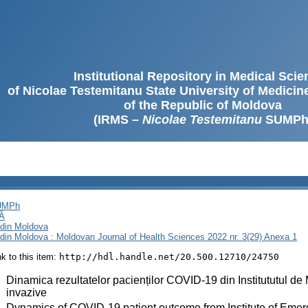
Institutional Repository in Medical Sci
of Nicolae Testemitanu State University of Medici
of the Republic of Moldova
(IRMS –
Nicolae Testemitanu
SUMPh
SUMPh
Ă
i din Moldova
i din Moldova : Moldovan Journal of Health Sciences 2022 nr. 3(29) Anexa 1
ink to this item:
http://hdl.handle.net/20.500.12710/24750
:
Dinamica rezultatelor pacienților COVID-19 din Institututul de 
invazive
:
Dynamics of COVID-19 patient outcome from Institute of Emerge