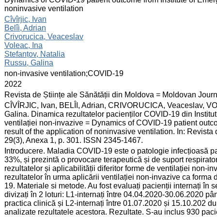
noninvasive ventilation
:
Cîvîrjic, Ivan
Belîi, Adrian
Crivorucica, Veaceslav
Voleac, Ina
Stefanțov, Natalia
Russu, Galina
:
non-invasive ventilation;COVID-19
:
2022
:
Revista de Științe ale Sănătății din Moldova = Moldovan Jour
:
CÎVÎRJIC, Ivan, BELÎI, Adrian, CRIVORUCICA, Veaceslav, 
Galina. Dinamica rezultatelor pacienților COVID-19 din Institu
ventilației non-invazive = Dynamics of COVID-19 patient outc
result of the application of noninvasive ventilation. In: Revista
29(3), Anexa 1, p. 301. ISSN 2345-1467.
:
Introducere. Maladia COVID-19 este o patologie infecțioasă p
33%, și prezintă o provocare terapeutică și de suport respirat
rezultatelor și aplicabilității diferitor forme de ventilației no
rezultatelor în urma aplicării ventilației non-invazive ca forma
19. Materiale si metode. Au fost evaluați pacienții internați în
divizați în 2 loturi: L1-internați între 04.04.2020-30.06.2020 pâ
practica clinică și L2-internați între 01.07.2020 și 15.10.202 du
analizate rezultatele acestora. Rezultate. S-au inclus 930 pac