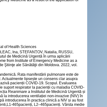
nal of Health Sciences
VOLEAC, Ina, STEFANȚOV, Natalia, RUSSU,
tutul de Medicină Urgentă în urma aplicării
ome from Institute of Emergency Medicine as a
 de Ştiinţe ale Sănătăţii din Moldova. 2022, vol.
andemică. Rata manifestării pulmonare este de
or. Actualmente lipsește un consens clar asupra
n-invazivă pacienții COVID-19. Scopul. Evaluarea
 de suport respirator la pacienții cu maladia COVID-
 secția Reanimare a Institutul de Medicină Urgentă și
nă la introducerea ventilației non-invazive (NIV) în
pă introducerea în practica clinică a NIV și au fost
ienti,L1-465pacienți, L2–465pacienți. Vârsta medie