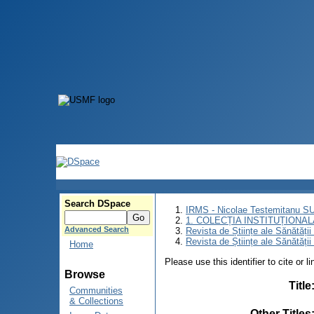
Search DSpace
IRMS - Nicolae Testemitanu 
1. COLECȚIA INSTITUȚIONAL
Advanced Search
Revista de Științe ale Sănătăți
Revista de Științe ale Sănătăți
Home
Please use this identifier to cite or l
Browse
Title
Communities
& Collections
Other Titles