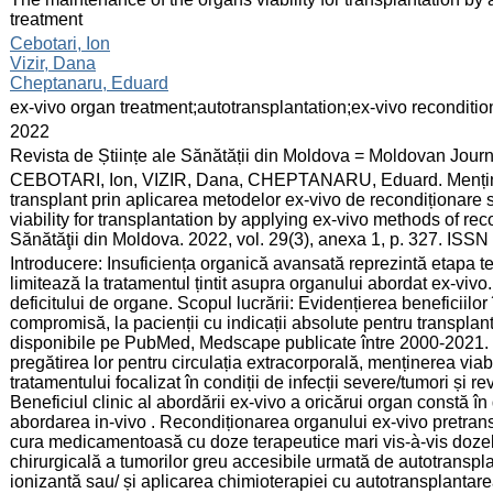
treatment
:
Cebotari, Ion
Vizir, Dana
Cheptanaru, Eduard
:
ex-vivo organ treatment;autotransplantation;ex-vivo reconditio
:
2022
:
Revista de Științe ale Sănătății din Moldova = Moldovan Jour
:
CEBOTARI, Ion, VIZIR, Dana, CHEPTANARU, Eduard. Menținerea
transplant prin aplicarea metodelor ex-vivo de recondiționare
viability for transplantation by applying ex-vivo methods of reco
Sănătăţii din Moldova. 2022, vol. 29(3), anexa 1, p. 327. ISS
:
Introducere: Insuficiența organică avansată reprezintă etapa ter
limitează la tratamentul țintit asupra organului abordat ex-vi
deficitului de organe. Scopul lucrării: Evidențierea beneficiilo
compromisă, la pacienții cu indicații absolute pentru transplant
disponibile pe PubMed, Medscape publicate între 2000-2021. 
pregătirea lor pentru circulația extracorporală, menținerea viabili
tratamentului focalizat în condiții de infecții severe/tumori și r
Beneficiul clinic al abordării ex-vivo a oricărui organ constă î
abordarea in-vivo . Recondiționarea organului ex-vivo pretrans
cura medicamentoasă cu doze terapeutice mari vis-à-vis dozelor
chirurgicală a tumorilor greu accesibile urmată de autotranspla
ionizantă sau/ și aplicarea chimioterapiei cu autotransplantarea 