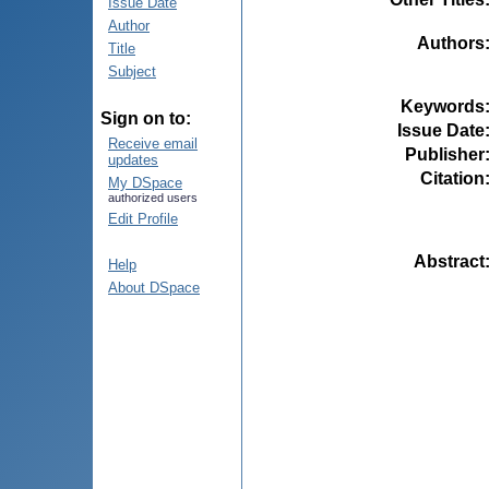
Issue Date
Author
Authors
Title
Subject
Keywords
Sign on to:
Issue Date
Receive email
Publisher
updates
Citation
My DSpace
authorized users
Edit Profile
Abstract
Help
About DSpace