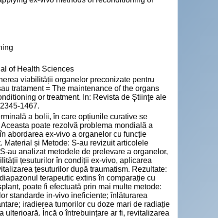
ning
nal of Health Sciences
 viabilității organelor preconizate pentru
 sau tratament = The maintenance of the organs
nditioning or treatment. In: Revista de Ştiinţe ale
N 2345-1467.
minală a bolii, în care opțiunile curative se
vo. Aceasta poate rezolvă problema mondială a
r în abordarea ex-vivo a organelor cu funcție
. Material și Metode: S-au revizuit articolele
S-au analizat metodele de prelevare a organelor,
tății țesuturilor în condiții ex-vivo, aplicarea
evitalizarea țesuturilor după traumatism. Rezultate:
n diapazonul terapeutic extins în comparație cu
plant, poate fi efectuată prin mai multe metode:
 standarde in-vivo ineficiente; înlăturarea
ntare; iradierea tumorilor cu doze mari de radiație
ulterioară. Încă o întrebuințare ar fi, revitalizarea