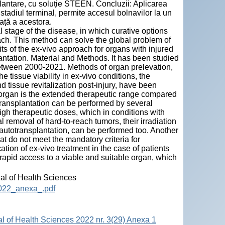
splantare, cu soluție STEEN. Concluzii: Aplicarea
 stadiul terminal, permite accesul bolnavilor la un
ață a acestora.
 stage of the disease, in which curative options
oach. This method can solve the global problem of
its of the ex-vivo approach for organs with injured
lantation. Material and Methods. It has been studied
etween 2000-2021. Methods of organ prelevation,
e tissue viability in ex-vivo conditions, the
d tissue revitalization post-injury, have been
 organ is the extended therapeutic range compared
transplantation can be performed by several
gh therapeutic doses, which in conditions with
l removal of hard-to-reach tumors, their irradiation
autotransplantation, can be performed too. Another
at do not meet the mandatory criteria for
tion of ex-vivo treatment in the case of patients
 rapid access to a viable and suitable organ, which
nal of Health Sciences
2022_anexa_.pdf
al of Health Sciences 2022 nr. 3(29) Anexa 1