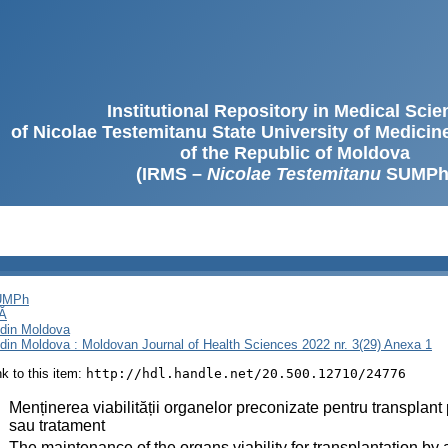
Institutional Repository in Medical Sci
of Nicolae Testemitanu State University of Medici
of the Republic of Moldova
(IRMS –
Nicolae Testemitanu
SUMPh
SUMPh
Ă
i din Moldova
i din Moldova : Moldovan Journal of Health Sciences 2022 nr. 3(29) Anexa 1
ink to this item:
http://hdl.handle.net/20.500.12710/24776
:
Menținerea viabilității organelor preconizate pentru transplant
sau tratament
:
The maintenance of the organs viability for transplantation by