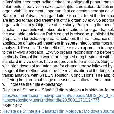
plămânilor necorespunzători criteriilor obligatorii pentru tran
tratamentului ex-vivo în cazul pacienților care suferă de boli în
organ viabil la momentul oportun, fapt ce crește speranța de vi
Background: Advanced organ failure is considered the terminal
are limited to targeted treatment of the organ by ex-vivo appr
organs deficiency. Objective of the study. Presenting the benef
function, in patients with absolute indications for organ transp
the available articles on PubMed and Medscape, published b
preparation for extracorporeal circulation, the maintenance of th
application of targeted treatment in severe infections/tumors an
analyzed. Results: The benefit of the ex-vivo approach to any
to the in-vivo approach. Ex-vivo organs reconditioning before 
methods. One of them would be targeted drug treatment with hi
standard in-vivo doses have not proven to be effective. Surgica
with high doses of radiation and/or chemotherapy followed by 
usage of this method would be the revitalization of the lungs th
transplantation, with STEEN solution. Conclusions: The applica
suffering from terminal stage diseases, will allow them a more
will increase their life expectancy.
:
Revista de Științe ale Sănătății din Moldova = Moldovan Jour
:
https://conferinta.usmf.md/wp-content/uploads/MJHS_29_3_
https://repository.usmf.md/handle/20.500.12710/24776
:
2345-1467
:
Revista de Științe ale Sănătății din Moldova : Moldovan Journ