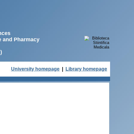
ences
ne and Pharmacy
)
University homepage
|
Library homepage