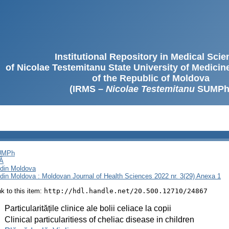
Institutional Repository in Medical Sci
of Nicolae Testemitanu State University of Medici
of the Republic of Moldova
(IRMS –
Nicolae Testemitanu
SUMPh
SUMPh
Ă
i din Moldova
i din Moldova : Moldovan Journal of Health Sciences 2022 nr. 3(29) Anexa 1
ink to this item:
http://hdl.handle.net/20.500.12710/24867
:
Particularitățile clinice ale bolii celiace la copii
:
Clinical particularitiess of cheliac disease in children