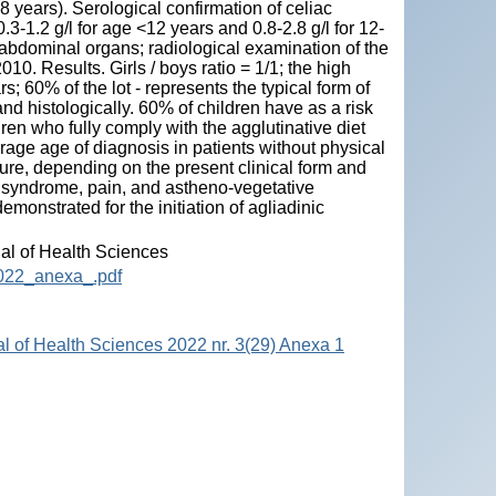
 years). Serological confirmation of celiac
 0.3-1.2 g/l for age <12 years and 0.8-2.8 g/l for 12-
bdominal organs; radiological examination of the
2010. Results. Girls / boys ratio = 1/1; the high
; 60% of the lot - represents the typical form of
nd histologically. 60% of children have as a risk
ildren who fully comply with the agglutinative diet
age age of diagnosis in patients without physical
ture, depending on the present clinical form and
 syndrome, pain, and astheno-vegetative
onstrated for the initiation of agliadinic
nal of Health Sciences
2022_anexa_.pdf
al of Health Sciences 2022 nr. 3(29) Anexa 1