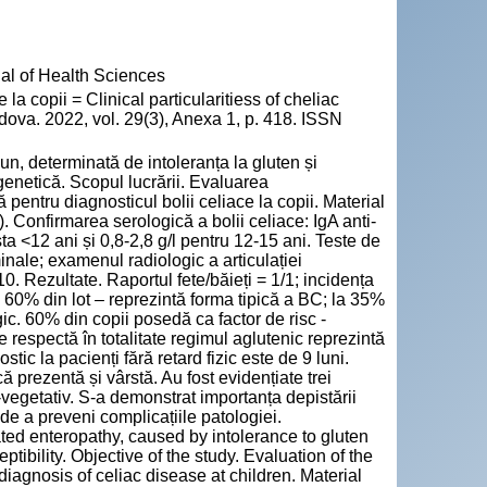
nal of Health Sciences
la copii = Clinical particularitiess of cheliac
ldova. 2022, vol. 29(3), Anexa 1, p. 418. ISSN
n, determinată de intoleranța la gluten și
 genetică. Scopul lucrării. Evaluarea
tă pentru diagnosticul bolii celiace la copii. Material
). Confirmarea serologică a bolii celiace: IgA anti-
rsta <12 ani și 0,8-2,8 g/l pentru 12-15 ani. Teste de
le; examenul radiologic a articulației
0. Rezultate. Raportul fete/băieți = 1/1; incidența
; 60% din lot – reprezintă forma tipică a BC; la 35%
gic. 60% din copii posedă ca factor de risc -
e respectă în totalitate regimul aglutenic reprezintă
tic la pacienți fără retard fizic este de 9 luni.
ă prezentă și vârstă. Au fost evidențiate trei
vegetativ. S-a demonstrat importanța depistării
de a preveni complicațiile patologiei.
ed enteropathy, caused by intolerance to gluten
tibility. Objective of the study. Evaluation of the
f diagnosis of celiac disease at children. Material