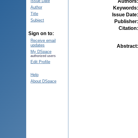
Authors
Issue Date
Author
Keywords
Title
Issue Date
Subject
Publisher
Citation
Sign on to:
Receive email
updates
Abstract
My DSpace
authorized users
Edit Profile
Help
About DSpace