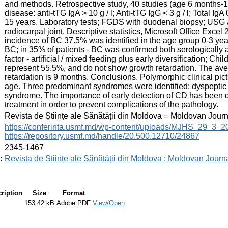
and methods. Retrospective study, 40 studies (age 6 months-18
disease: anti-tTG IgA > 10 g / l; Anti-tTG IgG < 3 g / l; Total IgA
15 years. Laboratory tests; FGDS with duodenal biopsy; USG a
radiocarpal joint. Descriptive statistics, Microsoft Office Excel 
incidence of BC 37.5% was identified in the age group 0-3 years
BC; in 35% of patients - BC was confirmed both serologically a
factor - artificial / mixed feeding plus early diversification; Ch
represent 55.5%, and do not show growth retardation. The aver
retardation is 9 months. Conclusions. Polymorphic clinical pic
age. Three predominant syndromes were identified: dyspeptic
syndrome. The importance of early detection of CD has been dem
treatment in order to prevent complications of the pathology.
:
Revista de Științe ale Sănătății din Moldova = Moldovan Jour
:
https://conferinta.usmf.md/wp-content/uploads/MJHS_29_3_
https://repository.usmf.md/handle/20.500.12710/24867
:
2345-1467
:
Revista de Științe ale Sănătății din Moldova : Moldovan Journ
ription
Size
Format
153.42 kB
Adobe PDF
View/Open