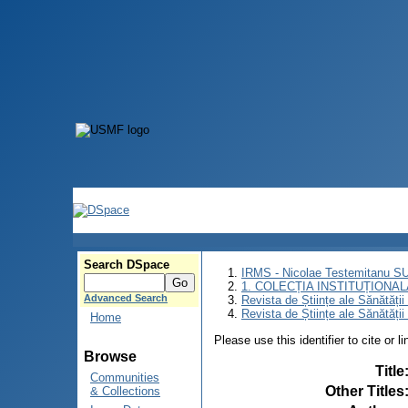
Search DSpace
IRMS - Nicolae Testemitanu 
1. COLECȚIA INSTITUȚIONAL
Advanced Search
Revista de Științe ale Sănătăți
Revista de Științe ale Sănătăți
Home
Please use this identifier to cite or l
Browse
Title
Communities
Other Titles
& Collections