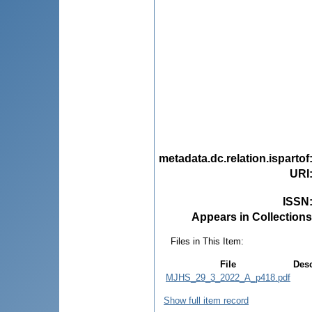
metadata.dc.relation.ispartof
URI
ISSN
Appears in Collections
Files in This Item:
File
Desc
MJHS_29_3_2022_A_p418.pdf
Show full item record