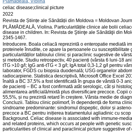
:
Plămădeală, Violina
:
celiac disease;clinical picture
:
2022
:
Revista de Științe ale Sănătății din Moldova = Moldovan Jour
:
PLĂMĂDEALĂ, Violina. Particularitățile clinice ale bolii celiace 
disease in children. In: Revista de Ştiinţe ale Sănătăţii din Mo
2345-1467.
:
Introducere. Boala celiacă reprezintă o enteropatie mediată imu
proteinele înrudite, ce apare la persoanele cu susceptibilitate
particularităților tabloului clinic și paraclinic sugestive de vârs
și metode. Studiu retrospectiv, 40 pacienți (vârsta 6 luni-18 ani
tTG >10 g/l; IgG anti-tTG < 3 g/l; IgA total 0,3-1,2 g/l pentru vâ
laborator, FGDS cu biopsia duodenală; USG organelor abdomina
radiocarpiene. Statistica descriptivă, Microsoft Office Excel 201
înaltă a BC 37,5% a fost identificată în grupa de vârstă 0-3 ani
de pacienți – BC a fost confirmată atât serologic, cât și histolo
alimentarea artificială/mixtă plus diversificare precoce. Copii c
55,5%, și nu prezintă retard în creștere. Vârsta medie de diagnos
Concluzii. Tablou clinic polimorf, în dependență de forma clinic
sindroame predominante: sindromul dispeptic, dolor și asteno-
precoce a BC pentru inițierea tratamentului agliadinic cu scop 
Background. Celiac disease is associated with immune-mediat
and related proteins, which occurs at people with genetic suscep
particularities of clinical and paraclinical picture suggestive o