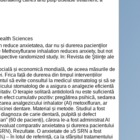
Health Sciences
educe anxietatea, dar nu și durerea pacienţilor
 = Methoxyflurane inhalation reduces anxiety, but not
spective randomized study. In: Revista de Ştiinţe ale
 socială și economică mondială, de aceea măsurile de
 Frica față de durerea din timpul intervențiilor
tul să evite consultul la medicul stomatolog și să se
cului stomatolog de a asigura o analgezie eficientă
tativ. O terapie solitară antidoloră nu este suficientă
n efect cumulativ pozitiv: pregătirea psihică, sedarea
zarea analgezicului inhalator (AI) metoxifluran, ar
icinei dentare. Material și metode. Studiul a fost
 diagnoza de carie dentară, pulpită și defect
an” (60 de pacienți), cărora le-a fost administrat AI
a evaluat comparativ anxietatea și durerea pacientului
 (SRN). Rezultate. O anxietate de ≥5 SRN a fost
 – în lotul de referință, ca la sfârșitul tratamentului