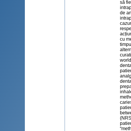
să fi
intra
de an
intra
cazur
respe
acțiu
cu me
timpu
alter
curat
world
denta
patie
analg
denta
prepa
inhal
metho
carie
patie
betwe
(NRS)
patie
“meth