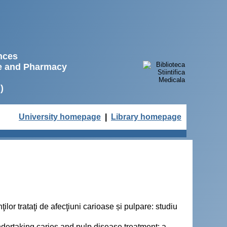
ences
ne and Pharmacy
)
University homepage
|
Library homepage
lor trataţi de afecţiuni carioase și pulpare: studiu
ndertaking caries and pulp disease treatment: a