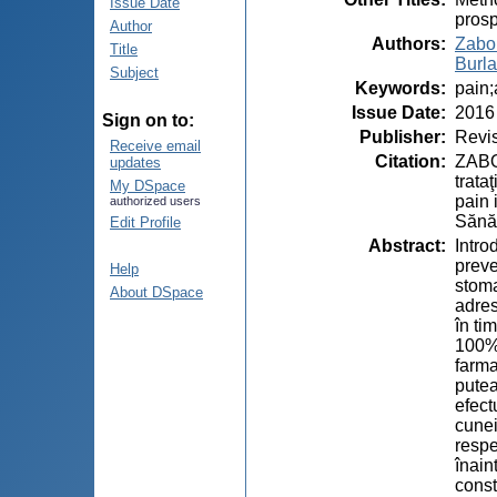
Issue Date
prosp
Author
Authors
:
Zabol
Title
Burla
Subject
Keywords
:
pain;
Issue Date
:
2016
Sign on to:
Publisher
:
Revis
Receive email
Citation
:
ZABOL
updates
trata
My DSpace
pain 
authorized users
Sănăt
Edit Profile
Abstract
:
Intro
preve
Help
stoma
About DSpace
adres
în ti
100% 
farma
putea
efect
cunei
respe
înain
const