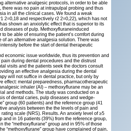
 alternative analgesic protocols, in order to be able
, there was no pain at intrapulpal probing and thus
ia in all the clinical cases. We found a weak
r1 2=0,18 and respectively r2 2=0,22), which has not
s shown an anxiolytic effect that is superior to its
 and diseases of pulp. Methoxyfluraneinduced
er to be able of ensuring the patient’s comfort during
e of an alternative analgesia solution. There was
tensity before the start of dental therapeutic
and economic issue worldwide, thus its prevention and
 pain during dental procedures and the distrust
al visits and the patients seek the doctors consult
roviding an effective analgesia during the dental
py will not suffice in dental practice, but only by
ive effect: mental preparedness, pharmacotherapeutic
e analgesic inhaler (AI) – methoxyflurane may be an
aterial and methods. The study was conducted on a
sis of dental caries, pulp diseases and wedge-
e” group (60 patients) and the reference group (41
ive analysis between the the levels of pain and
c rating scale (NRS). Results. An anxiety level of ≥5
 and in 16 patients (39%) from the reference group,
 in the “methoxyflurane” group and in 95% of those
om the “methoxyflurane” group have complained of pain,