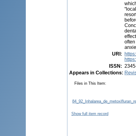
which
“loca
resor
befor
Concl
denta
effec
often
anxie
URI
:
https
https
ISSN
:
2345
Appears in Collections:
Revis
Files in This Item:
84_92_Inhalarea_de_metoxifluran_re
Show full item record