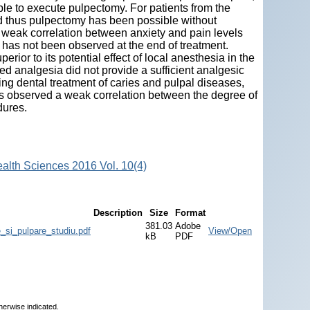
ble to execute pulpectomy. For patients from the
nd thus pulpectomy has been possible without
 a weak correlation between anxiety and pain levels
 has not been observed at the end of treatment.
rior to its potential effect of local anesthesia in the
ed analgesia did not provide a sufficient analgesic
uring dental treatment of caries and pulpal diseases,
was observed a weak correlation between the degree of
dures.
ealth Sciences 2016 Vol. 10(4)
Description
Size
Format
381.03
Adobe
_si_pulpare_studiu.pdf
View/Open
kB
PDF
herwise indicated.