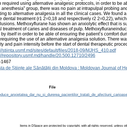
 required using alternative analgesic protocols, in order to be a
l anesthesia” group, there was no pain at intrapulpal probing a
ting to alternative analgesia in all the clinical cases. We found
e dental treatment (r1 2=0,18 and respectively r2 2=0,22), which
usions. Methoxyflurane has shown an anxiolytic effect that is supe
l treatment of caries and diseases of pulp. Methoxyfluraneinduc
t by itself in order to be able of ensuring the patient’s comfort d
 requiring the use of an alternative analgesia solution. There 
ty and pain intensity before the start of dental therapeutic proce
://stiinta.usmf.md/sites/default/files/2018-09/MJHS_410.pdf
://repository.usmf.md/handle/20.500.12710/2496
-1467
ta de Științe ale Sănătății din Moldova : Moldovan Journal of H
File
duce_anxietatea_dar_nu_si_durerea_pacientilor_tratati_de_afectiuni_carioase
Items in DSpace are protected by copyright, with all rights reserved, unless ot