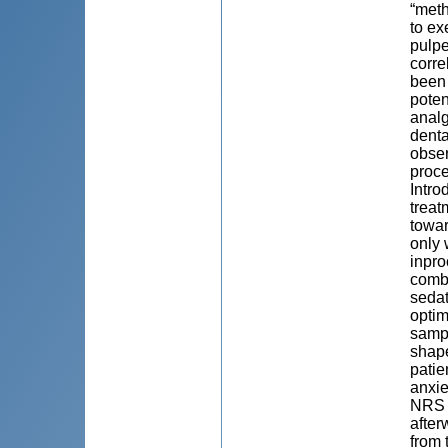
“meth
to ex
pulpe
corre
been 
poten
analg
denta
obser
proc
Intro
treat
towar
only 
inpro
combi
sedat
optim
sampl
shape
patie
anxie
NRS w
after
from 