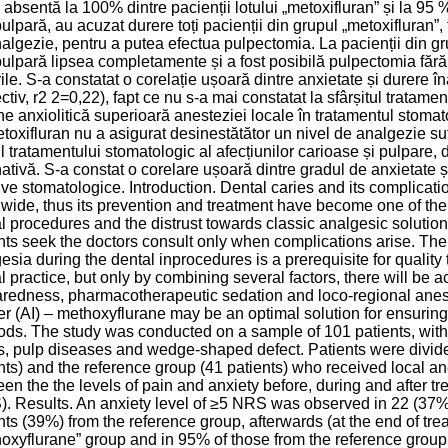
e absentă la 100% dintre pacienții lotului „metoxifluran” și la 95 
pulpară, au acuzat durere toți pacienții din grupul „metoxifluran”, 
algezie, pentru a putea efectua pulpectomia. La pacienții din g
pulpară lipsea completamente și a fost posibilă pulpectomia fără 
ile. S-a constatat o corelație ușoară dintre anxietate și durere î
ctiv, r2 2=0,22), fapt ce nu s-a mai constatat la sfârșitul tratame
ne anxiolitică superioară anesteziei locale în tratamentul stomat
toxifluran nu a asigurat desinestătător un nivel de analgezie suf
l tratamentului stomatologic al afecțiunilor carioase și pulpare,
nativă. S-a constat o corelare ușoară dintre gradul de anxietate ș
ive stomatologice. Introduction. Dental caries and its complicat
wide, thus its prevention and treatment have become one of the 
l procedures and the distrust towards classic analgesic solution 
nts seek the doctors consult only when complications arise. Theref
esia during the dental inprocedures is a prerequisite for quality t
l practice, but only by combining several factors, there will be 
redness, pharmacotherapeutic sedation and loco-regional anesthe
er (AI) – methoxyflurane may be an optimal solution for ensuring c
ds. The study was conducted on a sample of 101 patients, with 
s, pulp diseases and wedge-shaped defect. Patients were divide
nts) and the reference group (41 patients) who received local 
en the the levels of pain and anxiety before, during and after tr
. Results. An anxiety level of ≥5 NRS was observed in 22 (37%)
nts (39%) from the reference group, afterwards (at the end of tre
oxyflurane” group and in 95% of those from the reference group. A