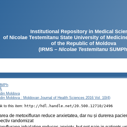
Institutional Repository in Medical Sci
of Nicolae Testemitanu State University of Medici
of the Republic of Moldova
(IRMS –
Nicolae Testemitanu
SUMPh
SUMPh
Ă
i din Moldova
i din Moldova : Moldovan Journal of Health Sciences 2016 Vol. 10(4)
ink to this item:
http://hdl.handle.net/20.500.12710/2496
area de metoxifluran reduce anxietatea, dar nu și durerea pacienţi
ectiv randomizat
xyflurane inhalation reduces anxiety, but not pain in patients u