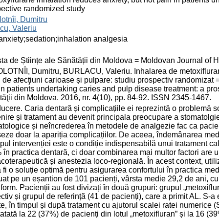
ective randomized study
otnîi, Dumitru
cu, Valeriu
anxiety;sedation;inhalation analgesia
ta de Științe ale Sănătății din Moldova = Moldovan Journal of 
OTNÎI, Dumitru, BURLACU, Valeriu. Inhalarea de metoxifluran r
ţi de afecţiuni carioase și pulpare: studiu prospectiv randomizat
in patients undertaking caries and pulp disease treatment: a pro
ăţii din Moldova. 2016, nr. 4(10), pp. 84-92. ISSN 2345-1467.
ducere. Caria dentară și complicațiile ei reprezintă o problemă
nire și tratament au devenit principala preocupare a stomatolgiei.
tologice și neîncrederea în metodele de analgezie fac ca pacien
eze doar la apariția complicațiilor. De aceea, îndemânarea medi
mpul intervenției este o condiție indispensabilă unui tratament cali
în practica dentară, ci doar combinarea mai multor factori are u
coterapeutică și anestezia loco-regională. În acest context, utili
 fi o soluție optimă pentru asigurarea confortului în practica med
uat pe un eșantion de 101 pacienți, vârsta medie 29,2 de ani, cu
form. Pacienții au fost divizați în două grupuri: grupul „metoxiflur
ctiv și grupul de referință (41 de pacienți), care a primit AL. S-
te, în timpul și după tratament cu ajutorul scalei ratei numerice
atată la 22 (37%) de pacienți din lotul „metoxifluran” și la 16 (39%)