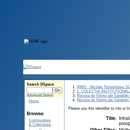
Search DSpace
IRMS - Nicolae Testemitanu 
1. COLECȚIA INSTITUȚIONAL
Advanced Search
Revista de Științe ale Sănătăți
Revista de Științe ale Sănătăți
Home
Please use this identifier to cite or l
Browse
Title
:
Inhal
Communities
prosp
& Collections
Other Titles
:
Metho