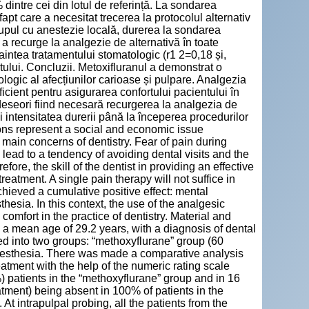
% dintre cei din lotul de referință. La sondarea
fapt care a necesitat trecerea la protocolul alternativ
rupul cu anestezie locală, durerea la sondarea
a recurge la analgezie de alternativă în toate
naintea tratamentului stomatologic (r1 2=0,18 și,
ntului. Concluzii. Metoxifluranul a demonstrat o
ologic al afecțiunilor carioase și pulpare. Analgezia
icient pentru asigurarea confortului pacientului în
 deseori fiind necesară recurgerea la analgezia de
i intensitatea durerii până la începerea procedurilor
ions represent a social and economic issue
main concerns of dentistry. Fear of pain during
lead to a tendency of avoiding dental visits and the
ore, the skill of the dentist in providing an effective
reatment. A single pain therapy will not suffice in
achieved a cumulative positive effect: mental
sia. In this context, the use of the analgesic
omfort in the practice of dentistry. Material and
a mean age of 29.2 years, with a diagnosis of dental
d into two groups: “methoxyflurane” group (60
anesthesia. There was made a comparative analysis
eatment with the help of the numeric rating scale
 patients in the “methoxyflurane” group and in 16
atment) being absent in 100% of patients in the
t intrapulpal probing, all the patients from the