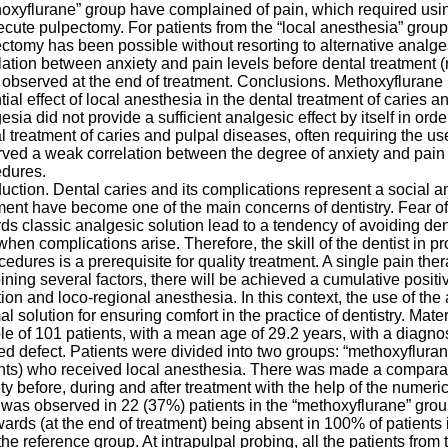
oxyflurane” group have complained of pain, which required using
ecute pulpectomy. For patients from the “local anesthesia” group
ctomy has been possible without resorting to alternative analges
lation between anxiety and pain levels before dental treatment (
observed at the end of treatment. Conclusions. Methoxyflurane ha
tial effect of local anesthesia in the dental treatment of caries
esia did not provide a sufficient analgesic effect by itself in ord
l treatment of caries and pulpal diseases, often requiring the us
ved a weak correlation between the degree of anxiety and pain in
edures.
duction. Dental caries and its complications represent a social 
ment have become one of the main concerns of dentistry. Fear of
ds classic analgesic solution lead to a tendency of avoiding dent
when complications arise. Therefore, the skill of the dentist in p
cedures is a prerequisite for quality treatment. A single pain thera
ning several factors, there will be achieved a cumulative posit
ion and loco-regional anesthesia. In this context, the use of th
al solution for ensuring comfort in the practice of dentistry. M
e of 101 patients, with a mean age of 29.2 years, with a diagno
d defect. Patients were divided into two groups: “methoxyfluran
nts) who received local anesthesia. There was made a comparat
ty before, during and after treatment with the help of the numeri
as observed in 22 (37%) patients in the “methoxyflurane” group
wards (at the end of treatment) being absent in 100% of patients
the reference group. At intrapulpal probing, all the patients fr