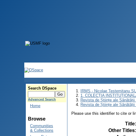
Search DSpace
IRMS - Nicolae Testemitanu 
1. COLECȚIA INSTITUȚIONAL
Advanced Search
Revista de Științe ale Sănătăți
Revista de Științe ale Sănătăți
Home
Please use this identifier to cite or l
Browse
Title
Communities
Other Titles
& Collections