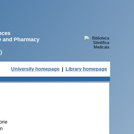
ences
ne and Pharmacy
)
University homepage
|
Library homepage
orie
in