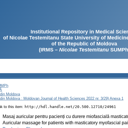
Institutional Repository in Medical Sci
of Nicolae Testemitanu State University of Medici
of the Republic of Moldova
(IRMS –
Nicolae Testemitanu
SUMPh
SUMPh
Ă
i din Moldova
i din Moldova : Moldovan Journal of Health Sciences 2022 nr. 3(29) Anexa 1
ink to this item:
http://hdl.handle.net/20.500.12710/24961
:
Masaj auricular pentru pacienți cu durere miofascială masticat
:
Auricular massage for patients with masticatory myofascial pa