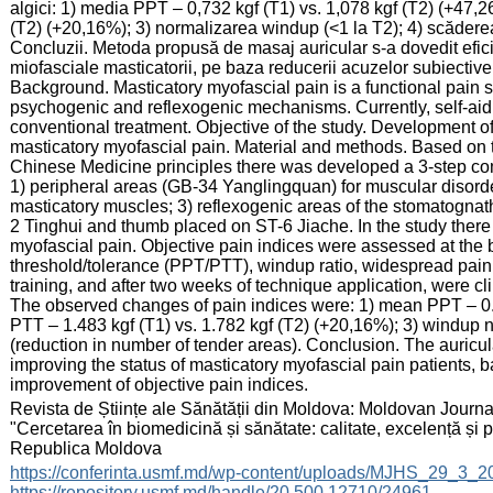
algici: 1) media PPT – 0,732 kgf (T1) vs. 1,078 kgf (T2) (+47,
(T2) (+20,16%); 3) normalizarea windup (<1 la T2); 4) scăder
Concluzii. Metoda propusă de masaj auricular s-a dovedit eficie
miofasciale masticatorii, pe baza reducerii acuzelor subiective și
Background. Masticatory myofascial pain is a functional pain 
psychogenic and reflexogenic mechanisms. Currently, self-aid 
conventional treatment. Objective of the study. Development o
masticatory myofascial pain. Material and methods. Based on t
Chinese Medicine principles there was developed a 3-step co
1) peripheral areas (GB-34 Yanglingquan) for muscular disorder
masticatory muscles; 3) reflexogenic areas of the stomatogna
2 Tinghui and thumb placed on ST-6 Jiache. In the study there
myofascial pain. Objective pain indices were assessed at the b
threshold/tolerance (PPT/PTT), windup ratio, widespread pain
training, and after two weeks of technique application, were clin
The observed changes of pain indices were: 1) mean PPT – 0.7
PTT – 1.483 kgf (T1) vs. 1.782 kgf (T2) (+20,16%); 3) windup 
(reduction in number of tender areas). Conclusion. The auricu
improving the status of masticatory myofascial pain patients, 
improvement of objective pain indices.
:
Revista de Științe ale Sănătății din Moldova: Moldovan Journal
"Cercetarea în biomedicină și sănătate: calitate, excelență și
Republica Moldova
:
https://conferinta.usmf.md/wp-content/uploads/MJHS_29_3_
https://repository.usmf.md/handle/20.500.12710/24961