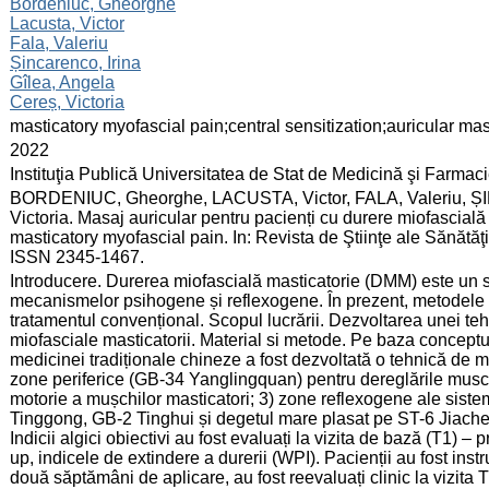
:
Bordeniuc, Gheorghe
Lacusta, Victor
Fala, Valeriu
Șincarenco, Irina
Gîlea, Angela
Cereș, Victoria
:
masticatory myofascial pain;central sensitization;auricular m
:
2022
:
Instituţia Publică Universitatea de Stat de Medicină şi Farma
:
BORDENIUC, Gheorghe, LACUSTA, Victor, FALA, Valeriu, Ș
Victoria. Masaj auricular pentru pacienți cu durere miofascială
masticatory myofascial pain. In: Revista de Ştiinţe ale Sănătăţi
ISSN 2345-1467.
:
Introducere. Durerea miofascială masticatorie (DMM) este un s
mecanismelor psihogene și reflexogene. În prezent, metodele de
tratamentul convențional. Scopul lucrării. Dezvoltarea unei teh
miofasciale masticatorii. Material si metode. Pe baza conceptulu
medicinei tradiționale chineze a fost dezvoltată o tehnică de m
zone periferice (GB-34 Yanglingquan) pentru dereglările muscula
motorie a mușchilor masticatori; 3) zone reflexogene ale sist
Tinggong, GB-2 Tinghui și degetul mare plasat pe ST-6 Jiache. 
Indicii algici obiectivi au fost evaluați la vizita de bază (T1) 
up, indicele de extindere a durerii (WPI). Pacienții au fost instr
două săptămâni de aplicare, au fost reevaluați clinic la vizita T