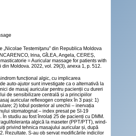
assage
cie „Nicolae Testemiţanu” din Republica Moldova
INCARENCO, Irina, GÎLEA, Angela, CEREȘ,
 masticatorie = Auricular massage for patients with
i din Moldova. 2022, vol. 29(3), anexa 1, p. 512.
indrom funcțional algic, cu implicarea
 auto-ajutor sunt investigate ca o alternativă la
nici de masaj auricular pentru pacienții cu dureri
i de sensibilizare centrală și a principiilor
asaj auricular reflexogen complex în 3 pași: 1)
re; 2) lobul posterior al urechii – inervația
emului stomatognat – index presat pe SI-19
În studiu au fost înrolați 25 de pacienți cu DMM.
– pragul/toleranța algică la maseter (PPT/PTT), wind-
uiți privind tehnica masajului auricular și, după
2. Rezultate. S-au ob servat modificările indicilor