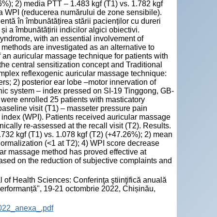
26%); 2) media PTT – 1.483 kgf (T1) vs. 1.782 kgf
ea WPI (reducerea numărului de zone sensibile).
ntă în îmbunătățirea stării pacienților cu dureri
 a îmbunătățirii indicilor algici obiectivi.
syndrome, with an essential involvement of
methods are investigated as an alternative to
f an auricular massage technique for patients with
he central sensitization concept and Traditional
mplex reflexogenic auricular massage technique:
s; 2) posterior ear lobe –motor innervation of
thic system – index pressed on SI-19 Tinggong, GB-
 were enrolled 25 patients with masticatory
aseline visit (T1) – masseter pressure pain
 index (WPI). Patients received auricular massage
ically re-assessed at the recall visit (T2). Results.
32 kgf (T1) vs. 1.078 kgf (T2) (+47.26%); 2) mean
normalization (<1 at T2); 4) WPI score decrease
lar massage method has proved effective at
based on the reduction of subjective complaints and
 of Health Sciences: Conferinţa ştiinţifică anuală
 performanță", 19-21 octombrie 2022, Chișinău,
2022_anexa_.pdf