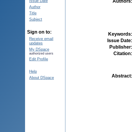
Authors
Issue Date
Author
Title
Subject
Sign on to:
Keywords
Receive email
Issue Date
updates
Publisher
My DSpace
Citation
authorized users
Edit Profile
Help
Abstract
About DSpace