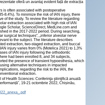
prezentate oferă un avantaj evident față de extracția
rs is often associated with postoperative
35-8.4%). To minimize the risk of IAN injury, there
 of the study. To review the literature regarding
lar extraction associated with high risk of IAN
ogle Scholar, ScienceDirect, MedLine.com and
lished in the 2017-2022 period. During searching,
 surgical techniques”, „inferior alveolar nerve
evant to the subject. The literature describes
ted extraction, two-staged extraction, and buccal
 IAN injury varies from 0% (Motelica 2021) to 1,3%
es of IAN injury following the orthodontic
 there had been enrolled 8, and 34 subjects,
ported the presence of transient hypoesthesia, which
 using alternative techniques in impacted
plications, regarding the risk to the IAN, the
nventional extraction.
 of Health Sciences: Conferinţa ştiinţifică anuală
 performanță", 19-21 octombrie 2022, Chișinău,
2022_anexa_.pdf