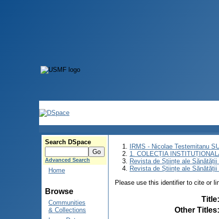
Search DSpace
IRMS - Nicolae Testemitanu 
1. COLECȚIA INSTITUȚIONAL
Advanced Search
Revista de Științe ale Sănătăți
Revista de Științe ale Sănătăți
Home
Please use this identifier to cite or l
Browse
Title
Communities
Other Titles
& Collections