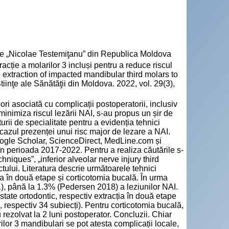
cie „Nicolae Testemiţanu” din Republica Moldova
ție a molarilor 3 incluși pentru a reduce riscul
he extraction of impacted mandibular third molars to
Ştiinţe ale Sănătăţii din Moldova. 2022, vol. 29(3),
ori asociată cu complicații postoperatorii, inclusiv
minimiza riscul lezării NAI, s-au propus un șir de
turii de specialitate pentru a evidenția tehnici
în cazul prezenței unui risc major de lezare a NAI.
oogle Scholar, ScienceDirect, MedLine.com și
în perioada 2017-2022. Pentru a realiza căutările s-
hniques”, „inferior alveolar nerve injury third
ctului. Literatura descrie următoarele tehnici
ția în două etape și corticotomia bucală. În urma
), până la 1.3% (Pedersen 2018) a leziunilor NAI.
state ortodontic, respectiv extracția în două etape
8, respectiv 34 subiecți). Pentru corticotomia bucală,
rezolvat la 2 luni postoperator. Concluzii. Chiar
rilor 3 mandibulari se pot atesta complicații locale,