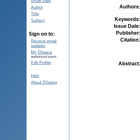
Issue Date
Authors
Author
Title
Keywords
Subject
Issue Date
Publisher
Sign on to:
Citation
Receive email
updates
My DSpace
authorized users
Edit Profile
Abstract
Help
About DSpace