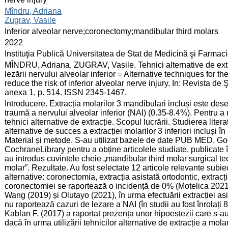
:
Mîndru, Adriana
Zugrav, Vasile
:
Inferior alveolar nerve;coronectomy;mandibular third molars
:
2022
:
Instituţia Publică Universitatea de Stat de Medicină şi Farma
:
MÎNDRU, Adriana, ZUGRAV, Vasile. Tehnici alternative de extrac
lezării nervului alveolar inferior = Alternative techniques for t
reduce the risk of inferior alveolar nerve injury. In: Revista de 
anexa 1, p. 514. ISSN 2345-1467.
:
Introducere. Extracția molarilor 3 mandibulari incluși este dese
traumă a nervului alveolar inferior (NAI) (0.35-8.4%). Pentru a 
tehnici alternative de extracție. Scopul lucrării. Studierea litera
alternative de succes a extracției molarilor 3 inferiori incluși 
Material și metode. S-au utilizat bazele de date PUB MED, G
CochraneLibrary pentru a obține articolele studiate, publicate 
au introdus cuvintele cheie „mandibular third molar surgical tec
molar”. Rezultate. Au fost selectate 12 articole relevante subie
alternative: coronectomia, extracția asistată ortodontic, extrac
coronectomiei se raportează o incidență de 0% (Motelica 2021
Wang (2019) și Olutayo (2021), în urma efectuării extracției asi
nu raportează cazuri de lezare a NAI (în studii au fost înrolați 
Kablan F. (2017) a raportat prezența unor hipoestezii care s-au 
dacă în urma utilizării tehnicilor alternative de extracție a mola