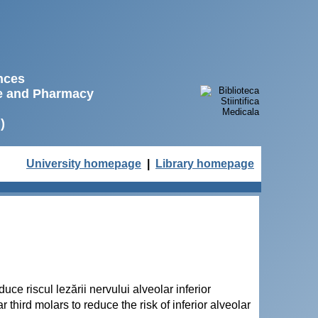
ences
ne and Pharmacy
)
University homepage
|
Library homepage
duce riscul lezării nervului alveolar inferior
 third molars to reduce the risk of inferior alveolar