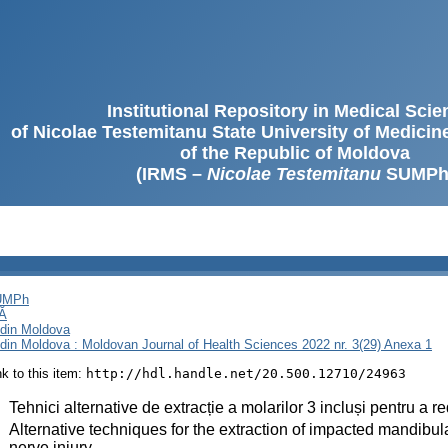
Institutional Repository in Medical Sci
of Nicolae Testemitanu State University of Medici
of the Republic of Moldova
(IRMS –
Nicolae Testemitanu
SUMPh
SUMPh
Ă
i din Moldova
i din Moldova : Moldovan Journal of Health Sciences 2022 nr. 3(29) Anexa 1
ink to this item:
http://hdl.handle.net/20.500.12710/24963
:
Tehnici alternative de extracție a molarilor 3 incluși pentru a re
:
Alternative techniques for the extraction of impacted mandibular
nerve injury