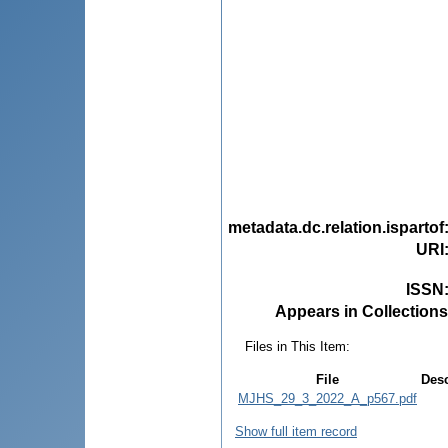
metadata.dc.relation.ispartof
URI
ISSN
Appears in Collections
Files in This Item:
File
Desc
MJHS_29_3_2022_A_p567.pdf
Show full item record