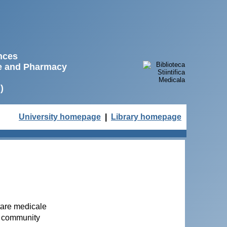
ences
ne and Pharmacy
)
University homepage
|
Library homepage
tare medicale
y community