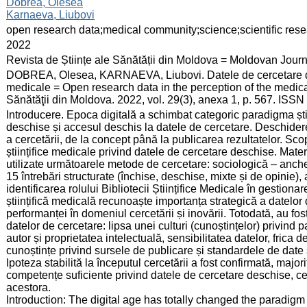
:
Dobrea, Olesea
Karnaeva, Liubovi
:
open research data;medical community;science;scientific res
:
2022
:
Revista de Științe ale Sănătății din Moldova = Moldovan Jour
:
DOBREA, Olesea, KARNAEVA, Liubovi. Datele de cercetare des
medicale = Open research data in the perception of the medical
Sănătăţii din Moldova. 2022, vol. 29(3), anexa 1, p. 567. ISS
:
Introducere. Epoca digitală a schimbat categoric paradigma știi
deschise și accesul deschis la datele de cercetare. Deschiderea 
a cercetării, de la concept până la publicarea rezultatelor. Sco
științifice medicale privind datele de cercetare deschise. Materi
utilizate următoarele metode de cercetare: sociologică – anche
15 întrebări structurate (închise, deschise, mixte și de opinie),
identificarea rolului Bibliotecii Științifice Medicale în gestio
științifică medicală recunoaște importanța strategică a datelor 
performanței în domeniul cercetării și inovării. Totodată, au fo
datelor de cercetare: lipsa unei culturi (cunoștințelor) privind 
autor și proprietatea intelectuală, sensibilitatea datelor, frica 
cunoștințe privind sursele de publicare și standardele de date
Ipoteza stabilită la începutul cercetării a fost confirmată, majo
competențe suficiente privind datele de cercetare deschise, c
acestora.
Introduction: The digital age has totally changed the paradi