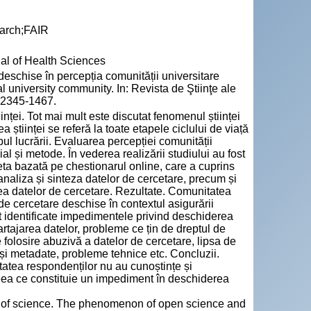
earch;FAIR
nal of Health Sciences
chise în percepția comunității universitare
 university community. In: Revista de Ştiinţe ale
N 2345-1467.
nței. Tot mai mult este discutat fenomenul științei
științei se referă la toate etapele ciclului de viață
pul lucrării. Evaluarea percepției comunității
al și metode. În vederea realizării studiului au fost
ta bazată pe chestionarul online, care a cuprins
 analiza și sinteza datelor de cercetare, precum și
narea datelor de cercetare. Rezultate. Comunitatea
de cercetare deschise în contextul asigurării
st identificate impedimentele privind deschiderea
partajarea datelor, probleme ce țin de dreptul de
de folosire abuzivă a datelor de cercetare, lipsa de
 și metadate, probleme tehnice etc. Concluzii.
ritatea respondenților nu au cunoștințe și
eea ce constituie un impediment în deschiderea
gm of science. The phenomenon of open science and