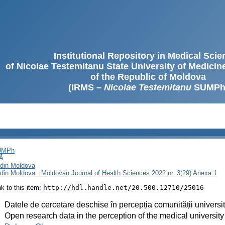
Institutional Repository in Medical Sci
of Nicolae Testemitanu State University of Medici
of the Republic of Moldova
(IRMS –
Nicolae Testemitanu
SUMPh
SUMPh
Ă
i din Moldova
i din Moldova : Moldovan Journal of Health Sciences 2022 nr. 3(29) Anexa 1
ink to this item:
http://hdl.handle.net/20.500.12710/25016
:
Datele de cercetare deschise în percepția comunității universi
:
Open research data in the perception of the medical universit