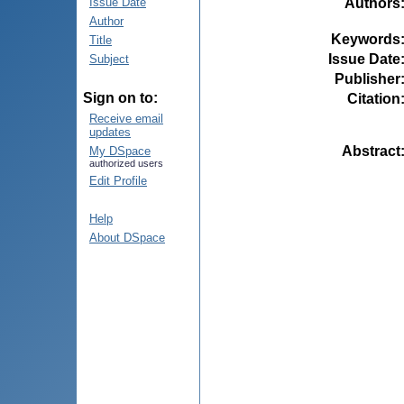
Authors
Issue Date
Author
Keywords
Title
Issue Date
Subject
Publisher
Sign on to:
Citation
Receive email
updates
Abstract
My DSpace
authorized users
Edit Profile
Help
About DSpace