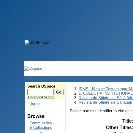
Search DSpace
IRMS - Nicolae Testemitanu 
1. COLECȚIA INSTITUȚIONAL
Advanced Search
Revista de Științe ale Sănătăți
Revista de Științe ale Sănătăți
Home
Please use this identifier to cite or l
Browse
Title
Communities
Other Titles
& Collections