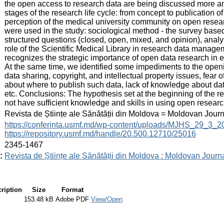
the open access to research data are being discussed more an
stages of the research life cycle: from concept to publication o
perception of the medical university community on open rese
were used in the study: sociological method - the survey base
structured questions (closed, open, mixed, and opinion), analys
role of the Scientific Medical Library in research data manag
recognizes the strategic importance of open data research in 
At the same time, we identified some impediments to the openi
data sharing, copyright, and intellectual property issues, fear 
about where to publish such data, lack of knowledge about da
etc. Conclusions: The hypothesis set at the beginning of the
not have sufficient knowledge and skills in using open researc
:
Revista de Științe ale Sănătății din Moldova = Moldovan Jour
:
https://conferinta.usmf.md/wp-content/uploads/MJHS_29_3_
https://repository.usmf.md/handle/20.500.12710/25016
:
2345-1467
:
Revista de Științe ale Sănătății din Moldova : Moldovan Journ
ription
Size
Format
153.48 kB
Adobe PDF
View/Open