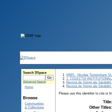
Search DSpace
IRMS - Nicolae Testemitanu 
1. COLECȚIA INSTITUȚIONAL
Advanced Search
Revista de Științe ale Sănătăți
Revista de Științe ale Sănătăți
Home
Please use this identifier to cite or l
Browse
Title
Communities
Other Titles
& Collections