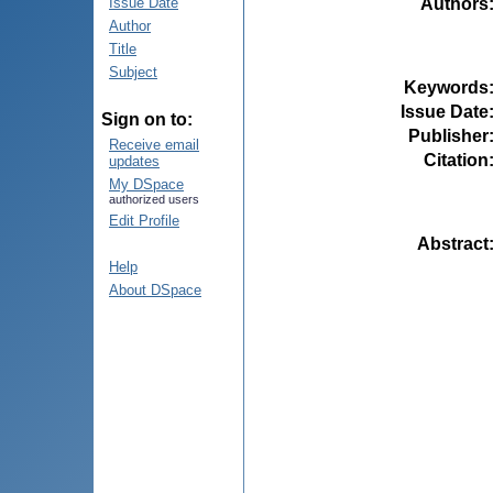
Authors
Issue Date
Author
Title
Subject
Keywords
Issue Date
Sign on to:
Publisher
Receive email
Citation
updates
My DSpace
authorized users
Edit Profile
Abstract
Help
About DSpace