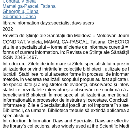
:
Condrat, Violeta
Mamaliga-Pascal, Tatiana
Gheorghiu, Elena
Solomon, Larisa
:
library;information days;specialist days;users
:
2022
:
Revista de Științe ale Sănătății din Moldova = Moldovan Jour
:
CONDRAT, Violeta, MAMALIGA-PASCAL, Tatiana, GHEORGHIU,
și zilele specialistului – forme eficiente de informare curentă =
forms of current information. In: Revista de Ştiinţe ale Sănătăţi
ISSN 2345-1467.
:
Introducere. Zilele de informare și Zilele specialistului reprez
utilizatorilor privind intrările în colecțiile bibliotecii, utilizate 
lucrării. Stabilirea rolului acestor forme în procesul de informare
metode. În vederea realizării scopului propus au fost aplicate 
de specialitate și a registrelor de evidență, observarea și interv
statistice, rezultatele interviului și a observării ne confirmă c
beneficiarii Bibliotecii. În mod special, utilizatorii au menționa
informațională a proceselor de instruire și cercetare. Concluzi
informare și Zilele Specialistului joacă un rol important în sis
Bibliotecii, ca urmare, Biblioteca trebuie să extindă aplicarea 
specialistului.
Introduction. Information Days and Specialist Days are effectiv
the library’s collections, also widely used at the Scientific Me