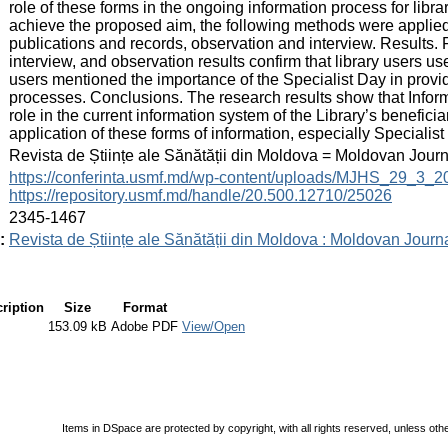
role of these forms in the ongoing information process for libra
achieve the proposed aim, the following methods were applied
publications and records, observation and interview. Results. F
interview, and observation results confirm that library users use
users mentioned the importance of the Specialist Day in provid
processes. Conclusions. The research results show that Infor
role in the current information system of the Library’s benefici
application of these forms of information, especially Specialist
:
Revista de Științe ale Sănătății din Moldova = Moldovan Jour
:
https://conferinta.usmf.md/wp-content/uploads/MJHS_29_3_
https://repository.usmf.md/handle/20.500.12710/25026
:
2345-1467
:
Revista de Științe ale Sănătății din Moldova : Moldovan Journ
ription
Size
Format
153.09 kB
Adobe PDF
View/Open
Items in DSpace are protected by copyright, with all rights reserved, unless oth