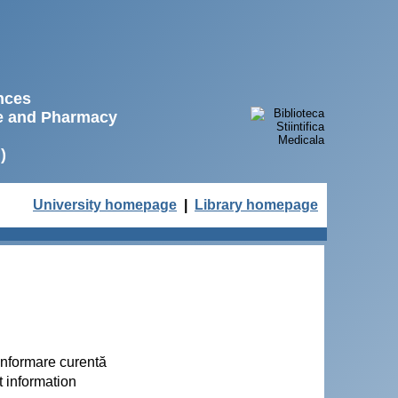
ences
ne and Pharmacy
)
University homepage
|
Library homepage
 informare curentă
t information