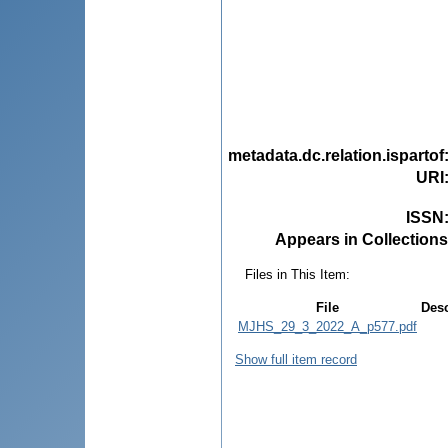
metadata.dc.relation.ispartof
URI
ISSN
Appears in Collections
Files in This Item:
File
Desc
MJHS_29_3_2022_A_p577.pdf
Show full item record