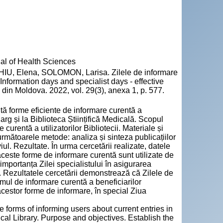
nal of Health Sciences
 Elena, SOLOMON, Larisa. Zilele de informare
 Information days and specialist days - effective
i din Moldova. 2022, vol. 29(3), anexa 1, p. 577.
intă forme eficiente de informare curentă a
pe larg și la Biblioteca Științifică Medicală. Scopul
 curentă a utilizatorilor Bibliotecii. Materiale și
următoarele metode: analiza și sinteza publicațiilor
iul. Rezultate. În urma cercetării realizate, datele
ă aceste forme de informare curentă sunt utilizate de
t importanța Zilei specialistului în asigurarea
i. Rezultatele cercetării demonstrează că Zilele de
temul de informare curentă a beneficiarilor
acestor forme de informare, în special Ziua
e forms of informing users about current entries in
dical Library. Purpose and objectives. Establish the