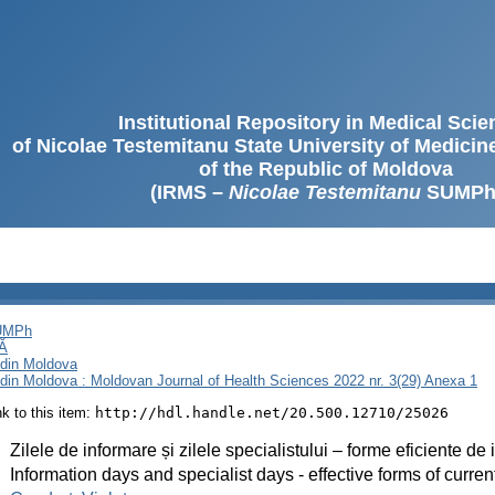
Institutional Repository in Medical Sci
of Nicolae Testemitanu State University of Medici
of the Republic of Moldova
(IRMS –
Nicolae Testemitanu
SUMPh
SUMPh
Ă
i din Moldova
i din Moldova : Moldovan Journal of Health Sciences 2022 nr. 3(29) Anexa 1
ink to this item:
http://hdl.handle.net/20.500.12710/25026
:
Zilele de informare și zilele specialistului – forme eficiente de
:
Information days and specialist days - effective forms of curren