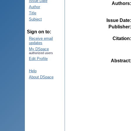
Issue Date
Authors
Author
Title
Subject
Issue Date
Publisher
Sign on to:
Citation
Receive email
updates
My DSpace
authorized users
Edit Profile
Abstract
Help
About DSpace