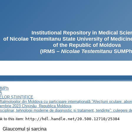
Institutional Repository in Medical Sci
of Nicolae Testemitanu State University of Medici
of the Republic of Moldova
(IRMS –
Nicolae Testemitanu
SUMPh
SUMPh
Ă
LOR ȘTIINȚIFICE
ftalmologilor din Moldova cu participare internațională ”Afecțiuni oculare: abor
ptembrie 2023 Chișinău, Republica Moldova
isciplinar, tehnologii moderne de diagnostic și tratament, tendințe”: culegere 
ink to this item:
http://hdl.handle.net/20.500.12710/25384
:
Glaucomul și sarcina