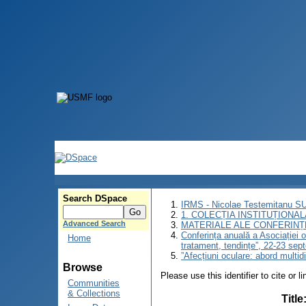
Search DSpace
IRMS - Nicolae Testemitanu 
1. COLECȚIA INSTITUȚIONAL
Advanced Search
MATERIALE ALE CONFERINȚE
Conferința anuală a Asociației o
Home
tratament, tendințe”, 22-23 se
”Afecțiuni oculare: abord multid
Browse
Please use this identifier to cite or l
Communities
& Collections
Title