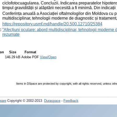
ciclofotocuagularea. Concluzii. Indicarea preparatelor hipoten
timpul gravidității și alăptării necesită a fi minimă. Din indicați
:
Conferința anuală a Asociației oftalmologilor din Moldova cu pa
multidisciplinar, tehnologii moderne de diagnostic și tratamen
:
https://repository.usmf.md/handle/20.500.12710/25384
:
”Afecțiuni oculare: abord multidisciplinar, tehnologii moderne d
rezumate
ion
Size
Format
146.29 kB
Adobe PDF
View/Open
Items in DSpace are protected by copyright, with all rights reserved, unless oth
ware
Copyright © 2002-2013
Duraspace
-
Feedback