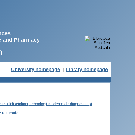
ences
ne and Pharmacy
)
University homepage
|
Library homepage
d multidisciplinar, tehnologii moderne de diagnostic și
de rezumate