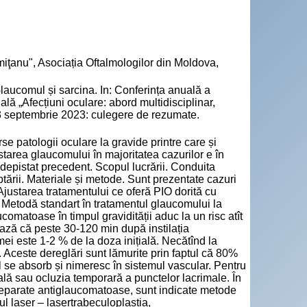
iţanu", Asociația Oftalmologilor din Moldova,
omul și sarcina. In: Conferința anuală a
ală „Afecțiuni oculare: abord multidisciplinar,
23 septembrie 2023: culegere de rezumate.
erse patologii oculare la gravide printre care și
tarea glaucomului în majoritatea cazurilor e în
 depistat precedent. Scopul lucrării. Conduita
tării. Materiale și metode. Sunt prezentate cazuri
Ajustarea tratamentului ce oferă PIO dorită cu
. Metodă standart în tratamentul glaucomului la
comatoase în timpul gravidității aduc la un risc atît
ază că peste 30-120 min după instilația
ei este 1-2 % de la doza inițială. Necătînd la
. Aceste dereglări sunt lămurite prin faptul că 80%
 se absorb și nimeresc în sistemul vascular. Pentru
ă sau ocluzia temporară a punctelor lacrimale. În
reparate antiglaucomatoase, sunt indicate metode
ul laser – lasertrabeculoplastia,