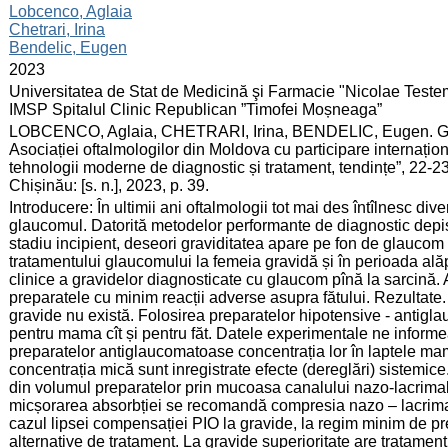
:
Lobcenco, Aglaia
Chetrari, Irina
Bendelic, Eugen
:
2023
:
Universitatea de Stat de Medicină şi Farmacie "Nicolae Testem
IMSP Spitalul Clinic Republican ”Timofei Moșneaga”
:
LOBCENCO, Aglaia, CHETRARI, Irina, BENDELIC, Eugen. Glauc
Asociației oftalmologilor din Moldova cu participare internațion
tehnologii moderne de diagnostic și tratament, tendințe”, 22-
Chișinău: [s. n.], 2023, p. 39.
:
Introducere: În ultimii ani oftalmologii tot mai des întîlnesc div
glaucomul. Datorită metodelor performante de diagnostic depis
stadiu incipient, deseori graviditatea apare pe fon de glaucom
tratamentului glaucomului la femeia gravidă și în perioada alăp
clinice a gravidelor diagnosticate cu glaucom pînă la sarcină. 
preparatele cu minim reacții adverse asupra fătului. Rezultate
gravide nu există. Folosirea preparatelor hipotensive - antiglau
pentru mama cît și pentru făt. Datele experimentale ne informe
preparatelor antiglaucomatoase concentrația lor în laptele mam
concentrația mică sunt inregistrate efecte (dereglări) sistemice
din volumul preparatelor prin mucoasa canalului nazo-lacrimal
micșorarea absorbției se recomandă compresia nazo – lacrimal
cazul lipsei compensației PIO la gravide, la regim minim de p
alternative de tratament. La gravide superioritate are tratament