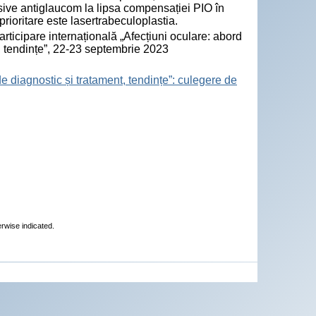
sive antiglaucom la lipsa compensației PIO în
i prioritare este lasertrabeculoplastia.
rticipare internațională „Afecțiuni oculare: abord
t, tendințe”, 22-23 septembrie 2023
e diagnostic și tratament, tendințe”: culegere de
erwise indicated.