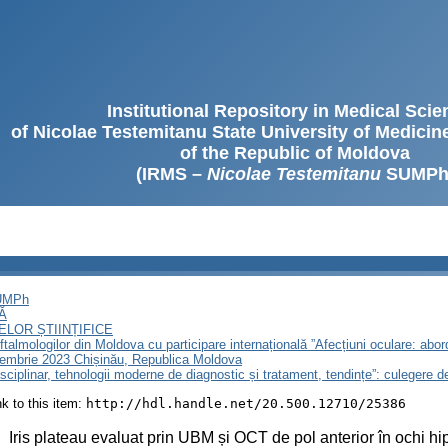
Institutional Repository in Medical Sci
of Nicolae Testemitanu State University of Medici
of the Republic of Moldova
(IRMS –
Nicolae Testemitanu
SUMPh
SUMPh
Ă
LOR ȘTIINȚIFICE
ftalmologilor din Moldova cu participare internațională ”Afecțiuni oculare: abor
ptembrie 2023 Chișinău, Republica Moldova
isciplinar, tehnologii moderne de diagnostic și tratament, tendințe”: culegere 
ink to this item:
http://hdl.handle.net/20.500.12710/25386
:
Iris plateau evaluat prin UBM și OCT de pol anterior în ochi hi