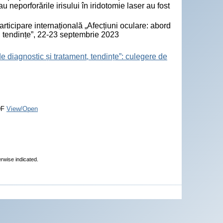
 neporforările irisului în iridotomie laser au fost
rticipare internațională „Afecțiuni oculare: abord
t, tendințe”, 22-23 septembrie 2023
e diagnostic și tratament, tendințe”: culegere de
DF
View/Open
erwise indicated.