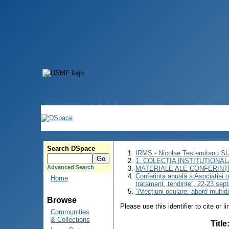
Search DSpace
IRMS - Nicolae Testemitanu 
1. COLECȚIA INSTITUȚIONAL
Advanced Search
MATERIALE ALE CONFERINȚE
Conferința anuală a Asociației o
Home
tratament, tendințe”, 22-23 se
”Afecțiuni oculare: abord multid
Browse
Please use this identifier to cite or l
Communities
& Collections
Title