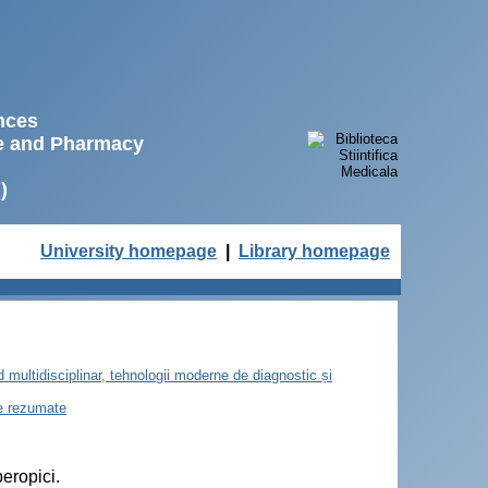
ences
ne and Pharmacy
)
University homepage
|
Library homepage
d multidisciplinar, tehnologii moderne de diagnostic și
de rezumate
peropici.