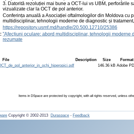
3. Datorită rezoluției mai bune a OCT-lui vs UBM, perforările sau
vizualizate clar la OCT de pol anterior.
:
Conferința anuală a Asociației oftalmologilor din Moldova cu pa
multidisciplinar, tehnologii moderne de diagnostic și tratamen
:
https://repository.usmf.md/handle/20.500.12710/25386
:
”Afecțiuni oculare: abord multidisciplinar, tehnologii moderne d
rezumate
File
Description
Size
Format
CT_de_pol_anterior_in_ochi_hiperopici.pdf
146.36 kB
Adobe P
Items in DSpace are protected by copyright, with all rights reserved, unless oth
ware
Copyright © 2002-2013
Duraspace
-
Feedback