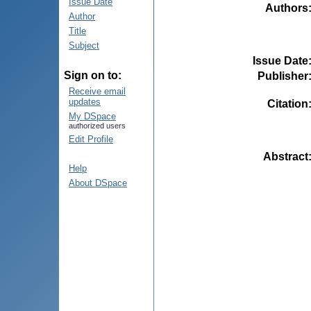
Issue Date
Authors
Author
Title
Subject
Issue Date
Sign on to:
Publisher
Receive email
updates
Citation
My DSpace
authorized users
Edit Profile
Abstract
Help
About DSpace