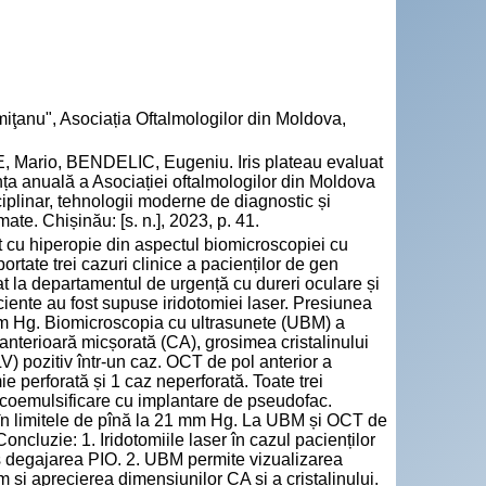
iţanu", Asociația Oftalmologilor din Moldova,
rio, BENDELIC, Eugeniu. Iris plateau evaluat
nța anuală a Asociației oftalmologilor din Moldova
ciplinar, tehnologii moderne de diagnostic și
te. Chișinău: [s. n.], 2023, p. 41.
t cu hiperopie din aspectul biomicroscopiei cu
ortate trei cazuri clinice a pacienților de gen
at la departamentul de urgență cu dureri oculare și
ciente au fost supuse iridotomiei laser. Presiunea
mm Hg. Biomicroscopia cu ultrasunete (UBM) a
anterioară micșorată (CA), grosimea cristalinului
) pozitiv într-un caz. OCT de pol anterior a
ie perforată și 1 caz neperforată. Toate trei
facoemulsificare cu implantare de pseudofac.
at în limitele de pînă la 21 mm Hg. La UBM și OCT de
oncluzie: 1. Iridotomiile laser în cazul pacienților
mis degajarea PIO. 2. UBM permite vizualizarea
um și aprecierea dimensiunilor CA și a cristalinului.