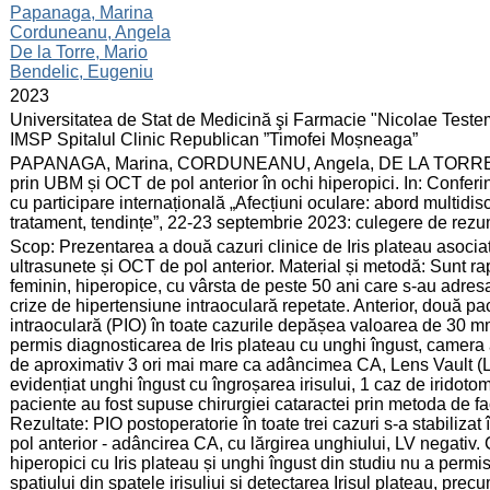
:
Papanaga, Marina
Corduneanu, Angela
De la Torre, Mario
Bendelic, Eugeniu
:
2023
:
Universitatea de Stat de Medicină şi Farmacie "Nicolae Testem
IMSP Spitalul Clinic Republican ”Timofei Moșneaga”
:
PAPANAGA, Marina, CORDUNEANU, Angela, DE LA TORRE, Ma
prin UBM și OCT de pol anterior în ochi hiperopici. In: Conferi
cu participare internațională „Afecțiuni oculare: abord multidis
tratament, tendințe”, 22-23 septembrie 2023: culegere de rezuma
:
Scop: Prezentarea a două cazuri clinice de Iris plateau asocia
ultrasunete și OCT de pol anterior. Material și metodă: Sunt rap
feminin, hiperopice, cu vârsta de peste 50 ani care s-au adres
crize de hipertensiune intraoculară repetate. Anterior, două pa
intraoculară (PIO) în toate cazurile depășea valoarea de 30 
permis diagnosticarea de Iris plateau cu unghi îngust, camera 
de aproximativ 3 ori mai mare ca adâncimea CA, Lens Vault (LV
evidențiat unghi îngust cu îngroșarea irisului, 1 caz de iridotom
paciente au fost supuse chirurgiei cataractei prin metoda de 
Rezultate: PIO postoperatorie în toate trei cazuri s-a stabiliz
pol anterior - adâncirea CA, cu lărgirea unghiului, LV negativ. C
hiperopici cu Iris plateau și unghi îngust din studiu nu a per
spațiului din spatele irisuliui și detectarea Irisul plateau, prec