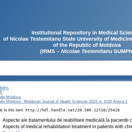
Institutional Repository in Medical Sci
of Nicolae Testemitanu State University of Medici
of the Republic of Moldova
(IRMS –
Nicolae Testemitanu
SUMPh
SUMPh
Ă
i din Moldova
i din Moldova : Moldovan Journal of Health Sciences 2023 nr. 3(10) Anexa 1
ink to this item:
http://hdl.handle.net/20.500.12710/25410
:
Aspecte ale tratamentului de reabilitare medicală la pacienții
:
Aspects of medical rehabilitation treatment in patients with ch