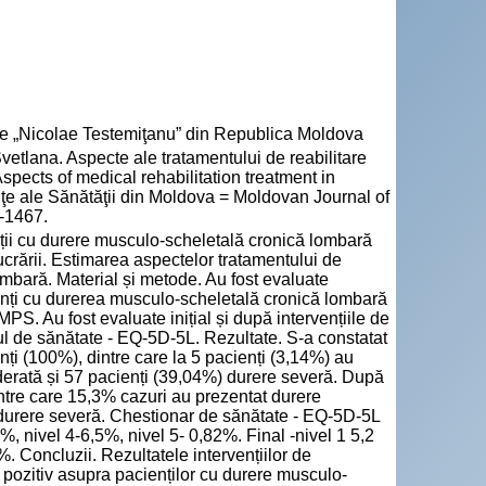
cie „Nicolae Testemiţanu” din Republica Moldova
tlana. Aspecte ale tratamentului de reabilitare
spects of medical rehabilitation treatment in
inţe ale Sănătăţii din Moldova = Moldovan Journal of
5-1467.
nții cu durere musculo-scheletală cronică lombară
ucrării. Estimarea aspectelor tratamentului de
ombară. Material și metode. Au fost evaluate
ienți cu durerea musculo-scheletală cronică lombară
S. Au fost evaluate inițial și după intervențiile de
ul de sănătate - EQ-5D-5L. Rezultate. S-a constatat
ți (100%), dintre care la 5 pacienți (3,14%) au
erată și 57 pacienți (39,04%) durere severă. După
dintre care 15,3% cazuri au prezentat durere
durere severă. Chestionar de sănătate - EQ-5D-5L
7%, nivel 4-6,5%, nivel 5- 0,82%. Final -nivel 1 5,2
%. Concluzii. Rezultatele intervențiilor de
t pozitiv asupra pacienților cu durere musculo-