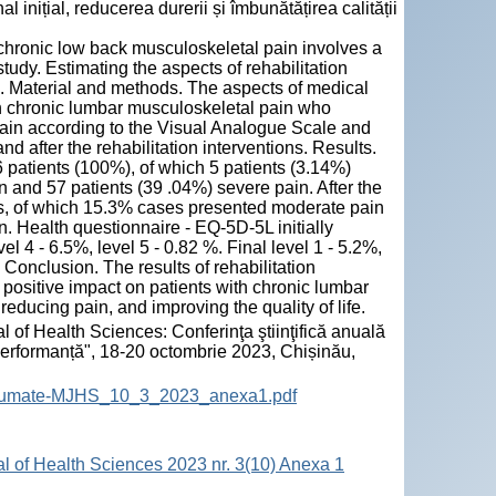
 inițial, reducerea durerii și îmbunătățirea calității
 chronic low back musculoskeletal pain involves a
tudy. Estimating the aspects of rehabilitation
n. Material and methods. The aspects of medical
ith chronic lumbar musculoskeletal pain who
ain according to the Visual Analogue Scale and
d after the rehabilitation interventions. Results.
 patients (100%), of which 5 patients (3.14%)
n and 57 patients (39 .04%) severe pain. After the
ses, of which 15.3% cases presented moderate pain
. Health questionnaire - EQ-5D-5L initially
el 4 - 6.5%, level 5 - 0.82 %. Final level 1 - 5.2%,
. Conclusion. The results of rehabilitation
 positive impact on patients with chronic lumbar
reducing pain, and improving the quality of life.
 of Health Sciences: Conferinţa ştiinţifică anuală
 performanță", 18-20 octombrie 2023, Chișinău,
-Rezumate-MJHS_10_3_2023_anexa1.pdf
al of Health Sciences 2023 nr. 3(10) Anexa 1