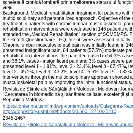
scheletală cronică lombară prin ameliorarea statusului funcțional
vieții.
Background. Medical rehabilitation treatment for patients with
multidisciplinary and personalized approach. Objective of the s
treatment in patients with chronic lumbar musculoskeletal pai
rehabilitation interventions were evaluated in 146 patients w
attended the „Medical Rehabilitation” section of SCMSMPS. P
the Health Questionnaire - EQ- 5D-5L were assessed initially an
Chronic lumbar musculoskeletal pain was initially found in 146
presented insignificant pain, 84 patients (57.5%) moderate pai
rehabilitation interventions, the pain decreased in 54.3% ca
and 36.1% cases - insignificant pain and 3% cases severe pain
presented level 1 - 1.81%, level 2 - 23.4%, level 3 - 67.47%, lev
level 2 - 45.2%, level 3 - 43.2%, level 4 - 5.6%, level 5 - 0.82%
interventions through the multidisciplinary approach showed a
musculoskeletal pain by improving the initial functional status, 
:
Revista de Științe ale Sănătății din Moldova : Moldovan Journal
"Cercetarea în biomedicină și sănătate: calitate, excelență și
Republica Moldova
:
https://conferinta.usmf.md/wp-content/uploads/Culegerea
https://repository.usmf.md/handle/20.500.12710/25410
:
2345-1467
:
Revista de Științe ale Sănătății din Moldova : Moldovan Journ