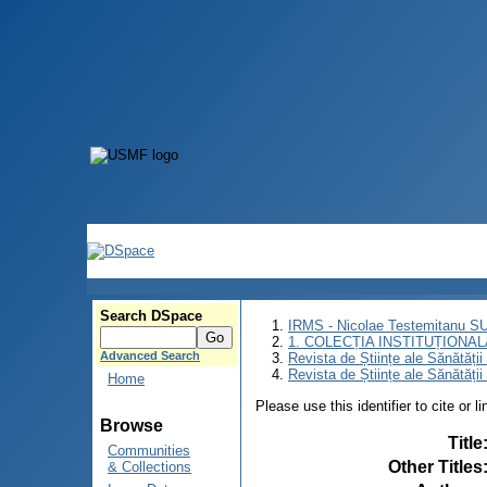
Search DSpace
IRMS - Nicolae Testemitanu 
1. COLECȚIA INSTITUȚIONAL
Advanced Search
Revista de Științe ale Sănătăți
Revista de Științe ale Sănătăți
Home
Please use this identifier to cite or l
Browse
Title
Communities
Other Titles
& Collections