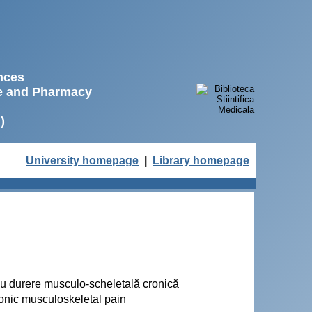
ences
ne and Pharmacy
)
University homepage
|
Library homepage
 cu durere musculo-scheletală cronică
ronic musculoskeletal pain