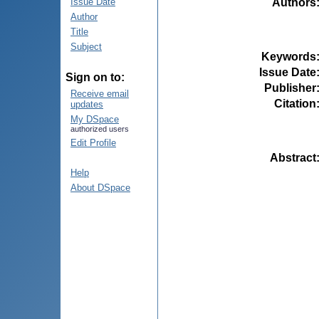
Authors
Issue Date
Author
Title
Subject
Keywords
Issue Date
Sign on to:
Publisher
Receive email
Citation
updates
My DSpace
authorized users
Edit Profile
Abstract
Help
About DSpace