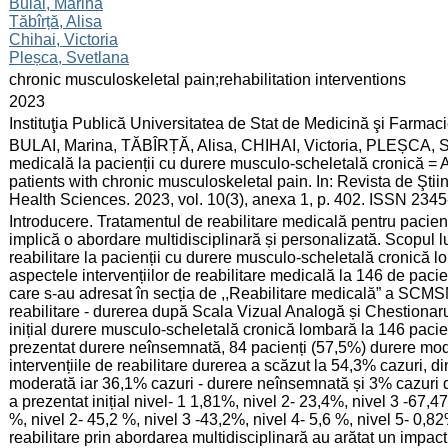
:
Bulai, Marina
Tăbîrță, Alisa
Chihai, Victoria
Pleșca, Svetlana
:
chronic musculoskeletal pain;rehabilitation interventions
:
2023
:
Instituţia Publică Universitatea de Stat de Medicină şi Farma
:
BULAI, Marina, TĂBÎRȚĂ, Alisa, CHIHAI, Victoria, PLEȘCA, Sve
medicală la pacienții cu durere musculo-scheletală cronică = A
patients with chronic musculoskeletal pain. In: Revista de Şti
Health Sciences. 2023, vol. 10(3), anexa 1, p. 402. ISSN 234
:
Introducere. Tratamentul de reabilitare medicală pentru pacie
implică o abordare multidisciplinară și personalizată. Scopul l
reabilitare la pacienții cu durere musculo-scheletală cronică l
aspectele intervențiilor de reabilitare medicală la 146 de pac
care s-au adresat în secția de ,,Reabilitare medicală” a SCMSMP
reabilitare - durerea după Scala Vizual Analogă și Chestionar
inițial durere musculo-scheletală cronică lombară la 146 pacien
prezentat durere neînsemnată, 84 pacienți (57,5%) durere mod
intervențiile de reabilitare durerea a scăzut la 54,3% cazuri, 
moderată iar 36,1% cazuri - durere neînsemnată și 3% cazuri 
a prezentat inițial nivel- 1 1,81%, nivel 2- 23,4%, nivel 3 -67,4
%, nivel 2- 45,2 %, nivel 3 -43,2%, nivel 4- 5,6 %, nivel 5- 0,82
reabilitare prin abordarea multidisciplinară au arătat un impac