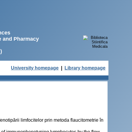
ences
ne and Pharmacy
)
University homepage
|
Library homepage
fenotipării limfocitelor prin metoda flaucitometrie în
ance of immunophenotyping lymphocytes by the flow