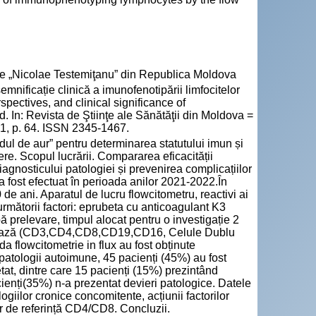
cie „Nicolae Testemiţanu” din Republica Moldova
nificație clinică a imunofenotipării limfocitelor
rspectives, and clinical significance of
In: Revista de Ştiinţe ale Sănătăţii din Moldova =
 1, p. 64. ISSN 2345-1467.
dul de aur” pentru determinarea statutului imun și
re. Scopul lucrării. Compararea eficacității
iagnosticului patologiei și prevenirea complicațiilor
a fost efectuat în perioada anilor 2021-2022.În
0 de ani. Aparatul de lucru flowcitometru, reactivi ai
rmătorii factori: eprubeta cu anticoagulant K3
 prelevare, timpul alocat pentru o investigație 2
l de bază (CD3,CD4,CD8,CD19,CD16, Celule Dublu
 flowcitometrie in flux au fost obținute
 patologii autoimune, 45 pacienți (45%) au fost
etat, dintre care 15 pacienți (15%) prezintând
cienți(35%) n-a prezentat devieri patologice. Datele
ogiilor cronice concomitente, acțiunii factorilor
or de referință CD4/CD8. Concluzii.