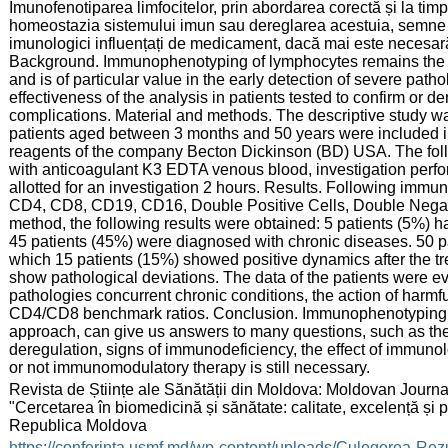
Imunofenotiparea limfocitelor, prin abordarea corectă și la tim
homeostazia sistemului imun sau dereglarea acestuia, semne d
imunologici influențați de medicament, dacă mai este necesa
Background. Immunophenotyping of lymphocytes remains the „
and is of particular value in the early detection of severe path
effectiveness of the analysis in patients tested to confirm or d
complications. Material and methods. The descriptive study w
patients aged between 3 months and 50 years were included i
reagents of the company Becton Dickinson (BD) USA. The follo
with anticoagulant K3 EDTA venous blood, investigation perform
allotted for an investigation 2 hours. Results. Following imm
CD4, CD8, CD19, CD16, Double Positive Cells, Double Negati
method, the following results were obtained: 5 patients (5%)
45 patients (45%) were diagnosed with chronic diseases. 50 pa
which 15 patients (15%) showed positive dynamics after the tre
show pathological deviations. The data of the patients were e
pathologies concurrent chronic conditions, the action of harmf
CD4/CD8 benchmark ratios. Conclusion. Immunophenotyping of
approach, can give us answers to many questions, such as th
deregulation, signs of immunodeficiency, the effect of immuno
or not immunomodulatory therapy is still necessary.
:
Revista de Științe ale Sănătății din Moldova: Moldovan Journal
"Cercetarea în biomedicină și sănătate: calitate, excelență și
Republica Moldova
:
https://conferinta.usmf.md/wp-content/uploads/Culegerea