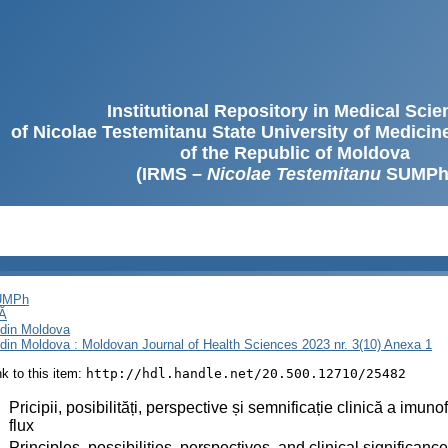
Institutional Repository in Medical Sci
of Nicolae Testemitanu State University of Medici
of the Republic of Moldova
(IRMS –
Nicolae Testemitanu
SUMPh
SUMPh
Ă
i din Moldova
i din Moldova : Moldovan Journal of Health Sciences 2023 nr. 3(10) Anexa 1
ink to this item:
http://hdl.handle.net/20.500.12710/25482
:
Pricipii, posibilități, perspective și semnificație clinică a imuno
flux
:
Principles, possibilities, perspectives, and clinical signific