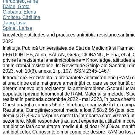
:
Ferdohleb, Alina
Bălan, Greta
Ciobanu, Elena
Croitoru, Cătălina
Țapu, Livia
Spinei, Larisa
:
knowledge;attitudes and practices;antibiotic resistance;antimi
:
2023
:
Instituţia Publică Universitatea de Stat de Medicină şi Farma
:
FERDOHLEB, Alina, BĂLAN, Greta, CIOBANU, Elena, et al. Cunoș
privire la rezistența la antimicrobiene = Knowledge, attitudes 
antimicrobial resistance. In: Revista de Ştiinţe ale Sănătăţii
2023, vol. 10(3), anexa 1, p. 107. ISSN 2345-1467.
:
Introducere. Rezistența la preparatele antimicrobiene (RAM) c
și una dintre cele mai grave amenințări cu care se confruntă 
determinat evoluția rezistenței la antimicrobiene. Scopul lucrării.
populației privind fenomenul de RAM. Material și metode. Studi
realizat în perioada octombrie 2022 - mai 2023, în baza chesti
Chestionarul a cuprins 56 de întrebări, repartizate în trei compart
Rezultate. Cunoștințe: scorul mediu a fost 7,68±2,56 (total sco
itemii și 37,4% au răspuns corect la întrebarea care vizează util
sezoniere. Mulți respondenți au avut experiența utilizării incore
antibiotice fără consultarea medicului, și doar 24,8% au manifes
antibioticelor. Cunoștințele mai complete despre RAM au fost a