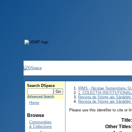
Search DSpace
IRMS - Nicolae Testemitanu 
1. COLECȚIA INSTITUȚIONAL
Advanced Search
Revista de Științe ale Sănătăți
Revista de Științe ale Sănătăți
Home
Please use this identifier to cite or l
Browse
Title
Communities
Other Titles
& Collections