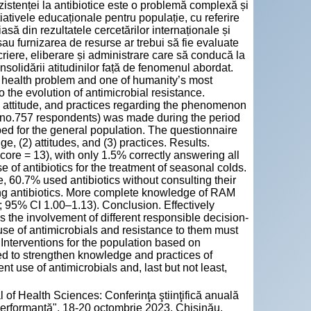
istenței la antibiotice este o problemă complexă și
țiativele educaționale pentru populație, cu referire
iasă din rezultatele cercetărilor internaționale și
sau furnizarea de resurse ar trebui să fie evaluate
scriere, eliberare și administrare care să conducă la
nsolidării atitudinilor față de fenomenul abordat.
c health problem and one of humanity’s most
o the evolution of antimicrobial resistance.
e, attitude, and practices regarding the phenomenon
 (no.757 respondents) was made during the period
d for the general population. The questionnaire
e, (2) attitudes, and (3) practices. Results.
ore = 13), with only 1.5% correctly answering all
of antibiotics for the treatment of seasonal colds.
 60.7% used antibiotics without consulting their
ing antibiotics. More complete knowledge of RAM
7; 95% CI 1.00–1.13). Conclusion. Effectively
s the involvement of different responsible decision-
 use of antimicrobials and resistance to them must
 Interventions for the population based on
ed to strengthen knowledge and practices of
t use of antimicrobials and, last but not least,
 of Health Sciences: Conferinţa ştiinţifică anuală
 performanță", 18-20 octombrie 2023, Chișinău,