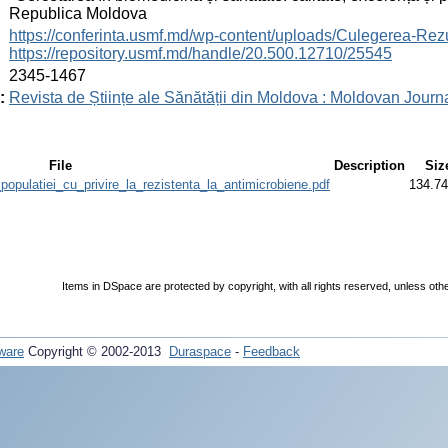
Republica Moldova
:
https://conferinta.usmf.md/wp-content/uploads/Culegerea
https://repository.usmf.md/handle/20.500.12710/25545
:
2345-1467
:
Revista de Științe ale Sănătății din Moldova : Moldovan Journ
File
Description
Siz
_populatiei_cu_privire_la_rezistenta_la_antimicrobiene.pdf
134.7
Items in DSpace are protected by copyright, with all rights reserved, unless oth
ware
Copyright © 2002-2013
Duraspace
-
Feedback