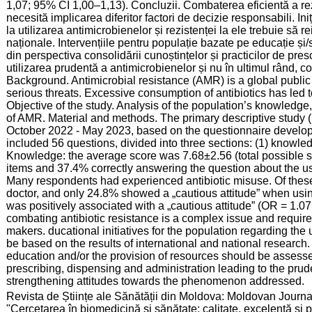
1,07; 95% CI 1,00–1,13). Concluzii. Combaterea eficientă a rez
necesită implicarea diferitor factori de decizie responsabili. Ini
la utilizarea antimicrobienelor și rezistenței la ele trebuie să re
naționale. Intervențiile pentru populație bazate pe educație și/
din perspectiva consolidării cunoștințelor și practicilor de pre
utilizarea prudentă a antimicrobienelor și nu în ultimul rând, co
Background. Antimicrobial resistance (AMR) is a global publi
serious threats. Excessive consumption of antibiotics has led t
Objective of the study. Analysis of the population’s knowledg
of AMR. Material and methods. The primary descriptive study
October 2022 - May 2023, based on the questionnaire develope
included 56 questions, divided into three sections: (1) knowledg
Knowledge: the average score was 7.68±2.56 (total possible sc
items and 37.4% correctly answering the question about the use 
Many respondents had experienced antibiotic misuse. Of these,
doctor, and only 24.8% showed a „cautious attitude” when us
was positively associated with a „cautious attitude” (OR = 1.0
combating antibiotic resistance is a complex issue and require
makers. ducational initiatives for the population regarding the
be based on the results of international and national research.
education and/or the provision of resources should be assess
prescribing, dispensing and administration leading to the pruden
strengthening attitudes towards the phenomenon addressed.
:
Revista de Științe ale Sănătății din Moldova: Moldovan Journal
"Cercetarea în biomedicină și sănătate: calitate, excelență și