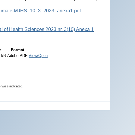
-Rezumate-MJHS_10_3_2023_anexa1.pdf
al of Health Sciences 2023 nr. 3(10) Anexa 1
e
Format
4 kB
Adobe PDF
View/Open
erwise indicated.