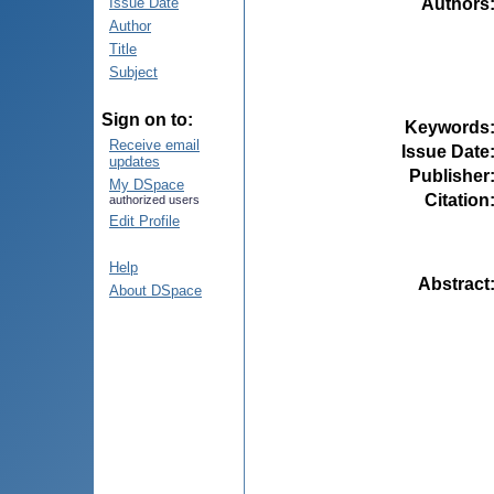
Authors
Issue Date
Author
Title
Subject
Sign on to:
Keywords
Receive email
Issue Date
updates
Publisher
My DSpace
Citation
authorized users
Edit Profile
Help
Abstract
About DSpace