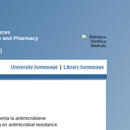
ences
ne and Pharmacy
)
University homepage
|
Library homepage
istența la antimicrobiene
 on antimicrobial resistance