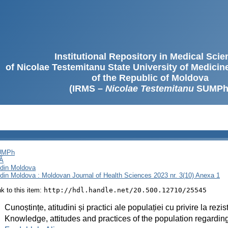
Institutional Repository in Medical Sci
of Nicolae Testemitanu State University of Medici
of the Republic of Moldova
(IRMS –
Nicolae Testemitanu
SUMPh
SUMPh
Ă
i din Moldova
i din Moldova : Moldovan Journal of Health Sciences 2023 nr. 3(10) Anexa 1
ink to this item:
http://hdl.handle.net/20.500.12710/25545
:
Cunoștințe, atitudini și practici ale populației cu privire la rez
:
Knowledge, attitudes and practices of the population regarding