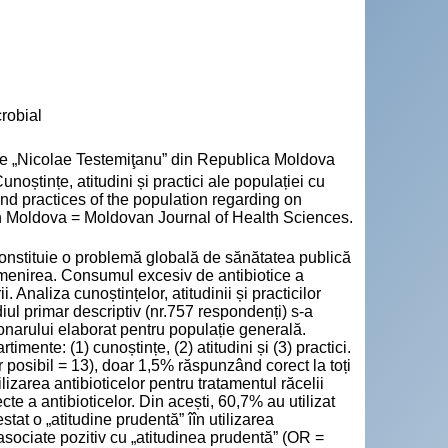
crobial
cie „Nicolae Testemiţanu” din Republica Moldova
tințe, atitudini și practici ale populației cu
and practices of the population regarding on
 din Moldova = Moldovan Journal of Health Sciences.
onstituie o problemă globală de sănătatea publică
omenirea. Consumul excesiv de antibiotice a
 Analiza cunoștințelor, atitudinii și practicilor
ul primar descriptiv (nr.757 respondenți) s-a
onarului elaborat pentru populație generală.
imente: (1) cunoștințe, (2) atitudini și (3) practici.
r posibil = 13), doar 1,5% răspunzând corect la toți
izarea antibioticelor pentru tratamentul răcelii
cte a antibioticelor. Din acești, 60,7% au utilizat
tat o „atitudine prudentă” îîn utilizarea
sociate pozitiv cu „atitudinea prudentă” (OR =