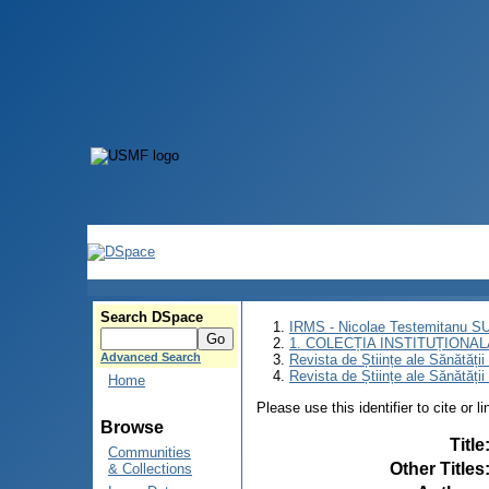
Search DSpace
IRMS - Nicolae Testemitanu 
1. COLECȚIA INSTITUȚIONAL
Advanced Search
Revista de Științe ale Sănătăți
Revista de Științe ale Sănătăți
Home
Please use this identifier to cite or l
Browse
Title
Communities
Other Titles
& Collections