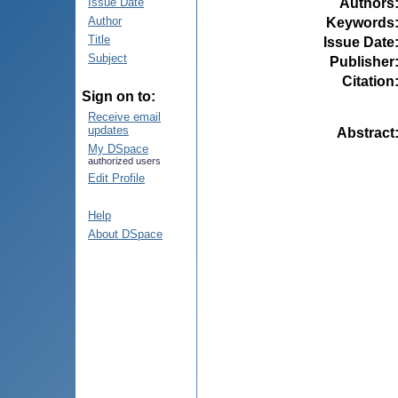
Authors
Issue Date
Author
Keywords
Title
Issue Date
Subject
Publisher
Citation
Sign on to:
Receive email
updates
Abstract
My DSpace
authorized users
Edit Profile
Help
About DSpace