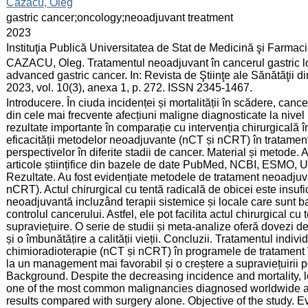
:
Cazacu, Oleg
:
gastric cancer;oncology;neoadjuvant treatment
:
2023
:
Instituţia Publică Universitatea de Stat de Medicină şi Farma
:
CAZACU, Oleg. Tratamentul neoadjuvant în cancerul gastric lo
advanced gastric cancer. In: Revista de Ştiinţe ale Sănătăţii
2023, vol. 10(3), anexa 1, p. 272. ISSN 2345-1467.
:
Introducere. În ciuda incidenței și mortalității în scădere, can
din cele mai frecvente afecțiuni maligne diagnosticate la nivel
rezultate importante în comparație cu intervenția chirurgicală 
eficacității metodelor neoadjuvante (nCT și nCRT) în tratament
perspectivelor în diferite stadii de cancer. Material și metode. A
articole științifice din bazele de date PubMed, NCBI, ESMO, 
Rezultate. Au fost evidențiate metodele de tratament neoadjuv
nCRT). Actul chirurgical cu tentă radicală de obicei este insuf
neoadjuvantă incluzând terapii sistemice și locale care sunt ba
controlul cancerului. Astfel, ele pot facilita actul chirurgical cu
supraviețuire. O serie de studii și meta-analize oferă dovezi 
și o îmbunătățire a calității vieții. Concluzii. Tratamentul indiv
chimioradioterapie (nCT și nCRT) în programele de tratament 
la un management mai favorabil și o creștere a supraviețuirii p
Background. Despite the decreasing incidence and mortality, 
one of the most common malignancies diagnosed worldwide a
results compared with surgery alone. Objective of the study. E