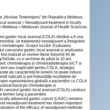
cie „Nicolae Testemiţanu” din Republica Moldova
cal avansat = Neoadjuvant treatment in locally
 din Moldova = Moldovan Journal of Health Sciences.
cerul gastric local avansat (CGLA) rămâne a fi una
 mondial, iar tratamentul neoadjuvant a înregistrat
în monoterapie. Scopul lucrării. Evaluarea
ul cancerului gastric local avansat și analizarea
 fost realizat un review literar folosind 40 de
UpToDate, cu o vechime de până la 10 ani.
ant: chimioterapia și chimioradioterapia (nCT și
icient sau inaplicabil pentru CGLA, strategia
zate pe caracteristicile tumorii ce poate induce
 tentă radicală și pot îmbunătăți rezultatele de
despre supraviețuirea globală a pacienților cu CGLA
idualizat bazat pe chimioterapie și
în cancerul gastric local avansat (CGLA) conduce
e termen lung a pacienților.
locally advanced gastric cancer (LAGC) remains
nd neoadjuvant treatment has shown important
valuation of the efficacy of neoadjuvant methods