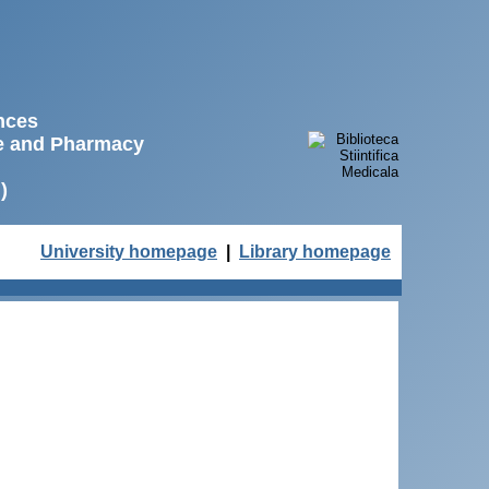
ences
ne and Pharmacy
)
University homepage
|
Library homepage