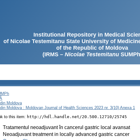
Institutional Repository in Medical Sci
of Nicolae Testemitanu State University of Medici
of the Republic of Moldova
(IRMS –
Nicolae Testemitanu
SUMPh
SUMPh
Ă
i din Moldova
i din Moldova : Moldovan Journal of Health Sciences 2023 nr. 3(10) Anexa 1
ink to this item:
http://hdl.handle.net/20.500.12710/25745
:
Tratamentul neoadjuvant în cancerul gastric local avansat
:
Neoadjuvant treatment in locally advanced gastric cancer