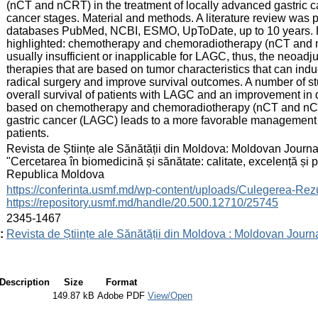
(nCT and nCRT) in the treatment of locally advanced gastric ca
cancer stages. Material and methods. A literature review was pe
databases PubMed, NCBI, ESMO, UpToDate, up to 10 years. 
highlighted: chemotherapy and chemoradiotherapy (nCT and nC
usually insufficient or inapplicable for LAGC, thus, the neoadj
therapies that are based on tumor characteristics that can induc
radical surgery and improve survival outcomes. A number of s
overall survival of patients with LAGC and an improvement in qu
based on chemotherapy and chemoradiotherapy (nCT and nCRT
gastric cancer (LAGC) leads to a more favorable management a
patients.
:
Revista de Științe ale Sănătății din Moldova: Moldovan Journal
"Cercetarea în biomedicină și sănătate: calitate, excelență și
Republica Moldova
:
https://conferinta.usmf.md/wp-content/uploads/Culegerea
https://repository.usmf.md/handle/20.500.12710/25745
:
2345-1467
:
Revista de Științe ale Sănătății din Moldova : Moldovan Journ
Description
Size
Format
149.87 kB
Adobe PDF
View/Open