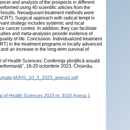
ncer and analysis of the prospects in different
rformed using 40 scientific articles from the
Results. Neoadjuvant treatment methods were
RT). Surgical approach with radical tempt is
uvant strategy includes systemic and local
e cancer control. In addition, they can facilitate
tudies and meta-analyses provide evidence of
ality of life. Conclusion. Individualized treatment
) in the treatment programs in locally advanced
nd an increase in the long-term survival of
 of Health Sciences: Conferinţa ştiinţifică anuală
 performanță", 18-20 octombrie 2023, Chișinău,
-Rezumate-MJHS_10_3_2023_anexa1.pdf
al of Health Sciences 2023 nr. 3(10) Anexa 1