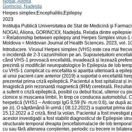
:
Nogai, Aliona
Gorincioi, Nadejda
:
Herpes simplex;Encephalitis;Epilepsy
:
2023
:
Instituţia Publică Universitatea de Stat de Medicină şi Farma
:
NOGAI, Aliona, GORINCIOI, Nadejda. Relația dintre epilepsie 
= Relationship between epilepsy and Herpes Simplex virus-1 enc
Moldova = Moldovan Journal of Health Sciences. 2023, vol. 10
:
Introducere. Virusul Herpes simplex (VHS) este cea mai frecve
o incidență de 2-3 cazuri/milion pe an. Supraviețuitorii encefal
când VHS-1 provoacă encefalită, invadează și lezează preferenț
prezintă și modificări neuropatologice în Epilepsia de lob temp
cu VHS-1 complicat cu encefalita si apariția ulterioară a epilep
al unui pacient care anterior (2019) a suportat o encefalită h
prezentat prima criză epileptică. Pacientul a fost spitalizat și 
Imagistică prin rezonanță magnetică (IRM) cerebrală. Rezulta
a suferit o criză epileptică, posibil cu debut focal, ulterior cu p
clonice si mușcarea limbii, în timp ce conducea automobilul. C
herpetică (VHS1 – Anticorpi IgG 8,59 (N- m.m 0.6), iar după ac
pe zi). O săptămână în urmă ( 08.12.2022) a suportat prima dată
15.12.2022 a 2 criză, fiind la volan. Pacientul a fost investigat
acestor investigații a fost stabilit diagnosticul de Epilepsie str
structurale temporal dreapta (encefalomalacie de lob temporal, 
cu sau fără alterarea conștientei, periodic cu trecere in bilatera