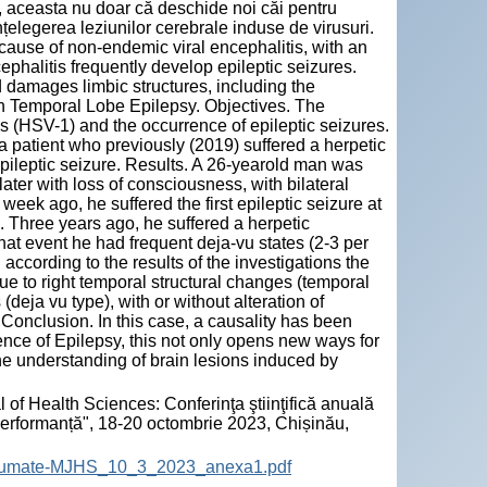
ei, aceasta nu doar că deschide noi căi pentru
nțelegerea leziunilor cerebrale induse de virusuri.
ause of non-endemic viral encephalitis, with an
ephalitis frequently develop epileptic seizures.
 damages limbic structures, including the
 Temporal Lobe Epilepsy. Objectives. The
s (HSV-1) and the occurrence of epileptic seizures.
a patient who previously (2019) suffered a herpetic
epileptic seizure. Results. A 26-yearold man was
later with loss of consciousness, with bilateral
 week ago, he suffered the first epileptic seizure at
. Three years ago, he suffered a herpetic
hat event he had frequent deja-vu states (2-3 per
ccording to the results of the investigations the
ue to right temporal structural changes (temporal
(deja vu type), with or without alteration of
. Conclusion. In this case, a causality has been
nce of Epilepsy, this not only opens new ways for
the understanding of brain lesions induced by
 of Health Sciences: Conferinţa ştiinţifică anuală
 performanță", 18-20 octombrie 2023, Chișinău,
-Rezumate-MJHS_10_3_2023_anexa1.pdf