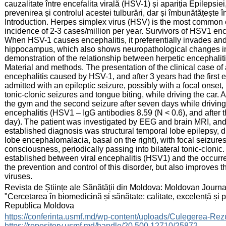
cauzalitate între encefalita virală (HSV-1) și apariția Epilepsi
prevenirea și controlul acestei tulburări, dar și îmbunătățește î
Introduction. Herpes simplex virus (HSV) is the most common c
incidence of 2-3 cases/million per year. Survivors of HSV1 enc
When HSV-1 causes encephalitis, it preferentially invades and
hippocampus, which also shows neuropathological changes in
demonstration of the relationship between herpetic encephaliti
Material and methods. The presentation of the clinical case of 
encephalitis caused by HSV-1, and after 3 years had the first 
admitted with an epileptic seizure, possibly with a focal onset, 
tonic-clonic seizures and tongue biting, while driving the car. A
the gym and the second seizure after seven days while driving
encephalitis (HSV1 – IgG antibodies 8.59 (N < 0.6), and after t
day). The patient was investigated by EEG and brain MRI, and a
established diagnosis was structural temporal lobe epilepsy, d
lobe encephalomalacia, basal on the right), with focal seizures 
consciousness, periodically passing into bilateral tonic-clonic
established between viral encephalitis (HSV1) and the occurre
the prevention and control of this disorder, but also improves 
viruses.
:
Revista de Științe ale Sănătății din Moldova: Moldovan Journal
"Cercetarea în biomedicină și sănătate: calitate, excelență și
Republica Moldova
:
https://conferinta.usmf.md/wp-content/uploads/Culegerea
https://repository.usmf.md/handle/20.500.12710/25872