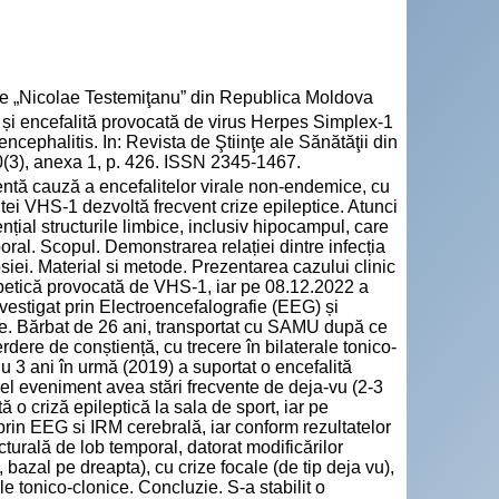
cie „Nicolae Testemiţanu” din Republica Moldova
și encefalită provocată de virus Herpes Simplex-1
ephalitis. In: Revista de Ştiinţe ale Sănătăţii din
(3), anexa 1, p. 426. ISSN 2345-1467.
ntă cauză a encefalitelor virale non-endemice, cu
itei VHS-1 dezvoltă frecvent crize epileptice. Atunci
ial structurile limbice, inclusiv hipocampul, care
oral. Scopul. Demonstrarea relației dintre infecția
siei. Material si metode. Prezentarea cazului clinic
erpetică provocată de VHS-1, iar pe 08.12.2022 a
investigat prin Electroencefalografie (EEG) și
te. Bărbat de 26 ani, transportat cu SAMU după ce
ierdere de conștiență, cu trecere în bilaterale tonico-
u 3 ani în urmă (2019) a suportat o encefalită
el eveniment avea stări frecvente de deja-vu (2-3
 o criză epileptică la sala de sport, iar pe
 prin EEG si IRM cerebrală, iar conform rezultatelor
ucturală de lob temporal, datorat modificărilor
bazal pe dreapta), cu crize focale (de tip deja vu),
le tonico-clonice. Concluzie. S-a stabilit o