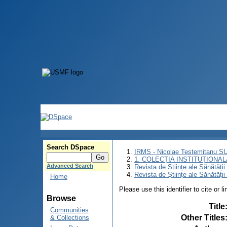
Search DSpace
IRMS - Nicolae Testemitanu 
1. COLECȚIA INSTITUȚIONAL
Advanced Search
Revista de Științe ale Sănătăți
Revista de Științe ale Sănătăți
Home
Please use this identifier to cite or l
Browse
Title
Communities
Other Titles
& Collections