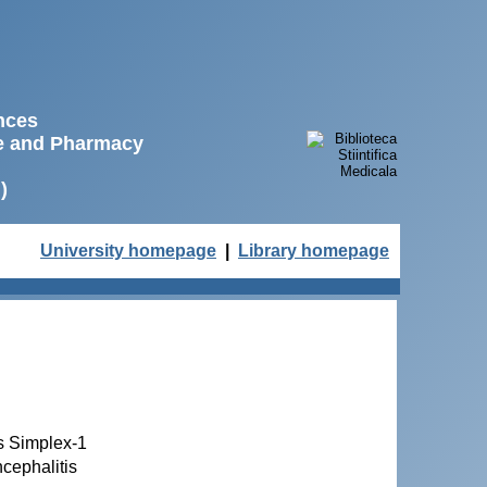
ences
ne and Pharmacy
)
University homepage
|
Library homepage
es Simplex-1
cephalitis