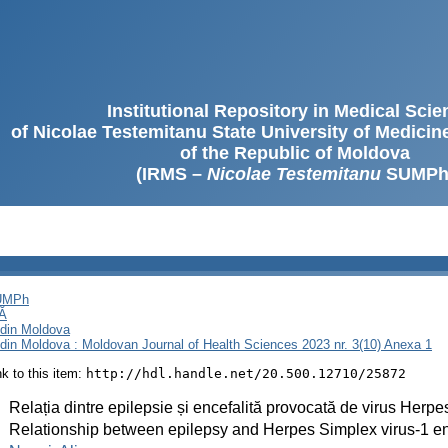
Institutional Repository in Medical Sci
of Nicolae Testemitanu State University of Medici
of the Republic of Moldova
(IRMS –
Nicolae Testemitanu
SUMPh
SUMPh
Ă
i din Moldova
i din Moldova : Moldovan Journal of Health Sciences 2023 nr. 3(10) Anexa 1
ink to this item:
http://hdl.handle.net/20.500.12710/25872
:
Relația dintre epilepsie și encefalită provocată de virus Herp
:
Relationship between epilepsy and Herpes Simplex virus-1 en