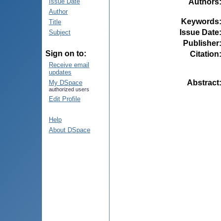
Authors
Issue Date
Author
Keywords
Title
Issue Date
Subject
Publisher
Sign on to:
Citation
Receive email
updates
Abstract
My DSpace
authorized users
Edit Profile
Help
About DSpace