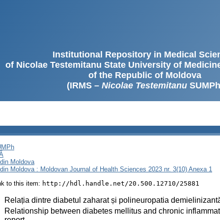
Institutional Repository in Medical Sci
of Nicolae Testemitanu State University of Medici
of the Republic of Moldova
(IRMS –
Nicolae Testemitanu
SUMPh
SUMPh
Ă
i din Moldova
i din Moldova : Moldovan Journal of Health Sciences 2023 nr. 3(10) Anexa 1
ink to this item:
http://hdl.handle.net/20.500.12710/25881
:
Relația dintre diabetul zaharat și polineuropatia demielinizantă
:
Relationship between diabetes mellitus and chronic inflammat
report