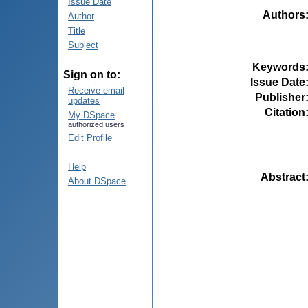
Issue Date
Authors
Author
Title
Subject
Keywords
Sign on to:
Issue Date
Receive email
Publisher
updates
Citation
My DSpace
authorized users
Edit Profile
Help
Abstract
About DSpace