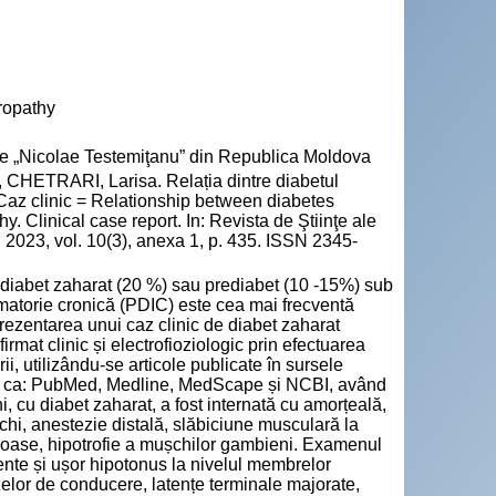
ropathy
cie „Nicolae Testemiţanu” din Republica Moldova
HETRARI, Larisa. Relația dintre diabetul
 Caz clinic = Relationship between diabetes
 Clinical case report. In: Revista de Ştiinţe ale
2023, vol. 10(3), anexa 1, p. 435. ISSN 2345-
u diabet zaharat (20 %) sau prediabet (10 -15%) sub
lamatorie cronică (PDIC) este cea mai frecventă
Prezentarea unui caz clinic de diabet zaharat
rmat clinic și electrofioziologic prin efectuarea
ii, utilizându-se articole publicate în sursele
lă ca: PubMed, Medline, MedScape și NCBI, având
i, cu diabet zaharat, a fost internată cu amorțeală,
nchi, anestezie distală, slăbiciune musculară la
roase, hipotrofie a mușchilor gambieni. Examenul
ente și ușor hipotonus la nivelul membrelor
lor de conducere, latențe terminale majorate,