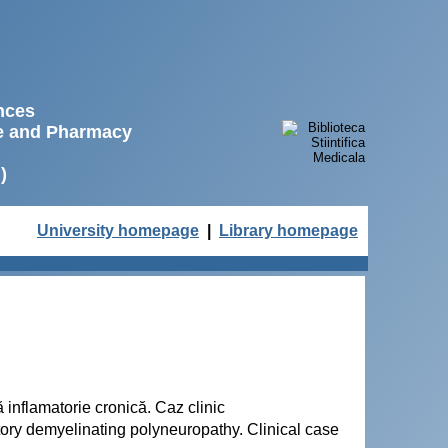
ences
ne and Pharmacy
)
University homepage
|
Library homepage
 inflamatorie cronică. Caz clinic
ory demyelinating polyneuropathy. Clinical case