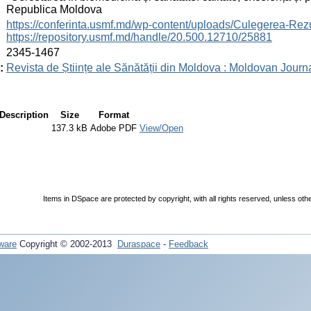
Republica Moldova
:
https://conferinta.usmf.md/wp-content/uploads/Culegerea
https://repository.usmf.md/handle/20.500.12710/25881
:
2345-1467
:
Revista de Științe ale Sănătății din Moldova : Moldovan Journ
Description
Size
Format
137.3 kB
Adobe PDF
View/Open
Items in DSpace are protected by copyright, with all rights reserved, unless oth
ware
Copyright © 2002-2013
Duraspace
-
Feedback