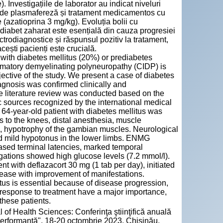
 Investigațiile de laborator au indicat niveluri
țe de plasmafereză și tratament medicamentos cu
ce (azatioprina 3 mg/kg). Evoluția bolii cu
 diabet zaharat este esențială din cauza progresiei
ectrodiagnostice și răspunsul pozitiv la tratament,
cești pacienți este crucială.
with diabetes mellitus (20%) or prediabetes
ammatory demyelinating polyneuropathy (CIDP) is
ctive of the study. We present a case of diabetes
agnosis was confirmed clinically and
 literature review was conducted based on the
nic sources recognized by the international medical
4-year-old patient with diabetes mellitus was
s to the knees, distal anesthesia, muscle
s, hypotrophy of the gambian muscles. Neurological
nd mild hypotonus in the lower limbs. ENMG
ased terminal latencies, marked temporal
igations showed high glucose levels (7.2 mmol/l).
t with deflazacort 30 mg (1 tab per day), initiated
isease with improvement of manifestations.
us is essential because of disease progression,
ve response to treatment have a major importance,
these patients.
 of Health Sciences: Conferinţa ştiinţifică anuală
 performanță", 18-20 octombrie 2023, Chișinău,