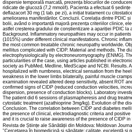
dispersie temporală marcată, prezența blocurilor de conducere).
ridicate de glucoză (7,2 mmol/l). Pacienta a efectuat 6 ședin
deflazacort 30 mg (1 tab. pe zi), a inițiat tratament cu citostati
ameliorarea manifestărilor. Concluzii. Corelația dintre PDIC și
bolii, având o importanță majoră prezența criteriilor clinice, el
astfel creșterea gradului de conștientizare a apariției PDIC la a
Background. Inflammatory neuropathies may occur in patients 
(1015%) under different clinical manifestations. Chronic infl
the most common treatable chronic neuropathy worldwide. Obje
mellitus complicated with CIDP. Material and methods. The di
electrophysiologically by electroneuromyography (ENMG). The
particularities of the case, using articles published in electro
society as PubMed, Medline, MedScape and NCBI. Results. A 6
hospitalized with numbness, electrical sensation from the heel
weakness in the lower limbs bilaterally, painful muscle cramp
examination revealed altered deep sensitivity, absent ROT a
confirmed signs of CIDP (reduced conduction velocities, incre
dispersion, presence of conduction blocks). Laboratory invest
The patient did 6 sessions of plasmapheresis and drug treatmen
cytostatic treatment (azathioprine 3mg/kg). Evolution of the d
Conclusion. The correlation between CIDP and diabetes mellit
the presence of clinical, electrodiagnostic criteria and positi
and it is crucial to raise awareness of the presence of CIDP in 
:
Revista de Științe ale Sănătății din Moldova: Moldovan Journal
"Cercetarea în biomedicină și sănătate: calitate, excelență și