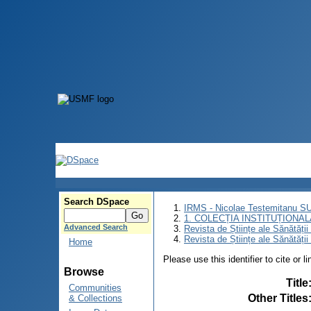
Search DSpace
IRMS - Nicolae Testemitanu 
1. COLECȚIA INSTITUȚIONAL
Advanced Search
Revista de Științe ale Sănătăți
Revista de Științe ale Sănătăți
Home
Please use this identifier to cite or l
Browse
Title
Communities
Other Titles
& Collections