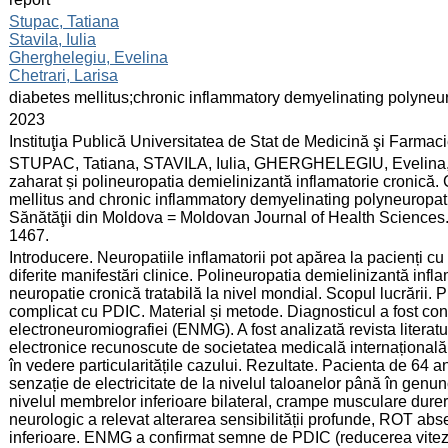
:
Stupac, Tatiana
Stavila, Iulia
Gherghelegiu, Evelina
Chetrari, Larisa
:
diabetes mellitus;chronic inflammatory demyelinating polyneu
:
2023
:
Instituţia Publică Universitatea de Stat de Medicină şi Farma
:
STUPAC, Tatiana, STAVILA, Iulia, GHERGHELEGIU, Evelina, C
zaharat și polineuropatia demielinizantă inflamatorie cronică.
mellitus and chronic inflammatory demyelinating polyneuropathy.
Sănătăţii din Moldova = Moldovan Journal of Health Sciences. 
1467.
:
Introducere. Neuropatiile inflamatorii pot apărea la pacienți c
diferite manifestări clinice. Polineuropatia demielinizantă inf
neuropatie cronică tratabilă la nivel mondial. Scopul lucrării. 
complicat cu PDIC. Material și metode. Diagnosticul a fost confi
electroneuromiografiei (ENMG). A fost analizată revista literatur
electronice recunoscute de societatea medicală internaționa
în vedere particularitățile cazului. Rezultate. Pacienta de 64 an
senzație de electricitate de la nivelul taloanelor până în genu
nivelul membrelor inferioare bilateral, crampe musculare dure
neurologic a relevat alterarea sensibilității profunde, ROT abs
inferioare. ENMG a confirmat semne de PDIC (reducerea viteze