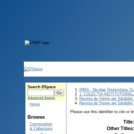
Search DSpace
IRMS - Nicolae Testemitanu 
1. COLECȚIA INSTITUȚIONAL
Advanced Search
Revista de Științe ale Sănătăți
Revista de Științe ale Sănătăți
Home
Please use this identifier to cite or l
Browse
Title
Communities
Other Titles
& Collections