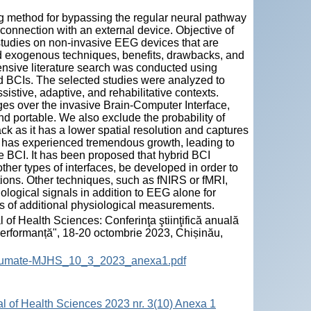
ng method for bypassing the regular neural pathway
t connection with an external device. Objective of
 studies on non-invasive EEG devices that are
d exogenous techniques, benefits, drawbacks, and
nsive literature search was conducted using
ed BCIs. The selected studies were analyzed to
istive, adaptive, and rehabilitative contexts.
s over the invasive Brain-Computer Interface,
nd portable. We also exclude the probability of
k as it has a lower spatial resolution and captures
I has experienced tremendous growth, leading to
 BCI. It has been proposed that hybrid BCI
her types of interfaces, be developed in order to
ions. Other techniques, such as fNIRS or fMRI,
iological signals in addition to EEG alone for
s of additional physiological measurements.
 of Health Sciences: Conferinţa ştiinţifică anuală
 performanță", 18-20 octombrie 2023, Chișinău,
-Rezumate-MJHS_10_3_2023_anexa1.pdf
al of Health Sciences 2023 nr. 3(10) Anexa 1