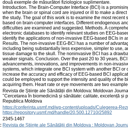
două exemple de măsurători fiziologice suplimentare.
Introduction. The Brain-Computer Interface (BCI) is a promisi
when the brain or spinal cord are injured or ill to make a direc
the study. The goal of this work is to examine the most recent
based on brain-computer interfaces. Different endogenous an
difficulties are examined and suggested. Methods. A comprehe
electronic databases to identify relevant studies on EEG-bas
identify the applications of non-invasive EEG-based BCIs in ass
Results. The non-invasive EEG-BCI has a number of advantage
including being substantially less expensive, simpler to use, a
tissue damage to the skull. The noninvasive BCI has a drawbac
weaker signals. Conclusion. Over the past 20 to 30 years, BC
advancements, innovations, and improvements in non-invasive
systems, which integrate one BCI system with another BCI or ot
increase the accuracy and efficacy of EEG-based BCI applicat
could be employed to support the intensity and quality of the b
acquiring them. Heart rate or eye movements are two example
:
Revista de Științe ale Sănătății din Moldova: Moldovan Journal
"Cercetarea în biomedicină și sănătate: calitate, excelență și
Republica Moldova
:
https://conferinta.usmf.md/wp-content/uploads/Culegerea
https://repository.usmf.md/handle/20.500.12710/25892
:
2345-1467
:
Revista de Științe ale Sănătății din Moldova : Moldovan Journ