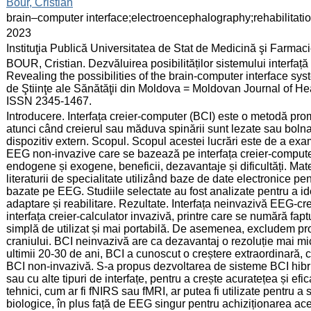
:
Bour, Cristian
:
brain–computer interface;electroencephalography;rehabilitati
:
2023
:
Instituţia Publică Universitatea de Stat de Medicină şi Farma
:
BOUR, Cristian. Dezvăluirea posibilităților sistemului interfaț
Revealing the possibilities of the brain-computer interface s
de Ştiinţe ale Sănătăţii din Moldova = Moldovan Journal of Hea
ISSN 2345-1467.
:
Introducere. Interfața creier-computer (BCI) este o metodă prom
atunci când creierul sau măduva spinării sunt lezate sau bolna
dispozitiv extern. Scopul. Scopul acestei lucrări este de a exa
EEG non-invazive care se bazează pe interfața creier-computer
endogene și exogene, beneficii, dezavantaje și dificultăți. Mate
literaturii de specialitate utilizând baze de date electronice pen
bazate pe EEG. Studiile selectate au fost analizate pentru a iden
adaptare și reabilitare. Rezultate. Interfața neinvazivă EEG-cre
interfața creier-calculator invazivă, printre care se numără fapt
simplă de utilizat și mai portabilă. De asemenea, excludem proba
craniului. BCI neinvazivă are ca dezavantaj o rezoluție mai m
ultimii 20-30 de ani, BCI a cunoscut o creștere extraordinară, c
BCI non-invazivă. S-a propus dezvoltarea de sisteme BCI hibri
sau cu alte tipuri de interfațe, pentru a crește acuratețea și ef
tehnici, cum ar fi fNIRS sau fMRI, ar putea fi utilizate pentru a
biologice, în plus față de EEG singur pentru achiziționarea ace