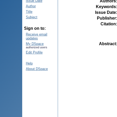
Authors
Issue Date
Author
Keywords
Title
Issue Date
Subject
Publisher
Citation
Sign on to:
Receive email
updates
Abstract
My DSpace
authorized users
Edit Profile
Help
About DSpace