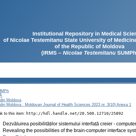
Institutional Repository in Medical Sci
of Nicolae Testemitanu State University of Medici
of the Republic of Moldova
(IRMS –
Nicolae Testemitanu
SUMPh
SUMPh
Ă
i din Moldova
i din Moldova : Moldovan Journal of Health Sciences 2023 nr. 3(10) Anexa 1
ink to this item:
http://hdl.handle.net/20.500.12710/25892
:
Dezvăluirea posibilităților sistemului interfață creier - comput
:
Revealing the possibilities of the brain-computer interface 