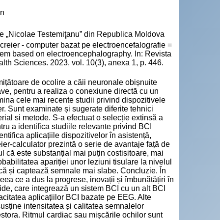
on
cie „Nicolae Testemiţanu” din Republica Moldova
ă creier - computer bazat pe electroencefalografie =
ystem based on electroencephalography. In: Revista
lth Sciences. 2023, vol. 10(3), anexa 1, p. 446.
ițătoare de ocolire a căii neuronale obișnuite
ve, pentru a realiza o conexiune directă cu un
mina cele mai recente studii privind dispozitivele
. Sunt examinate și sugerate diferite tehnici
rial si metode. S-a efectuat o selecție extinsă a
tru a identifica studiile relevante privind BCI
tifica aplicațiile dispozitivelor în asistență,
ier-calculator prezintă o serie de avantaje față de
ul că este substanțial mai puțin costisitoare, mai
bilitatea apariției unor leziuni tisulare la nivelul
ică și captează semnale mai slabe. Concluzie. În
eea ce a dus la progrese, inovații și îmbunătățiri în
de, care integrează un sistem BCI cu un alt BCI
icacitatea aplicațiilor BCI bazate pe EEG. Alte
 susține intensitatea și calitatea semnalelor
stora. Ritmul cardiac sau mișcările ochilor sunt