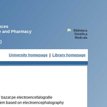
ences
ne and Pharmacy
)
University homepage
|
Library homepage
er bazat pe electroencefalografie
system based on electroencephalography