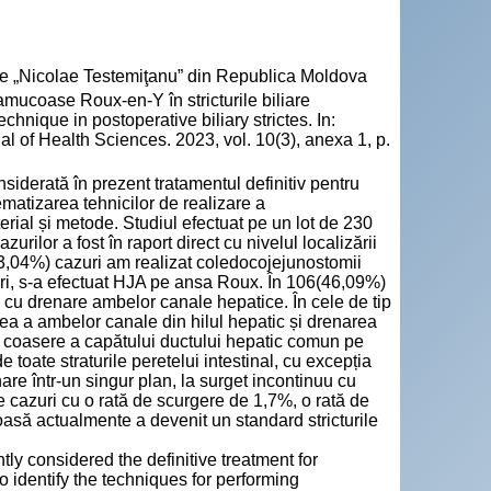
cie „Nicolae Testemiţanu” din Republica Moldova
ucoase Roux-en-Y în stricturile biliare
nique in postoperative biliary strictes. In:
l of Health Sciences. 2023, vol. 10(3), anexa 1, p.
derată în prezent tratamentul definitiv pentru
tematizarea tehnicilor de realizare a
erial și metode. Studiul efectuat pe un lot de 230
zurilor a fost în raport direct cu nivelul localizării
I-7(3,04%) cazuri am realizat coledocojejunostomii
uri, s-a efectuat HJA pe ansa Roux. În 106(46,09%)
și cu drenare ambelor canale hepatice. În cele de tip
a a ambelor canale din hilul hepatic și drenarea
e coasere a capătului ductului hepatic comun pe
e toate straturile peretelui intestinal, cu excepția
are într-un singur plan, la surget incontinuu cu
cazuri cu o rată de scurgere de 1,7%, o rată de
oasă actualmente a devenit un standard stricturile
y considered the definitive treatment for
 to identify the techniques for performing