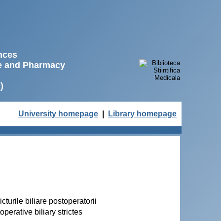
ences
ne and Pharmacy
)
University homepage
|
Library homepage
urile biliare postoperatorii
erative biliary strictes