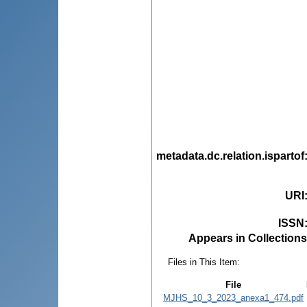
metadata.dc.relation.ispartof
URI
ISSN
Appears in Collections
Files in This Item:
File
MJHS_10_3_2023_anexa1_474.pdf