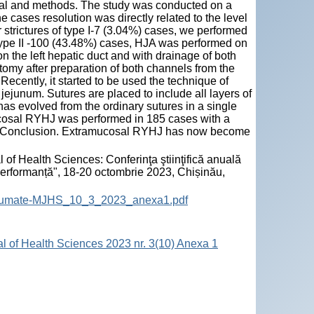
rial and methods. The study was conducted on a
he cases resolution was directly related to the level
For strictures of type I-7 (3.04%) cases, we performed
type II -100 (43.48%) cases, HJA was performed on
n the left hepatic duct and with drainage of both
tomy after preparation of both channels from the
ecently, it started to be used the technique of
jejunum. Sutures are placed to include all layers of
has evolved from the ordinary sutures in a single
ucosal RYHJ was performed in 185 cases with a
lity. Conclusion. Extramucosal RYHJ has now become
 of Health Sciences: Conferinţa ştiinţifică anuală
 performanță", 18-20 octombrie 2023, Chișinău,
-Rezumate-MJHS_10_3_2023_anexa1.pdf
al of Health Sciences 2023 nr. 3(10) Anexa 1