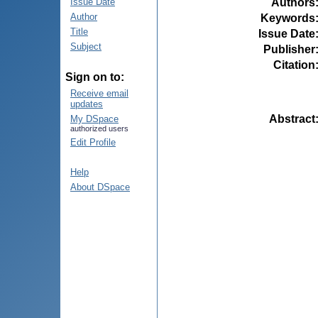
Authors
Issue Date
Author
Keywords
Title
Issue Date
Subject
Publisher
Citation
Sign on to:
Receive email
updates
Abstract
My DSpace
authorized users
Edit Profile
Help
About DSpace