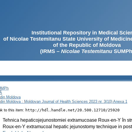
Institutional Repository in Medical Sci
of Nicolae Testemitanu State University of Medici
of the Republic of Moldova
(IRMS –
Nicolae Testemitanu
SUMPh
SUMPh
Ă
i din Moldova
i din Moldova : Moldovan Journal of Health Sciences 2023 nr. 3(10) Anexa 1
ink to this item:
http://hdl.handle.net/20.500.12710/25920
:
Tehnica hepaticojejunostomiei extramucoase Roux-en-Y în strict
:
Roux-en-Y extramucoal hepatic jejunostomy technique in postop