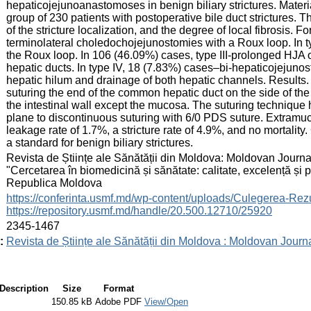
hepaticojejunoanastomoses in benign biliary strictures. Mate
group of 230 patients with postoperative bile duct strictures. T
of the stricture localization, and the degree of local fibrosis. 
terminolateral choledochojejunostomies with a Roux loop. In 
the Roux loop. In 106 (46.09%) cases, type III-prolonged HJA o
hepatic ducts. In type IV, 18 (7.83%) cases–bi-hepaticojejunos
hepatic hilum and drainage of both hepatic channels. Results. R
suturing the end of the common hepatic duct on the side of the 
the intestinal wall except the mucosa. The suturing technique 
plane to discontinuous suturing with 6/0 PDS suture. Extram
leakage rate of 1.7%, a stricture rate of 4.9%, and no morta
a standard for benign biliary strictures.
:
Revista de Științe ale Sănătății din Moldova: Moldovan Journal
"Cercetarea în biomedicină și sănătate: calitate, excelență și
Republica Moldova
:
https://conferinta.usmf.md/wp-content/uploads/Culegerea
https://repository.usmf.md/handle/20.500.12710/25920
:
2345-1467
:
Revista de Științe ale Sănătății din Moldova : Moldovan Journ
Description
Size
Format
150.85 kB
Adobe PDF
View/Open