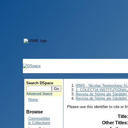
Search DSpace
IRMS - Nicolae Testemitanu 
1. COLECȚIA INSTITUȚIONAL
Advanced Search
Revista de Științe ale Sănătăți
Revista de Științe ale Sănătăți
Home
Please use this identifier to cite or l
Browse
Title
Communities
Other Titles
& Collections