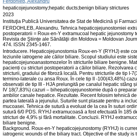
:
Ferdohleb, Alexandru
:
hepaticojejunostomy;hepatic ducts;benign biliary strictures
:
2023
:
Instituţia Publică Universitatea de Stat de Medicină şi Farma
:
FERDOHLEB, Alexandru. Tehnica hepaticojejunostomiei extram
postoperatorii = Roux-en-Y extramucoal hepatic jejunostomy tech
Revista de Ştiinţe ale Sănătăţii din Moldova = Moldovan Journa
474. ISSN 2345-1467.
:
Introducere. Hepaticojejunostomia Roux-en-Y (RYHJ) este consi
leziunile iatrogene ale căilor biliare. Scopul studiului este sis
hepaticojejunoanastomozelor în stricturile biliare benigne. Mat
pacienți cu stricturi postoperatorii a căilor biliare. Rezolvarea ca
stricturii, gradului de fibroză locală. Pentru stricturile de tip 
termino-laterale cu ansa Roux. În cele tip II -100(43,48%) caz
observații de tip III - HJA prelungită pe canalul hepatic stâng 
IV 18(7,83%) cazuri – bihepaticojejunostomie după o preparare
ambilor canale hepatice. Rezultate. Recent folosim tehnică d
partea laterală a jejunului. Suturile sunt plasate pentru a includ
mucoasei. Tehnica de sutură a evoluat de la cea în suturi ordin
sutură 6/0 PDS. RYHJ extramucoasă a fost efectuată în 185 de 
stricturi de 4,9% și fără mortalitate. Concluzii. RYHJ extramuc
biliare benigne.
Background. Roux-en-Y hepaticojejunostomy (RYHJ) is currentl
iatrogenic wounds of the biliary tract. Objective of the study is