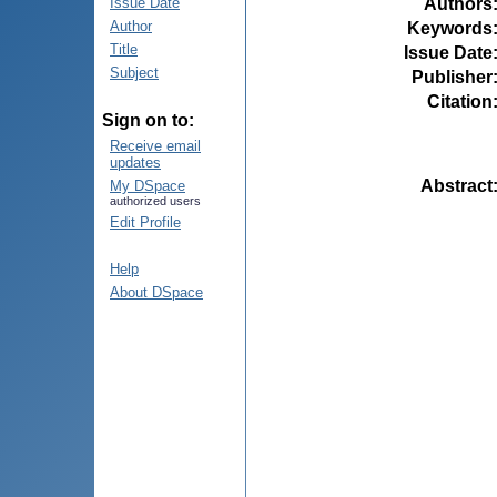
Authors
Issue Date
Author
Keywords
Title
Issue Date
Subject
Publisher
Citation
Sign on to:
Receive email
updates
Abstract
My DSpace
authorized users
Edit Profile
Help
About DSpace