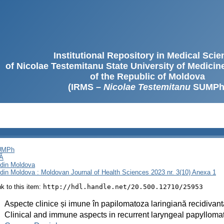
Institutional Repository in Medical Sci
of Nicolae Testemitanu State University of Medici
of the Republic of Moldova
(IRMS –
Nicolae Testemitanu
SUMPh
SUMPh
Ă
i din Moldova
i din Moldova : Moldovan Journal of Health Sciences 2023 nr. 3(10) Anexa 1
ink to this item:
http://hdl.handle.net/20.500.12710/25953
:
Aspecte clinice și imune în papilomatoza laringiană recidivantă.
:
Clinical and immune aspects in recurrent laryngeal papyllomato