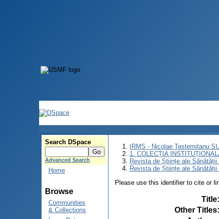
Search DSpace
IRMS - Nicolae Testemitanu 
1. COLECȚIA INSTITUȚIONAL
Advanced Search
Revista de Științe ale Sănătăți
Revista de Științe ale Sănătăți
Home
Please use this identifier to cite or l
Browse
Title
Communities
Other Titles
& Collections