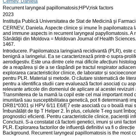
:
Cernev, Daniela
:
Recurrent laryngeal papillomatosis;HPV;risk factors
:
2023
:
Instituţia Publică Universitatea de Stat de Medicină şi Farma
:
CERNEV, Daniela. Aspecte clinice și imune în papilomatoza lari
and immune aspects in recurrent laryngeal papyllomatosis. A rev
Sănătăţii din Moldova = Moldovan Journal of Health Sciences. 
1467.
:
Introducere. Papilomatoza laringiană recidivantă (PLR), est
benignă a laringelui. Ea se caracterizează printr-o supra-prol
aerodigestiv. Este una dintre cele mai dificile afecțiuni histolog
de a reapărea și de a se răspândi pe tractul respirator adiacent
explorarea caracteristicilor clinice, de laborator și socioeconom
pentru PLR. Material și metode. O căutare sistematică de liter
pentru a identifica studii care evaluează factori asociați cu a
relevante articole din domeniul de aplicare al acestei revizuiri
Transmiterea de la mamă la copil este cel mai important mod de t
imunitară sau susceptibilitatea genetică, pot fi determinanți im
DRB1*0301 și HPV 6/11 E6/E7 este asociată cu o boală mai sev
îmbunătățit de tip T Helper 2. În plus, celulele T-reg sunt îmbogă
prognostici eficienți. Pentru caracteristicile clinice, pacienții
Concluzii. S-a constatat că factorii genetici, imuni și unii factor
PLR. Explorarea factorilor de influență definitivi va fi o direcție 
Background. Recurrent laryngeal papillomatosis is the mos