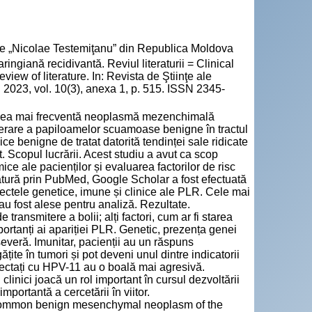
cie „Nicolae Testemiţanu” din Republica Moldova
ngiană recidivantă. Reviul literaturii = Clinical
iew of literature. In: Revista de Ştiinţe ale
2023, vol. 10(3), anexa 1, p. 515. ISSN 2345-
e cea mai frecventă neoplasmă mezenchimală
iferare a papiloamelor scuamoase benigne în tractul
ice benigne de tratat datorită tendinței sale ridicate
. Scopul lucrării. Acest studiu a avut ca scop
ice ale pacienților și evaluarea factorilor de risc
atură prin PubMed, Google Scholar a fost efectuată
spectele genetice, imune și clinice ale PLR. Cele mai
 au fost alese pentru analiză. Rezultate.
ransmitere a bolii; alți factori, cum ar fi starea
portanți ai apariției PLR. Genetic, prezența genei
eră. Imunitar, pacienții au un răspuns
țite în tumori și pot deveni unul dintre indicatorii
 infectați cu HPV-11 au o boală mai agresivă.
i clinici joacă un rol important în cursul dezvoltării
importantă a cercetării în viitor.
t common benign mesenchymal neoplasm of the