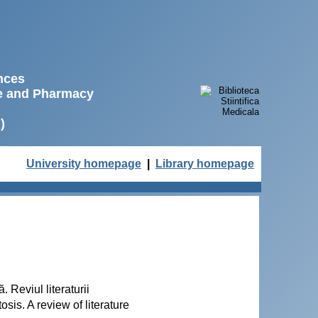
ences
ne and Pharmacy
)
University homepage
|
Library homepage
 Reviul literaturii
sis. A review of literature