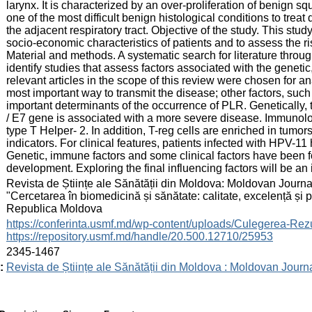
larynx. It is characterized by an over-proliferation of benign sq
one of the most difficult benign histological conditions to trea
the adjacent respiratory tract. Objective of the study. This stud
socio-economic characteristics of patients and to assess the ri
Material and methods. A systematic search for literature thr
identify studies that assess factors associated with the genet
relevant articles in the scope of this review were chosen for an
most important way to transmit the disease; other factors, such
important determinants of the occurrence of PLR. Genetically
/ E7 gene is associated with a more severe disease. Immunolo
type T Helper- 2. In addition, T-reg cells are enriched in tumo
indicators. For clinical features, patients infected with HPV-
Genetic, immune factors and some clinical factors have been f
development. Exploring the final influencing factors will be an i
:
Revista de Științe ale Sănătății din Moldova: Moldovan Journal
"Cercetarea în biomedicină și sănătate: calitate, excelență și
Republica Moldova
:
https://conferinta.usmf.md/wp-content/uploads/Culegerea
https://repository.usmf.md/handle/20.500.12710/25953
:
2345-1467
:
Revista de Științe ale Sănătății din Moldova : Moldovan Journ