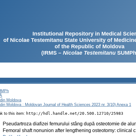
Institutional Repository in Medical Sci
of Nicolae Testemitanu State University of Medici
of the Republic of Moldova
(IRMS –
Nicolae Testemitanu
SUMPh
SUMPh
Ă
i din Moldova
i din Moldova : Moldovan Journal of Health Sciences 2023 nr. 3(10) Anexa 1
ink to this item:
http://hdl.handle.net/20.500.12710/25983
:
Pseudartroza diafizei femurului stâng după osteotomie de alun
:
Femoral shaft nonunion after lengthening osteotomy: clinical 