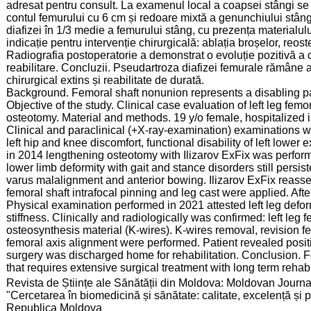
adresat pentru consult. La examenul local a coapsei stângi se 
contul femurului cu 6 cm și redoare mixtă a genunchiului stâng
diafizei în 1/3 medie a femurului stâng, cu prezența materialul
indicație pentru intervenție chirurgicală: ablația broșelor, reos
Radiografia postoperatorie a demonstrat o evoluție pozitivă a c
reabilitare. Concluzii. Pseudartroza diafizei femurale rămâne a
chirurgical extins și reabilitate de durată.
Background. Femoral shaft nonunion represents a disabling p
Objective of the study. Clinical case evaluation of left leg fem
osteotomy. Material and methods. 19 y/o female, hospitalized
Clinical and paraclinical (+X-ray-examination) examinations 
left hip and knee discomfort, functional disability of left lowe
in 2014 lengthening osteotomy with Ilizarov ExFix was perfor
lower limb deformity with gait and stance disorders still persi
varus malalignment and anterior bowing. Ilizarov ExFix reasse
femoral shaft intrafocal pinning and leg cast were applied. Aft
Physical examination performed in 2021 attested left leg deform
stiffness. Clinically and radiologically was confirmed: left le
osteosynthesis material (K-wires). K-wires removal, revision f
femoral axis alignment were performed. Patient revealed posit
surgery was discharged home for rehabilitation. Conclusion. 
that requires extensive surgical treatment with long term rehabil
:
Revista de Științe ale Sănătății din Moldova: Moldovan Journal
"Cercetarea în biomedicină și sănătate: calitate, excelență și
Republica Moldova