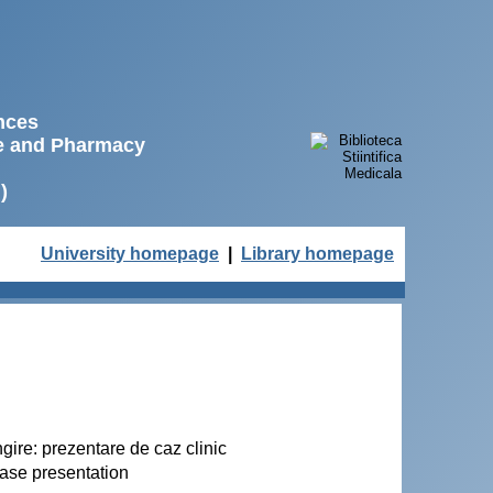
ences
ne and Pharmacy
)
University homepage
|
Library homepage
gire: prezentare de caz clinic
case presentation