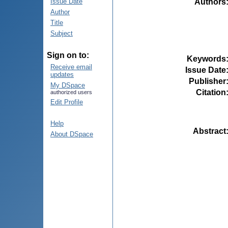
Authors
Issue Date
Author
Title
Subject
Sign on to:
Keywords
Receive email
Issue Date
updates
Publisher
My DSpace
Citation
authorized users
Edit Profile
Help
Abstract
About DSpace