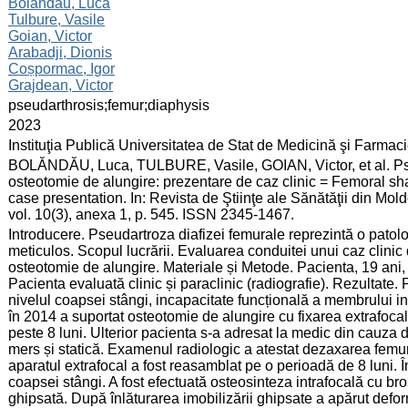
:
Bolăndău, Luca
Tulbure, Vasile
Goian, Victor
Arabadji, Dionis
Coșpormac, Igor
Grajdean, Victor
:
pseudarthrosis;femur;diaphysis
:
2023
:
Instituţia Publică Universitatea de Stat de Medicină şi Farma
:
BOLĂNDĂU, Luca, TULBURE, Vasile, GOIAN, Victor, et al. Pse
osteotomie de alungire: prezentare de caz clinic = Femoral sha
case presentation. In: Revista de Ştiinţe ale Sănătăţii din M
vol. 10(3), anexa 1, p. 545. ISSN 2345-1467.
:
Introducere. Pseudartroza diafizei femurale reprezintă o pato
meticulos. Scopul lucrării. Evaluarea conduitei unui caz clinic
osteotomie de alungire. Materiale și Metode. Pacienta, 19 ani, 
Pacienta evaluată clinic și paraclinic (radiografie). Rezultate.
nivelul coapsei stângi, incapacitate funcțională a membrului infe
în 2014 a suportat osteotomie de alungire cu fixarea extrafocală
peste 8 luni. Ulterior pacienta s-a adresat la medic din cauza 
mers și statică. Examenul radiologic a atestat dezaxarea femuru
aparatul extrafocal a fost reasamblat pe o perioadă de 8 luni. 
coapsei stângi. A fost efectuată osteosinteza intrafocală cu bro
ghipsată. După înlăturarea imobilizării ghipsate a apărut defo