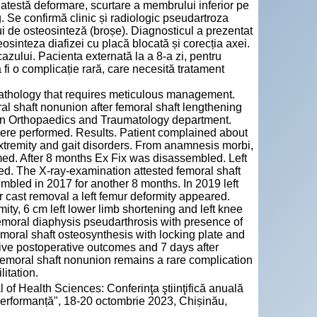
atestă deformare, scurtare a membrului inferior pe
. Se confirmă clinic și radiologic pseudartroza
ui de osteosinteză (broșe). Diagnosticul a prezentat
teosinteza diafizei cu placă blocată și corecția axei.
azului. Pacienta externată la a 8-a zi, pentru
 fi o complicație rară, care necesită tratament
athology that requires meticulous management.
oral shaft nonunion after femoral shaft lengthening
 in Orthopaedics and Traumatology department.
were performed. Results. Patient complained about
r extremity and gait disorders. From anamnesis morbi,
med. After 8 months Ex Fix was disassembled. Left
sted. The X-ray-examination attested femoral shaft
mbled in 2017 for another 8 months. In 2019 left
er cast removal a left femur deformity appeared.
ity, 6 cm left lower limb shortening and left knee
g femoral diaphysis pseudarthrosis with presence of
emoral shaft osteosynthesis with locking plate and
ive postoperative outcomes and 7 days after
Femoral shaft nonunion remains a rare complication
itation.
 of Health Sciences: Conferinţa ştiinţifică anuală
 performanță", 18-20 octombrie 2023, Chișinău,