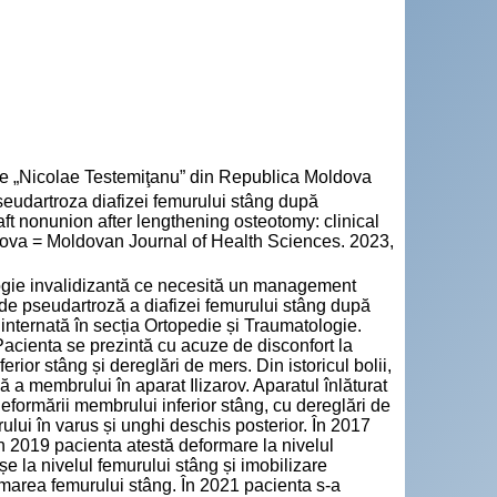
cie „Nicolae Testemiţanu” din Republica Moldova
udartroza diafizei femurului stâng după
ft nonunion after lengthening osteotomy: clinical
oldova = Moldovan Journal of Health Sciences. 2023,
logie invalidizantă ce necesită un management
 de pseudartroză a diafizei femurului stâng după
internată în secția Ortopedie și Traumatologie.
 Pacienta se prezintă cu acuze de disconfort la
rior stâng și dereglări de mers. Din istoricul bolii,
 a membrului în aparat Ilizarov. Aparatul înlăturat
deformării membrului inferior stâng, cu dereglări de
lui în varus și unghi deschis posterior. În 2017
În 2019 pacienta atestă deformare la nivelul
șe la nivelul femurului stâng și imobilizare
rmarea femurului stâng. În 2021 pacienta s-a