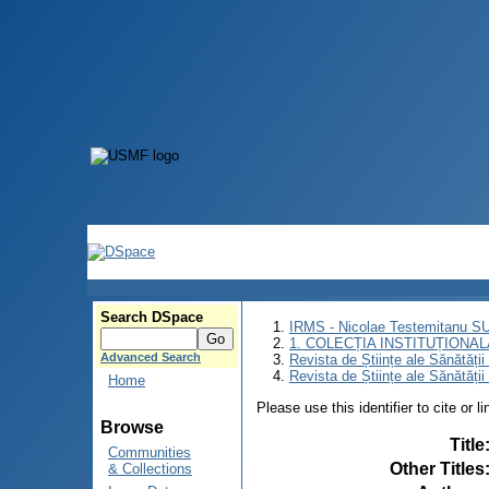
Search DSpace
IRMS - Nicolae Testemitanu 
1. COLECȚIA INSTITUȚIONAL
Advanced Search
Revista de Științe ale Sănătăți
Revista de Științe ale Sănătăți
Home
Please use this identifier to cite or l
Browse
Title
Communities
Other Titles
& Collections