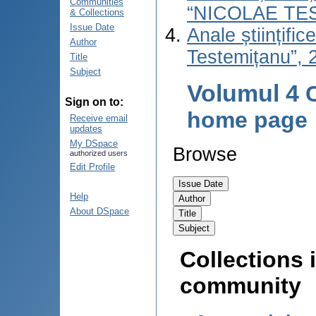
Communities
“NICOLAE TE
& Collections
Issue Date
Anale științifi
Author
Testemițanu”, 2
Title
Subject
Volumul 4
Sign on to:
home page
Receive email
updates
My DSpace
Browse
authorized users
Edit Profile
Help
About DSpace
Collections i
community