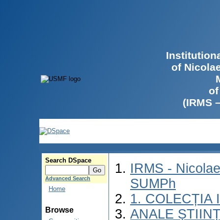
Institutio
of Nicola
of
(IRMS 
Search DSpace
IRMS - Nicolae
Advanced Search
SUMPh
Home
1. COLECȚIA
Browse
ANALE ȘTIIN