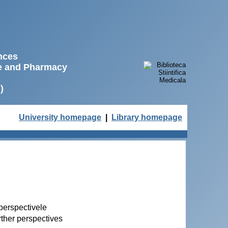
ences
ne and Pharmacy
)
University homepage
|
Library homepage
 perspectivele
rther perspectives