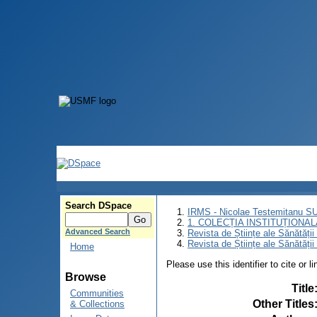
Search DSpace
IRMS - Nicolae Testemitanu 
1. COLECȚIA INSTITUȚIONAL
Advanced Search
Revista de Științe ale Sănătăți
Revista de Științe ale Sănătăți
Home
Please use this identifier to cite or l
Browse
Title
Communities
Other Titles
& Collections