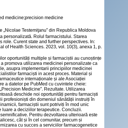
d medicine;precision medicine
cie „Nicolae Testemiţanu” din Republica Moldova
personalizată. Rolul farmacistului. Starea
role. Curent state and further perspectives. In:
l of Health Sciences. 2023, vol. 10(3), anexa 1, p.
r oportunități multiple și farmaciștii au cunoștințe
ntru a promova utilizarea medicinei personalizate ca
le, asupra implementarii principiilor medicinei
alistilor farmaciști in acest proces. Material și
armaceutice internaționale și ale Asociației
are a datelor pe PubMed cu cuvintele cheie:
Precision Medicine”. Rezultate. Utilizarea
ntoasă deschide noi oportunități pentru farmaciști
ii profesioniști din domeniul sănătății instruiți în
namicii, farmaciștii sunt potriviți în mod unic
e luare a deciziilor terapeutice. Concluzii.
 semnificative. Pentru dezvoltarea ulterioară este
licesc, cât și în cel comunitar, precum și
urnizarea cu succes a serviciilor farmacogenetice