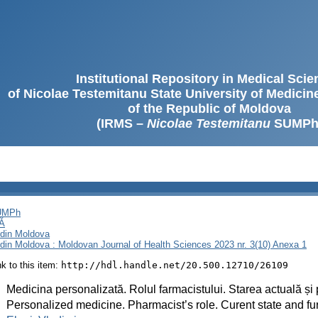
Institutional Repository in Medical Sci
of Nicolae Testemitanu State University of Medici
of the Republic of Moldova
(IRMS –
Nicolae Testemitanu
SUMPh
SUMPh
Ă
i din Moldova
i din Moldova : Moldovan Journal of Health Sciences 2023 nr. 3(10) Anexa 1
ink to this item:
http://hdl.handle.net/20.500.12710/26109
:
Medicina personalizată. Rolul farmacistului. Starea actuală și
:
Personalized medicine. Pharmacist’s role. Curent state and fu