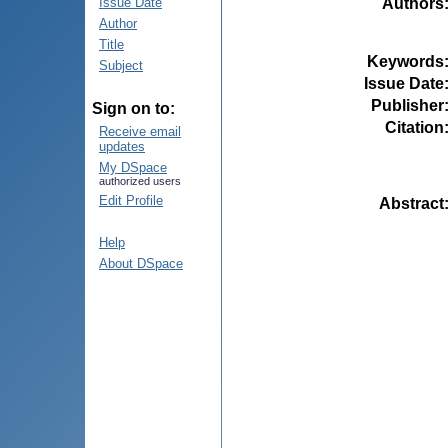
Authors
Issue Date
Author
Title
Keywords
Subject
Issue Date
Publisher
Sign on to:
Citation
Receive email
updates
My DSpace
authorized users
Edit Profile
Abstract
Help
About DSpace