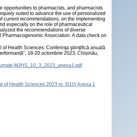
ple opportunities to pharmacists, and pharmacists
niquely suited to advance the use of personalized
s of current recommendations, on the implementing
 and especially on the role of pharmaceutical
analyzed the recommendations of diverse
nal Pharmacogenomic Association. A data check on
 of Health Sciences: Conferinţa ştiinţifică anuală
 performanță", 18-20 octombrie 2023, Chișinău,
-Rezumate-MJHS_10_3_2023_anexa1.pdf
al of Health Sciences 2023 nr. 3(10) Anexa 1