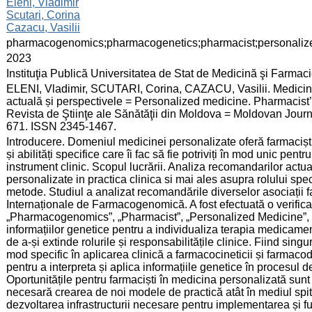
:
Eleni, Vladimir
Scutari, Corina
Cazacu, Vasilii
:
pharmacogenomics;pharmacogenetics;pharmacist;personalize
:
2023
:
Instituţia Publică Universitatea de Stat de Medicină şi Farma
:
ELENI, Vladimir, SCUTARI, Corina, CAZACU, Vasilii. Medicina 
actuală și perspectivele = Personalized medicine. Pharmacist’s 
Revista de Ştiinţe ale Sănătăţii din Moldova = Moldovan Journa
671. ISSN 2345-1467.
:
Introducere. Domeniul medicinei personalizate oferă farmaciștilo
și abilități specifice care îi fac să fie potriviți în mod unic pe
instrument clinic. Scopul lucrării. Analiza recomandarilor actua
personalizate in practica clinica si mai ales asupra rolului speci
metode. Studiul a analizat recomandările diverselor asociații f
Internaționale de Farmacogenomică. A fost efectuată o verific
„Pharmacogenomics”, „Pharmacist”, „Personalized Medicine”, „
informațiilor genetice pentru a individualiza terapia medicame
de a-și extinde rolurile și responsabilitățile clinice. Fiind singur
mod specific în aplicarea clinică a farmacocineticii și farmacodi
pentru a interpreta și aplica informațiile genetice în procesul d
Oportunitățile pentru farmaciști în medicina personalizată sunt
necesară crearea de noi modele de practică atât în mediul spita
dezvoltarea infrastructurii necesare pentru implementarea și f