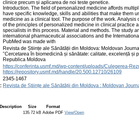
clinice precum și aplicarea de noi teste genetice.
Introduction. The field of personalized medicine affords multi
have specific knowledge, skills and abilities that make them u
medicine as a clinical tool. The purpose of the work. Analysi
of the principles of personalized medicine in clinical practice
specialists in this process. Material and methods. The study 
international pharmaceutical associations and the Internatio
PubMed was made with
:
Revista de Științe ale Sănătății din Moldova: Moldovan Journal
"Cercetarea în biomedicină și sănătate: calitate, excelență și
Republica Moldova
:
https://conferinta.usmf.md/wp-content/uploads/Culegerea
https://repository.usmf.md/handle/20.500.12710/26109
:
2345-1467
:
Revista de Științe ale Sănătății din Moldova : Moldovan Journ
Description
Size
Format
135.72 kB
Adobe PDF
View/Open