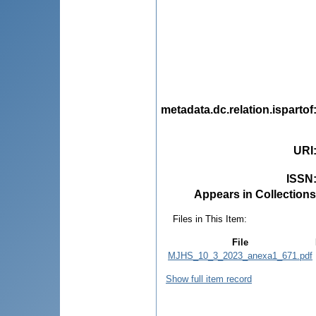
metadata.dc.relation.ispartof
URI
ISSN
Appears in Collections
Files in This Item:
File
MJHS_10_3_2023_anexa1_671.pdf
Show full item record