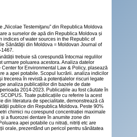
cie „Nicolae Testemiţanu” din Republica Moldova
re a surselor de apă din Republica Moldova și
on indices of water sources in the Republic of
 ale Sănătăţii din Moldova = Moldovan Journal of
5-1467.
ănătății trebuie să corespundă întocmai regulilor
ept urmare poluarea acestora. Analiza datelor
ale Center for Environmental Law & Policy, plasează
e a apei potabile. Scopul lucrării. analiza indicilor
trecerea în revistă a potențialelor riscuri legate
pe analiza publicațiilor din bazele de date
in perioada 2014-2023. Publicațiile au fost căutate în
COPUS. Toate publicațiile cu referire la acest
le din literatura de specialitate, demonstrează că
ătății publice din Republica Moldova. Peste 90%
metri chimici nu corespund concentrației maximale
e și a fluorozei dentare în anumite zone din
oluarea apei potabile cu nitrați, nitriți etc are
ții orale, prezentând un pericol pentru sănătatea