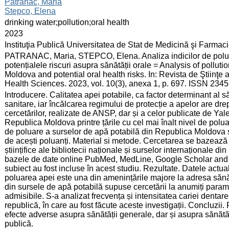
:
Patranac, Maria
Stepco, Elena
:
drinking water;pollution;oral health
:
2023
:
Instituţia Publică Universitatea de Stat de Medicină şi Farma
:
PATRANAC, Maria, STEPCO, Elena. Analiza indicilor de polua
potențialele riscuri asupra sănătății orale = Analysis of polluti
Moldova and potential oral health risks. In: Revista de Ştiinţe
Health Sciences. 2023, vol. 10(3), anexa 1, p. 697. ISSN 234
:
Introducere. Calitatea apei potabile, ca factor determinant al s
sanitare, iar încălcarea regimului de protecție a apelor are dr
cercetărilor, realizate de ANSP, dar și a celor publicate de Y
Republica Moldova printre țările cu cel mai înalt nivel de poluar
de poluare a surselor de apă potabilă din Republica Moldova și 
de acești poluanți. Material si metode. Cercetarea se bazează 
științifice ale bibliotecii naționale și surselor internaționale d
bazele de date online PubMed, MedLine, Google Scholar and S
subiect au fost incluse în acest studiu. Rezultate. Datele actua
poluarea apei este una din amenințările majore la adresa săn
din sursele de apă potabilă supuse cercetării la anumiți para
admisibile. S-a analizat frecvența și intensitatea cariei dentar
republică, în care au fost făcute aceste investigații. Concluzii. P
efecte adverse asupra sănătății generale, dar și asupra sănătă
publică.