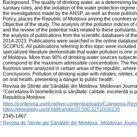
Background. The quality of drinking water, as a determining fac
sanitary rules, and the violation of the water protection regime r
the investigations made by the ANSP, as well as those publis
Policy, places the Republic of Moldova among the countries with
Objective of the study. The analysis of the pollution indices o
and the review of the potential risks related to these pollutan
the analysis of publications from the scientific databases of th
2014-2023. Publications were searched in the online datab
SCOPUS. All publications referring to this topic were included 
specialized literature demonstrate that water pollution is one o
of Moldova. More than 90% of drinking water sources subjecte
correspond to the maximum admissible concentration. The freq
fluorosis were analyzed in certain areas of the republic, where
Conclusions. Pollution of drinking water with nitrates, nitrites,
on oral health, presenting a danger to public health.
:
Revista de Științe ale Sănătății din Moldova: Moldovan Journal
"Cercetarea în biomedicină și sănătate: calitate, excelență și
Republica Moldova
:
https://conferinta.usmf.md/wp-content/uploads/Culegerea
https://repository.usmf.md/handle/20.500.12710/26135
:
2345-1467
:
Revista de Științe ale Sănătății din Moldova : Moldovan Journ