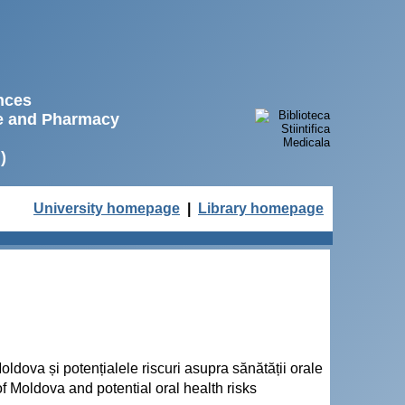
ences
ne and Pharmacy
)
University homepage
|
Library homepage
ldova și potențialele riscuri asupra sănătății orale
of Moldova and potential oral health risks