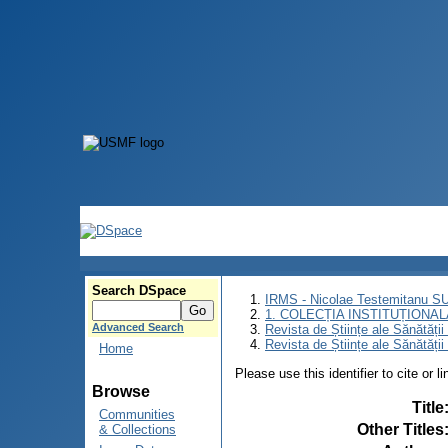
Search DSpace
IRMS - Nicolae Testemitanu 
1. COLECȚIA INSTITUȚIONAL
Advanced Search
Revista de Științe ale Sănătăți
Revista de Științe ale Sănătăți
Home
Please use this identifier to cite or l
Browse
Title
Communities
Other Titles
& Collections