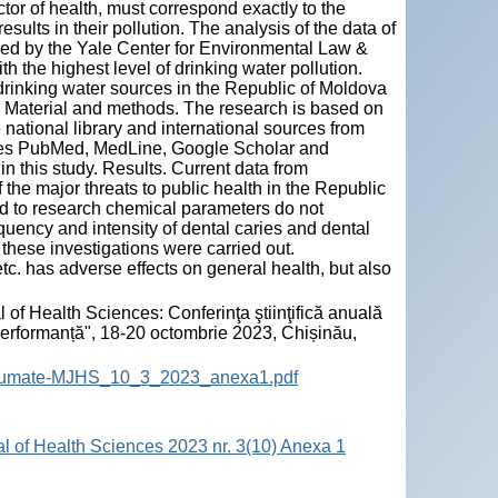
tor of health, must correspond exactly to the
esults in their pollution. The analysis of the data of
hed by the Yale Center for Environmental Law &
 the highest level of drinking water pollution.
f drinking water sources in the Republic of Moldova
ts. Material and methods. The research is based on
e national library and international sources from
ases PubMed, MedLine, Google Scholar and
in this study. Results. Current data from
f the major threats to public health in the Republic
d to research chemical parameters do not
uency and intensity of dental caries and dental
 these investigations were carried out.
 etc. has adverse effects on general health, but also
 of Health Sciences: Conferinţa ştiinţifică anuală
 performanță", 18-20 octombrie 2023, Chișinău,
-Rezumate-MJHS_10_3_2023_anexa1.pdf
al of Health Sciences 2023 nr. 3(10) Anexa 1