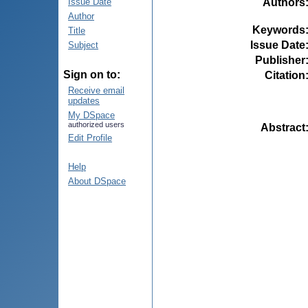
Authors
Issue Date
Author
Keywords
Title
Issue Date
Subject
Publisher
Sign on to:
Citation
Receive email
updates
My DSpace
authorized users
Abstract
Edit Profile
Help
About DSpace