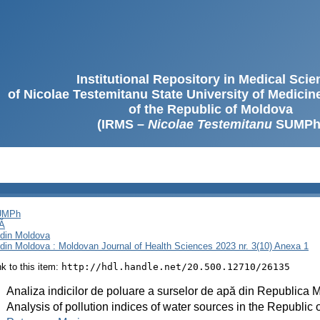
Institutional Repository in Medical Sci
of Nicolae Testemitanu State University of Medici
of the Republic of Moldova
(IRMS –
Nicolae Testemitanu
SUMPh
SUMPh
Ă
i din Moldova
i din Moldova : Moldovan Journal of Health Sciences 2023 nr. 3(10) Anexa 1
ink to this item:
http://hdl.handle.net/20.500.12710/26135
:
Analiza indicilor de poluare a surselor de apă din Republica Mo
:
Analysis of pollution indices of water sources in the Republic 