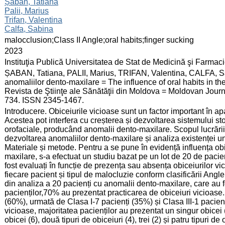
:
Șaban, Tatiana
Palii, Marius
Trifan, Valentina
Calfa, Sabina
:
malocclusion;Class II Angle;oral habits;finger sucking
:
2023
:
Instituţia Publică Universitatea de Stat de Medicină şi Farma
:
ȘABAN, Tatiana, PALII, Marius, TRIFAN, Valentina, CALFA, Sabi
anomaliilor dento-maxilare = The influence of oral habits in t
Revista de Ştiinţe ale Sănătăţii din Moldova = Moldovan Journa
734. ISSN 2345-1467.
:
Introducere. Obiceiurile vicioase sunt un factor important în ap
Acestea pot interfera cu creșterea și dezvoltarea sistemului st
orofaciale, producând anomalii dento-maxilare. Scopul lucrării.
dezvoltarea anomaliilor dento-maxilare și analiza existenței u
Materiale și metode. Pentru a se pune în evidență influența obi
maxilare, s-a efectuat un studiu bazat pe un lot de 20 de pacienț
fost evaluați în funcție de prezența sau absența obiceiurilor vic
fiecare pacient și tipul de malocluzie conform clasificării Angl
din analiza a 20 pacienți cu anomalii dento-maxilare, care au f
pacienților,70% au prezentat practicarea de obiceiuri vicioase. 
(60%), urmată de Clasa I-7 pacienți (35%) și Clasa III-1 pacien
vicioase, majoritatea pacienților au prezentat un singur obicei 
obicei (6), două tipuri de obiceiuri (4), trei (2) și patru tipuri d