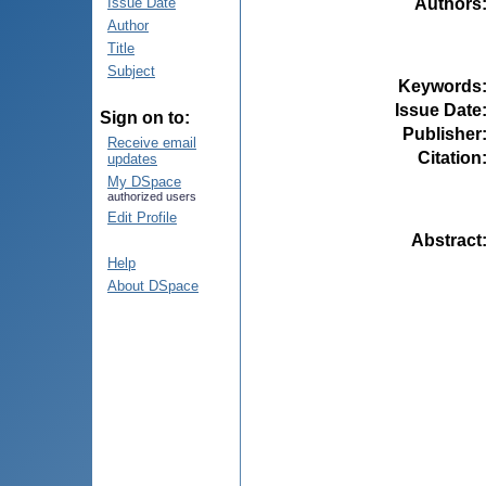
Authors
Issue Date
Author
Title
Subject
Keywords
Issue Date
Sign on to:
Publisher
Receive email
Citation
updates
My DSpace
authorized users
Edit Profile
Abstract
Help
About DSpace