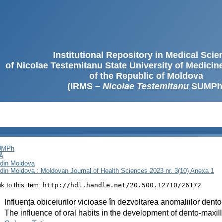
Institutional Repository in Medical Sci
of Nicolae Testemitanu State University of Medici
of the Republic of Moldova
(IRMS –
Nicolae Testemitanu
SUMPh
SUMPh
Ă
i din Moldova
i din Moldova : Moldovan Journal of Health Sciences 2023 nr. 3(10) Anexa 1
ink to this item:
http://hdl.handle.net/20.500.12710/26172
:
Influența obiceiurilor vicioase în dezvoltarea anomaliilor dent
:
The influence of oral habits in the development of dento-maxi