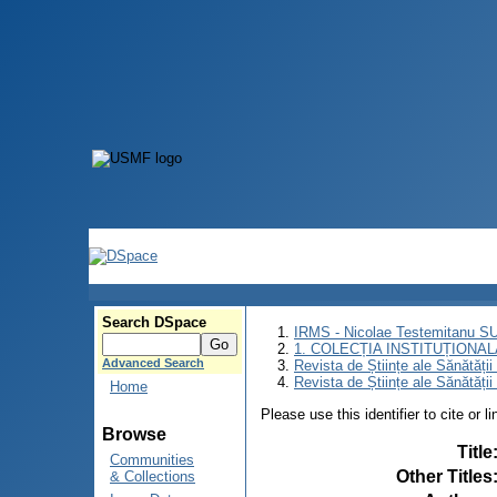
Search DSpace
IRMS - Nicolae Testemitanu 
1. COLECȚIA INSTITUȚIONAL
Advanced Search
Revista de Științe ale Sănătăți
Revista de Științe ale Sănătăți
Home
Please use this identifier to cite or l
Browse
Title
Communities
Other Titles
& Collections