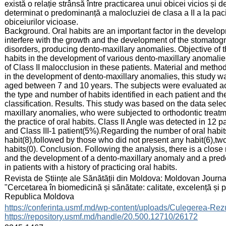
există o relație strânsă între practicarea unui obicei vicios și
determinat o predominanță a malocluziei de clasa a II a la paci
obiceiurilor vicioase.
Background. Oral habits are an important factor in the develo
interfere with the growth and the development of the stomatog
disorders, producing dento-maxillary anomalies. Objective of th
habits in the development of various dento-maxillary anomali
of Class II malocclusion in these patients. Material and methods.
in the development of dento-maxillary anomalies, this study wa
aged between 7 and 10 years. The subjects were evaluated acc
the type and number of habits identified in each patient and t
classification. Results. This study was based on the data selec
maxillary anomalies, who were subjected to orthodontic treatm
the practice of oral habits. Class II Angle was detected in 12 
and Class III-1 patient(5%).Regarding the number of oral habits
habit(8),followed by those who did not present any habit(6),two
habits(0). Conclusion. Following the analysis, there is a close 
and the development of a dento-maxillary anomaly and a pred
in patients with a history of practicing oral habits.
:
Revista de Științe ale Sănătății din Moldova: Moldovan Journal
"Cercetarea în biomedicină și sănătate: calitate, excelență și
Republica Moldova
:
https://conferinta.usmf.md/wp-content/uploads/Culegerea
https://repository.usmf.md/handle/20.500.12710/26172