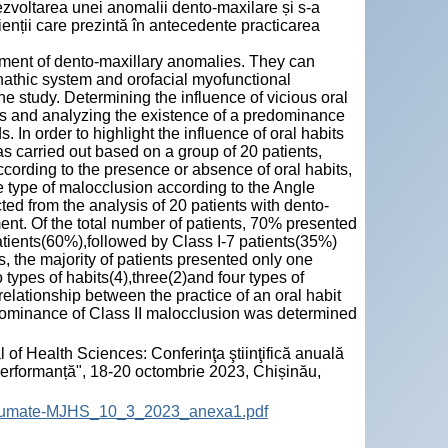
 dezvoltarea unei anomalii dento-maxilare și s-a
enții care prezintă în antecedente practicarea
pment of dento-maxillary anomalies. They can
nathic system and orofacial myofunctional
e study. Determining the influence of vicious oral
es and analyzing the existence of a predominance
 In order to highlight the influence of oral habits
s carried out based on a group of 20 patients,
ording to the presence or absence of oral habits,
he type of malocclusion according to the Angle
ted from the analysis of 20 patients with dento-
ent. Of the total number of patients, 70% presented
patients(60%),followed by Class I-7 patients(35%)
, the majority of patients presented only one
 types of habits(4),three(2)and four types of
relationship between the practice of an oral habit
ominance of Class II malocclusion was determined
 of Health Sciences: Conferinţa ştiinţifică anuală
 performanță", 18-20 octombrie 2023, Chișinău,
-Rezumate-MJHS_10_3_2023_anexa1.pdf