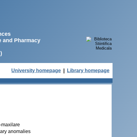
ences
ne and Pharmacy
)
University homepage
|
Library homepage
o-maxilare
llary anomalies