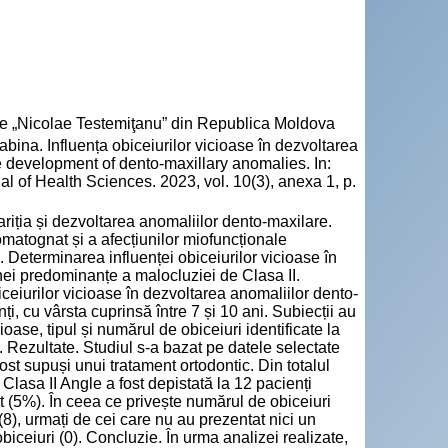
cie „Nicolae Testemiţanu” din Republica Moldova
na. Influența obiceiurilor vicioase în dezvoltarea
he development of dento-maxillary anomalies. In:
l of Health Sciences. 2023, vol. 10(3), anexa 1, p.
ariția și dezvoltarea anomaliilor dento-maxilare.
omatognat și a afecțiunilor miofuncționale
 Determinarea influenței obiceiurilor vicioase în
nei predominanțe a malocluziei de Clasa II.
ceiurilor vicioase în dezvoltarea anomaliilor dento-
i, cu vârsta cuprinsă între 7 și 10 ani. Subiecții au
ioase, tipul și numărul de obiceiuri identificate la
e. Rezultate. Studiul s-a bazat pe datele selectate
ost supuși unui tratament ortodontic. Din totalul
Clasa II Angle a fost depistată la 12 pacienți
t (5%). În ceea ce privește numărul de obiceiuri
(8), urmați de cei care nu au prezentat nici un
e obiceiuri (0). Concluzie. În urma analizei realizate,