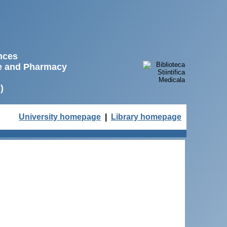
ences
ne and Pharmacy
)
University homepage
|
Library homepage