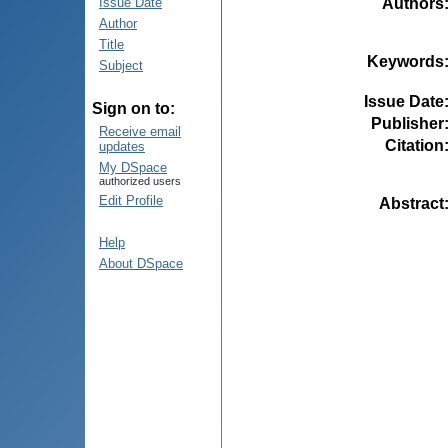
Authors
Issue Date
Author
Title
Keywords
Subject
Issue Date
Sign on to:
Publisher
Receive email
Citation
updates
My DSpace
authorized users
Edit Profile
Abstract
Help
About DSpace