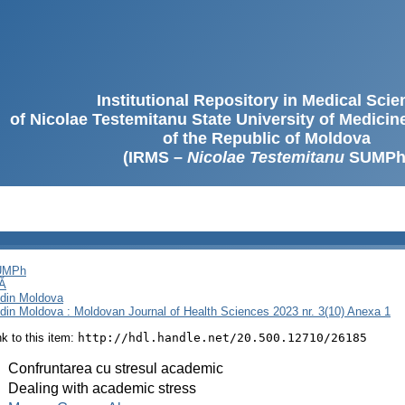
Institutional Repository in Medical Sci
of Nicolae Testemitanu State University of Medici
of the Republic of Moldova
(IRMS –
Nicolae Testemitanu
SUMPh
SUMPh
Ă
i din Moldova
i din Moldova : Moldovan Journal of Health Sciences 2023 nr. 3(10) Anexa 1
ink to this item:
http://hdl.handle.net/20.500.12710/26185
:
Confruntarea cu stresul academic
:
Dealing with academic stress