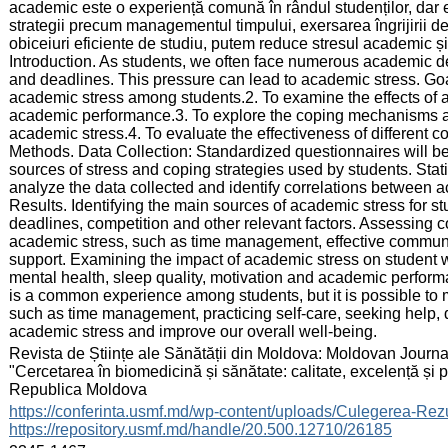
academic este o experiență comună în rândul studenților, dar e
strategii precum managementul timpului, exersarea îngrijirii de
obiceiuri eficiente de studiu, putem reduce stresul academic 
Introduction. As students, we often face numerous academic 
and deadlines. This pressure can lead to academic stress. Goal
academic stress among students.2. To examine the effects of 
academic performance.3. To explore the coping mechanisms an
academic stress.4. To evaluate the effectiveness of differen
Methods. Data Collection: Standardized questionnaires will be
sources of stress and coping strategies used by students. Statis
analyze the data collected and identify correlations between a
Results. Identifying the main sources of academic stress for s
deadlines, competition and other relevant factors. Assessing c
academic stress, such as time management, effective communic
support. Examining the impact of academic stress on student w
mental health, sleep quality, motivation and academic perfor
is a common experience among students, but it is possible to ma
such as time management, practicing self-care, seeking help, 
academic stress and improve our overall well-being.
:
Revista de Științe ale Sănătății din Moldova: Moldovan Journal
"Cercetarea în biomedicină și sănătate: calitate, excelență și
Republica Moldova
:
https://conferinta.usmf.md/wp-content/uploads/Culegerea
https://repository.usmf.md/handle/20.500.12710/26185