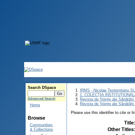
Search DSpace
IRMS - Nicolae Testemitanu 
1. COLECȚIA INSTITUȚIONAL
Advanced Search
Revista de Științe ale Sănătăți
Revista de Științe ale Sănătăți
Home
Please use this identifier to cite or l
Browse
Title
Communities
Other Titles
& Collections