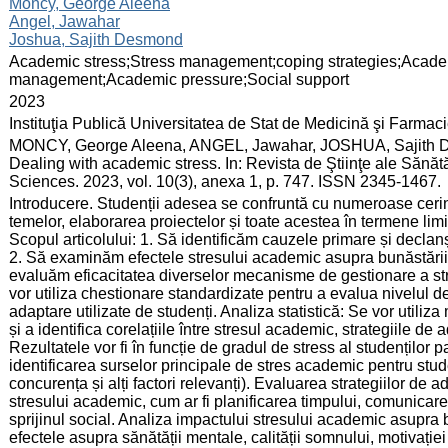
:
Moncy, George Aleena
Angel, Jawahar
Joshua, Sajith Desmond
:
Academic stress;Stress management;coping strategies;Acade
management;Academic pressure;Social support
:
2023
:
Instituţia Publică Universitatea de Stat de Medicină şi Farma
:
MONCY, George Aleena, ANGEL, Jawahar, JOSHUA, Sajith De
Dealing with academic stress. In: Revista de Ştiinţe ale Sănă
Sciences. 2023, vol. 10(3), anexa 1, p. 747. ISSN 2345-1467.
:
Introducere. Studenții adesea se confruntă cu numeroase ceri
temelor, elaborarea proiectelor și toate acestea în termene li
Scopul articolului: 1. Să identificăm cauzele primare și declan
2. Să examinăm efectele stresului academic asupra bunăstării 
evaluăm eficacitatea diverselor mecanisme de gestionare a st
vor utiliza chestionare standardizate pentru a evalua nivelul de
adaptare utilizate de studenți. Analiza statistică: Se vor utiliz
și a identifica corelațiile între stresul academic, strategiile de
Rezultatele vor fi în funcție de gradul de stress al studenților p
identificarea surselor principale de stres academic pentru stud
concurența și alți factori relevanți). Evaluarea strategiilor de a
stresului academic, cum ar fi planificarea timpului, comunicarea 
sprijinul social. Analiza impactului stresului academic asupra b
efectele asupra sănătății mentale, calității somnului, motivație