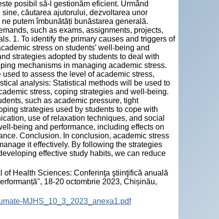
ste posibil să-l gestionăm eficient. Urmând
 sine, căutarea ajutorului, dezvoltarea unor
și ne putem îmbunătăți bunăstarea generală.
demands, such as exams, assignments, projects,
s. 1. To identify the primary causes and triggers of
academic stress on students’ well-being and
d strategies adopted by students to deal with
t coping mechanisms in managing academic stress.
 used to assess the level of academic stress,
tical analysis: Statistical methods will be used to
cademic stress, coping strategies and well-being.
tudents, such as academic pressure, tight
oping strategies used by students to cope with
ation, use of relaxation techniques, and social
ell-being and performance, including effects on
mance. Conclusion. In conclusion, academic stress
nage it effectively. By following the strategies
developing effective study habits, we can reduce
 of Health Sciences: Conferinţa ştiinţifică anuală
 performanță", 18-20 octombrie 2023, Chișinău,
-Rezumate-MJHS_10_3_2023_anexa1.pdf