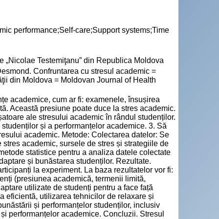
mic performance;Self-care;Support systems;Time
cie „Nicolae Testemiţanu” din Republica Moldova
smond. Confruntarea cu stresul academic =
tăţii din Moldova = Moldovan Journal of Health
nțe academice, cum ar fi: examenele, însușirea
mită. Această presiune poate duce la stres academic.
șatoare ale stresului academic în rândul studenților.
studenților și a performanțelor academice. 3. Să
resului academic. Metode: Colectarea datelor: Se
 stres academic, sursele de stres și strategiile de
a metode statistice pentru a analiza datele colectate
 adaptare și bunăstarea studenților. Rezultate.
articipanți la experiment. La baza rezultatelor vor fi:
enți (presiunea academică, termenii limită,
daptare utilizate de studenți pentru a face față
eficientă, utilizarea tehnicilor de relaxare și
unăstării și performanțelor studenților, inclusiv
i și performanțelor academice. Concluzii. Stresul