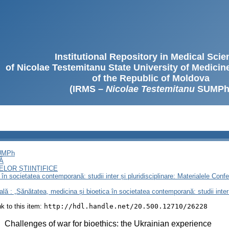
Institutional Repository in Medical Sci
of Nicolae Testemitanu State University of Medici
of the Republic of Moldova
(IRMS –
Nicolae Testemitanu
SUMPh
SUMPh
Ă
LOR ȘTIINȚIFICE
n societatea contemporană: studii inter și pluridisciplinare: Materialele Conferi
nală : „Sănătatea, medicina și bioetica în societatea contemporană: studii inter 
ink to this item:
http://hdl.handle.net/20.500.12710/26228
:
Challenges of war for bioethics: the Ukrainian experience