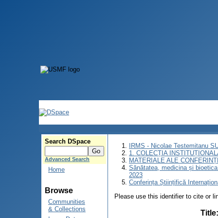
Search DSpace
IRMS - Nicolae Testemitanu 
1. COLECȚIA INSTITUȚIONAL
Advanced Search
MATERIALE ALE CONFERINȚE
Sănătatea, medicina și bioetica î
Home
2023
Conferința Științifică Internațio
Browse
Please use this identifier to cite or l
Communities
& Collections
Title