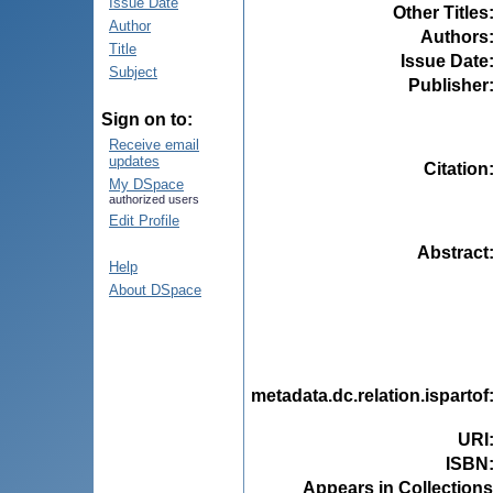
Issue Date
Other Titles
Author
Authors
Title
Issue Date
Subject
Publisher
Sign on to:
Receive email
updates
Citation
My DSpace
authorized users
Edit Profile
Abstract
Help
About DSpace
metadata.dc.relation.ispartof
URI
ISBN
Appears in Collections