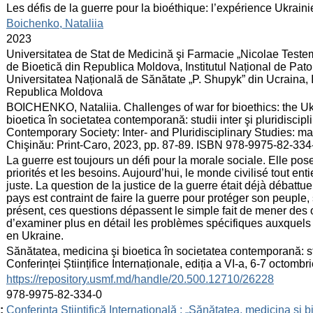
:
Les défis de la guerre pour la bioéthique: l’expérience Ukrain
:
Boichenko, Nataliia
:
2023
:
Universitatea de Stat de Medicină şi Farmacie „Nicolae Teste
de Bioetică din Republica Moldova, Institutul Național de Pat
Universitatea Națională de Sănătate „P. Shupyk” din Ucraina, I
Republica Moldova
:
BOICHENKO, Nataliia. Challenges of war for bioethics: the Uk
bioetica în societatea contemporană: studii inter şi pluridiscip
Contemporary Society: Inter- and Pluridisciplinary Studies: mate
Chişinău: Print-Caro, 2023, pp. 87-89. ISBN 978-9975-82-334
:
La guerre est toujours un défi pour la morale sociale. Elle pos
priorités et les besoins. Aujourd’hui, le monde civilisé tout ent
juste. La question de la justice de la guerre était déjà débatt
pays est contraint de faire la guerre pour protéger son peuple, 
présent, ces questions dépassent le simple fait de mener des o
d’examiner plus en détail les problèmes spécifiques auxquels 
en Ukraine.
:
Sănătatea, medicina şi bioetica în societatea contemporană: stud
Conferinței Științifice Internaționale, ediția a VI-a, 6-7 octomb
:
https://repository.usmf.md/handle/20.500.12710/26228
:
978-9975-82-334-0
:
Conferința Științifică Internațională : „Sănătatea, medicina și b