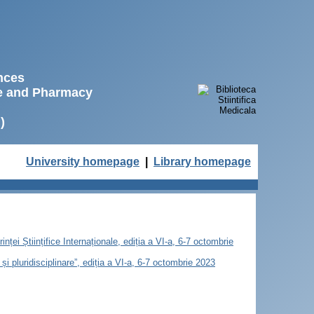
ences
ne and Pharmacy
)
University homepage
|
Library homepage
nței Științifice Internaționale, ediția a VI-a, 6-7 octombrie
și pluridisciplinare”, ediția a VI-a, 6-7 octombrie 2023