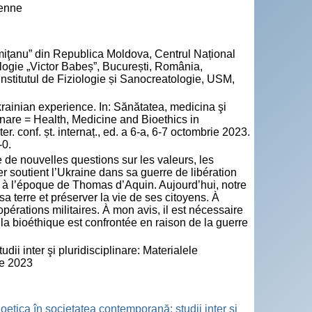
ienne
miţanu” din Republica Moldova, Centrul Național
ologie „Victor Babeș”, București, România,
nstitutul de Fiziologie și Sanocreatologie, USM,
rainian experience. In: Sănătatea, medicina şi
linare = Health, Medicine and Bioethics in
r. conf. șt. internaț., ed. a 6-a, 6-7 octombrie 2023.
-0.
e de nouvelles questions sur les valeurs, les
ier soutient l’Ukraine dans sa guerre de libération
ue à l’époque de Thomas d’Aquin. Aujourd’hui, notre
sa terre et préserver la vie de ses citoyens. À
pérations militaires. À mon avis, il est nécessaire
la bioéthique est confrontée en raison de la guerre
ii inter şi pluridisciplinare: Materialele
rie 2023
ioetica în societatea contemporană: studii inter și