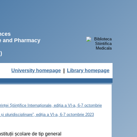
ences
ne and Pharmacy
)
University homepage
|
Library homepage
nței Științifice Internaționale, ediția a VI-a, 6-7 octombrie
și pluridisciplinare”, ediția a VI-a, 6-7 octombrie 2023
nstituții școlare de tip general