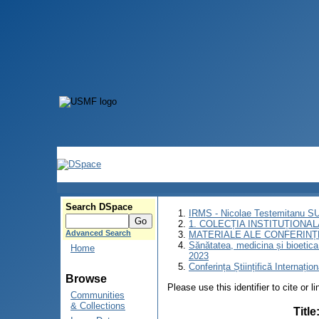
Search DSpace
IRMS - Nicolae Testemitanu 
1. COLECȚIA INSTITUȚIONAL
Advanced Search
MATERIALE ALE CONFERINȚE
Sănătatea, medicina și bioetica î
Home
2023
Conferința Științifică Internațio
Browse
Please use this identifier to cite or l
Communities
& Collections
Title