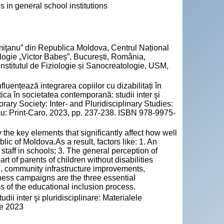
es in general school institutions
miţanu” din Republica Moldova, Centrul Național
ologie „Victor Babeș”, București, România,
nstitutul de Fiziologie și Sanocreatologie, USM,
ențează integrarea copiilor cu dizabilitați în
etica în societatea contemporană: studii inter şi
ary Society: Inter- and Pluridisciplinary Studies:
inău: Print-Caro, 2023, pp. 237-238. ISBN 978-9975-
 the key elements that significantly affect how well
lic of Moldova.As a result, factors like: 1. An
f staff in schools; 3. The general perception of
rt of parents of children without disabilities
n, community infrastructure improvements,
ess campaigns are the three essential
s of the educational inclusion process.
ii inter şi pluridisciplinare: Materialele
rie 2023