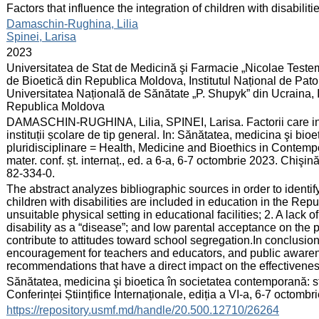
:
Factors that influence the integration of children with disabiliti
:
Damaschin-Rughina, Lilia
Spinei, Larisa
:
2023
:
Universitatea de Stat de Medicină şi Farmacie „Nicolae Teste
de Bioetică din Republica Moldova, Institutul Național de Pat
Universitatea Națională de Sănătate „P. Shupyk” din Ucraina, I
Republica Moldova
:
DAMASCHIN-RUGHINA, Lilia, SPINEI, Larisa. Factorii care influ
instituții școlare de tip general. In: Sănătatea, medicina şi bio
pluridisciplinare = Health, Medicine and Bioethics in Contempor
mater. conf. șt. internaț., ed. a 6-a, 6-7 octombrie 2023. Chiş
82-334-0.
:
The abstract analyzes bibliographic sources in order to identify
children with disabilities are included in education in the Repub
unsuitable physical setting in educational facilities; 2. A lack o
disability as a “disease”; and low parental acceptance on the pa
contribute to attitudes toward school segregation.In conclusio
encouragement for teachers and educators, and public awaren
recommendations that have a direct impact on the effectivenes
:
Sănătatea, medicina şi bioetica în societatea contemporană: stud
Conferinței Științifice Internaționale, ediția a VI-a, 6-7 octomb
:
https://repository.usmf.md/handle/20.500.12710/26264