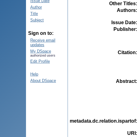
Issue Date
Other Titles
Author
Authors
Title
Subject
Issue Date
Publisher
Sign on to:
Receive email
updates
My DSpace
Citation
authorized users
Edit Profile
Help
About DSpace
Abstract
metadata.dc.relation.ispartof
URI