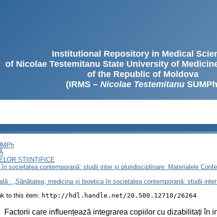
Institutional Repository in Medical Sci
of Nicolae Testemitanu State University of Medici
of the Republic of Moldova
(IRMS –
Nicolae Testemitanu
SUMPh
SUMPh
Ă
LOR ȘTIINȚIFICE
n societatea contemporană: studii inter și pluridisciplinare: Materialele Conferi
nală : „Sănătatea, medicina și bioetica în societatea contemporană: studii inter 
ink to this item:
http://hdl.handle.net/20.500.12710/26264
:
Factorii care influențează integrarea copiilor cu dizabilitați în i