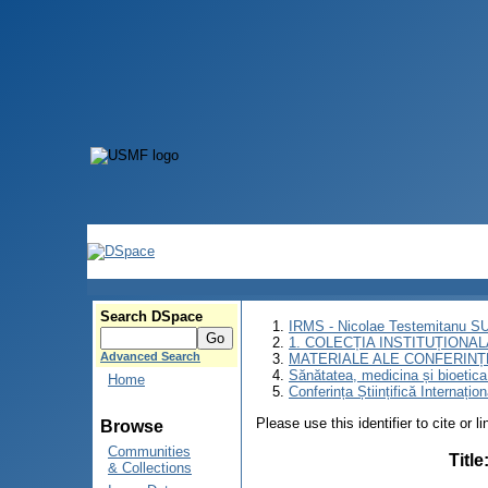
Search DSpace
IRMS - Nicolae Testemitanu 
1. COLECȚIA INSTITUȚIONAL
Advanced Search
MATERIALE ALE CONFERINȚE
Sănătatea, medicina și bioetica î
Home
Conferința Științifică Internațio
Please use this identifier to cite or l
Browse
Communities
Title
& Collections