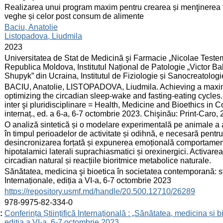
:
Realizarea unui program maxim pentru crearea și menţinerea f
veghe și celor post consum de alimente
:
Baciu, Anatolie
Listopadova, Liudmila
:
2023
:
Universitatea de Stat de Medicină şi Farmacie „Nicolae Teste
Republica Moldova, Institutul Național de Patologie „Victor B
Shupyk” din Ucraina, Institutul de Fiziologie și Sanocreatol
:
BACIU, Anatolie, LISTOPADOVA, Liudmila. Achieving a maxim
optimizing the circadian sleep-wake and fasting-eating cycles.
inter şi pluridisciplinare = Health, Medicine and Bioethics in C
internaț., ed. a 6-a, 6-7 octombrie 2023. Chişinău: Print-Car
:
O analiză sintetică și o modelare experimentală pe animale a ac
în timpul perioadelor de activitate și odihnă, e necesară pentr
desincronizarea forțată și expunerea emoțională comportamental
hipotalamici laterali suprachiasmatici și orexinergici. Activarea
circadian natural și reacțiile bioritmice metabolice naturale.
:
Sănătatea, medicina şi bioetica în societatea contemporană: studi
Internaționale, ediția a VI-a, 6-7 octombrie 2023
:
https://repository.usmf.md/handle/20.500.12710/26289
:
978-9975-82-334-0
:
Conferința Științifică Internațională : „Sănătatea, medicina și b
ediția a VI-a, 6-7 octombrie 2023