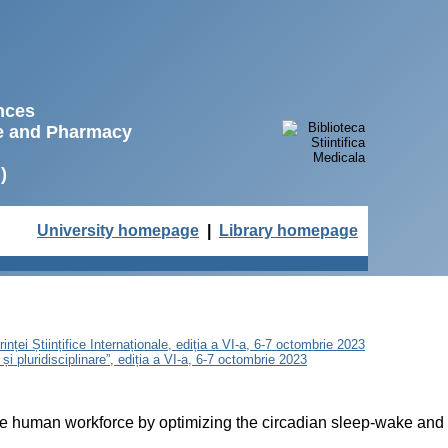
ences
ne and Pharmacy
)
University homepage
|
Library homepage
nței Științifice Internaționale, ediția a VI-a, 6-7 octombrie 2023
și pluridisciplinare”, ediția a VI-a, 6-7 octombrie 2023
e human workforce by optimizing the circadian sleep-wake and 