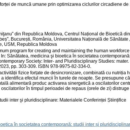
orței de muncă umane prin optimizarea ciclurilor circadiene de
miţanu” din Republica Moldova, Centrul Național de Bioetică din
abeș”, București, România, Universitatea Națională de Sănătate 
ogie, USM, Republica Moldova
um program for creating and maintaining the human workforce
 In: Sănătatea, medicina şi bioetica în societatea contemporană:
ontemporary Society: Inter- and Pluridisciplinary Studies: mater. c
o, 2023, pp. 303-309. ISBN 978-9975-82-334-0.
tivității fizice forțate de desincronizare, combinată cu nutriția
u a identifica efectul muncii în turele de noapte. Se presupune că
ă alimentară produc activarea sinergetică a oscilatorilor centr
 oscilatorilor în timpul perioadei de repaus (orele de zi) distruge 
i inter şi pluridisciplinare: Materialele Conferinței Științifice
ioetica în societatea contemporană: studii inter și pluridisciplinar