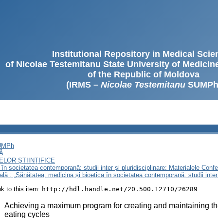
Institutional Repository in Medical Sci
of Nicolae Testemitanu State University of Medici
of the Republic of Moldova
(IRMS –
Nicolae Testemitanu
SUMPh
SUMPh
Ă
LOR ȘTIINȚIFICE
n societatea contemporană: studii inter și pluridisciplinare: Materialele Conferi
nală : „Sănătatea, medicina și bioetica în societatea contemporană: studii inter 
ink to this item:
http://hdl.handle.net/20.500.12710/26289
:
Achieving a maximum program for creating and maintaining th
eating cycles