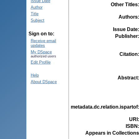
Issue Date
Other Titles
Author
Title
Authors
Subject
Issue Date
Sign on to:
Publisher
Receive email
updates
My DSpace
Citation
authorized users
Edit Profile
Help
Abstract
About DSpace
metadata.dc.relation.ispartof
URI
ISBN
Appears in Collections