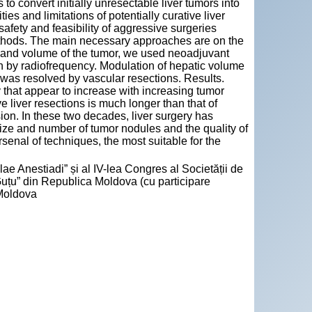
 to convert initially unresectable liver tumors into
ties and limitations of potentially curative liver
 safety and feasibility of aggressive surgeries
ethods. The main necessary approaches are on the
er and volume of the tumor, we used neoadjuvant
n by radiofrequency. Modulation of hepatic volume
 was resolved by vascular resections. Results.
y that appear to increase with increasing tumor
ve liver resections is much longer than that of
on. In these two decades, liver surgery has
size and number of tumor nodules and the quality of
senal of techniques, the most suitable for the
ae Anestiadi” și al IV-lea Congres al Societății de
Guțu” din Republica Moldova (cu participare
 Moldova