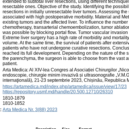
extended to subtotal liver resections, using different techniques
resectable ones. Objective of the study. Identifying the possibili
resections in initially unresectable liver tumors. Assessing the
associated with high postoperative morbidity. Material and M
existing tumors and the affected liver. To influence the numb
chemotherapy, transarterial chemoembolization, tumor ablatio
was possible by blocking portal flow. Tumor vascular invasion
Extreme liver surgery has a high rate of morbidity and mortalit
volume. At the same time, the survival of patients after extensi
patients who have not undergone curative resections. Conclusi
reached its full development. Depending on the nature of the 
the parenchyma, the surgeon is able to choose from the vast ar
patient.
:
Arta Medica: Al XIV-lea Congres al Asociației Chirurgilor „Nicol
endoscopie, chirurgie minim invazivă și ultrasonografie „V.M.
internaţională), 21-23 septembrie 2023, Chișinău, Republica
:
https://artamedica.md/index.php/artamedica/issue/view/17/23
https://repository.usmf.md/handle/20.500.12710/26310
:
1810-1879
1810-1852
:
Arta Medica Nr. 3(88) 2023