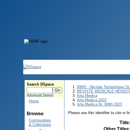
Search DSpace
IRMS - Nicolae Testemitanu 
REVISTE MEDICALE NEINST
Advanced Search
Arta Medica
Arta Medica 2023
Home
Arta Medica Nr. 3(88) 2023
Please use this identifier to cite or l
Browse
Communities
Title
& Collections
Other Titles