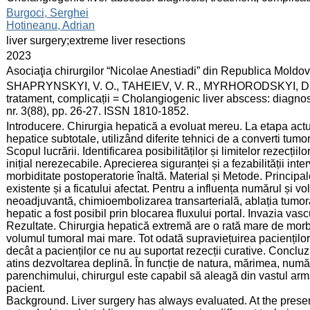
:
Burgoci, Serghei
Hotineanu, Adrian
:
liver surgery;extreme liver resections
:
2023
:
Asociaţia chirurgilor “Nicolae Anestiadi” din Republica Moldo
:
SHAPRYNSKYI, V. O., TAHEIEV, V. R., MYRHORODSKYI, D. V.
tratament, complicații = Cholangiogenic liver abscess: diagnos
nr. 3(88), pp. 26-27. ISSN 1810-1852.
:
Introducere. Chirurgia hepatică a evoluat mereu. La etapa actual
hepatice subtotale, utilizând diferite tehnici de a converti tumo
Scopul lucrării. Identificarea posibilităților și limitelor rezecții
inițial nerezecabile. Aprecierea siguranței și a fezabilității int
morbiditate postoperatorie înaltă. Material și Metode. Principa
existente și a ficatului afectat. Pentru a influența numărul și v
neoadjuvantă, chimioembolizarea transarterială, ablația tumor
hepatic a fost posibil prin blocarea fluxului portal. Invazia vas
Rezultate. Chirurgia hepatică extremă are o rată mare de morbi
volumul tumoral mai mare. Tot odată supraviețuirea pacienților
decât a pacienților ce nu au suportat rezecții curative. Concluz
atins dezvoltarea deplină. În funcție de natura, mărimea, număr
parenchimului, chirurgul este capabil să aleagă din vastul arm
pacient.
Background. Liver surgery has always evaluated. At the present