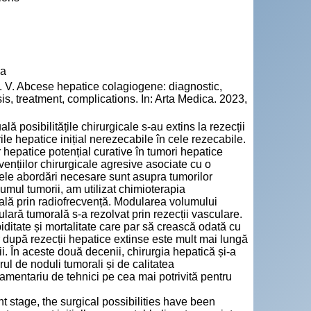
va
 Abcese hepatice colagiogene: diagnostic,
is, treatment, complications. In: Arta Medica. 2023,
ă posibilitățile chirurgicale s-au extins la rezecții
rile hepatice inițial nerezecabile în cele rezecabile.
lor hepatice potențial curative în tumori hepatice
ervențiilor chirurgicale agresive asociate cu o
lele abordări necesare sunt asupra tumorilor
olumul tumorii, am utilizat chimioterapia
ală prin radiofrecvență. Modularea volumului
culară tumorală s-a rezolvat prin rezecții vasculare.
ditate și mortalitate care par să crească odată cu
 după rezecții hepatice extinse este mult mai lungă
ii. În aceste două decenii, chirurgia hepatică și-a
ul de noduli tumorali și de calitatea
amentariu de tehnici pe cea mai potrivită pentru
 stage, the surgical possibilities have been