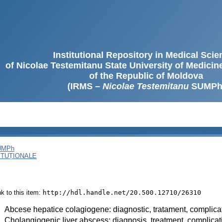
Institutional Repository in Medical Sci
of Nicolae Testemitanu State University of Medici
of the Republic of Moldova
(IRMS –
Nicolae Testemitanu
SUMPh
SUMPh
ITUȚIONALE
ink to this item:
http://hdl.handle.net/20.500.12710/26310
:
Abcese hepatice colagiogene: diagnostic, tratament, complicaț
:
Cholangiogenic liver abscess: diagnosis, treatment, complicat