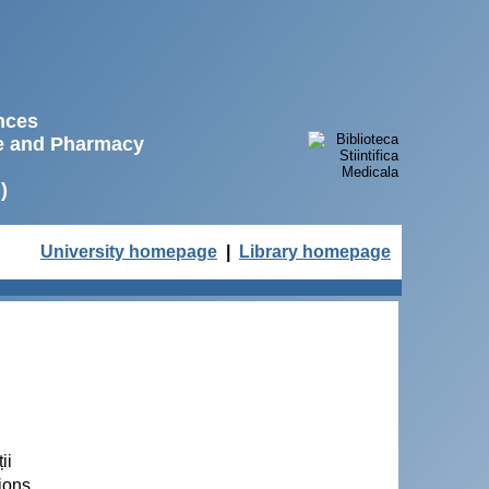
ences
ne and Pharmacy
)
University homepage
|
Library homepage
ii
ions