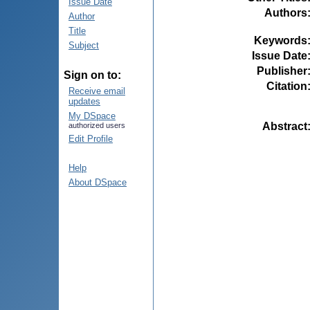
Issue Date
Authors
Author
Title
Keywords
Subject
Issue Date
Publisher
Sign on to:
Citation
Receive email
updates
My DSpace
Abstract
authorized users
Edit Profile
Help
About DSpace