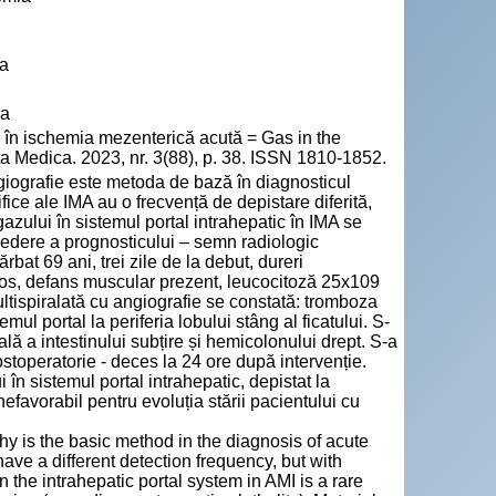
ia
va
c în ischemia mezenterică acută = Gas in the
rta Medica. 2023, nr. 3(88), p. 38. ISSN 1810-1852.
giografie este metoda de bază în diagnosticul
ce ale IMA au o frecvență de depistare diferită,
zului în sistemul portal intrahepatic în IMA se
 vedere a prognosticului – semn radiologic
ărbat 69 ani, trei zile de la debut, dureri
os, defans muscular prezent, leucocitoză 25x109
ltispiralată cu angiografie se constată: tromboza
ul portal la periferia lobului stâng al ficatului. S-
ală a intestinului subțire și hemicolonului drept. S-a
ostoperatorie - deces la 24 ore după intervenție.
 în sistemul portal intrahepatic, depistat la
favorabil pentru evoluția stării pacientului cu
y is the basic method in the diagnosis of acute
ave a different detection frequency, but with
 the intrahepatic portal system in AMI is a rare