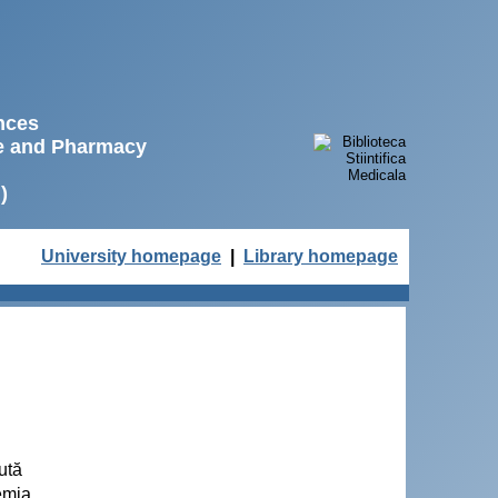
ences
ne and Pharmacy
)
University homepage
|
Library homepage
ută
emia