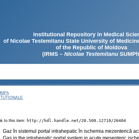
Institutional Repository in Medical Sci
of Nicolae Testemitanu State University of Medici
of the Republic of Moldova
(IRMS –
Nicolae Testemitanu
SUMPh
SUMPh
ITUȚIONALE
ink to this item:
http://hdl.handle.net/20.500.12710/26404
:
Gaz în sistemul portal intrahepatic în ischemia mezenterică ac
:
Gas in the intrahepatic portal system in acute mesenteric isch