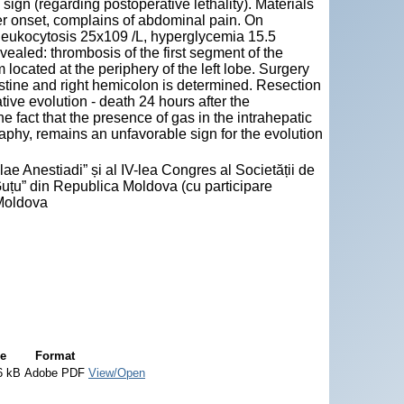
sign (regarding postoperative lethality). Materials
er onset, complains of abdominal pain. On
 leukocytosis 25x109 /L, hyperglycemia 15.5
aled: thrombosis of the first segment of the
 located at the periphery of the left lobe. Surgery
estine and right hemicolon is determined. Resection
ive evolution - death 24 hours after the
e fact that the presence of gas in the intrahepatic
phy, remains an unfavorable sign for the evolution
ae Anestiadi” și al IV-lea Congres al Societății de
Guțu” din Republica Moldova (cu participare
 Moldova
ze
Format
6 kB
Adobe PDF
View/Open