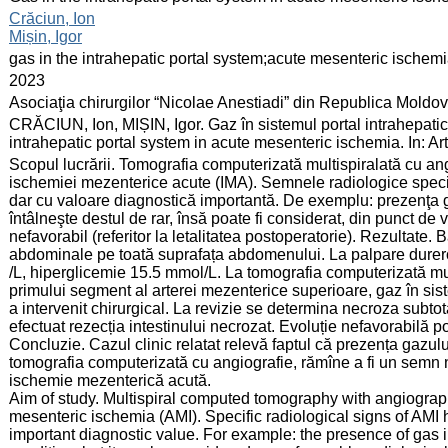
:
Crăciun, Ion
Mișin, Igor
:
gas in the intrahepatic portal system;acute mesenteric ischem
:
2023
:
Asociaţia chirurgilor “Nicolae Anestiadi” din Republica Moldo
:
CRĂCIUN, Ion, MIȘIN, Igor. Gaz în sistemul portal intrahepati
intrahepatic portal system in acute mesenteric ischemia. In: A
:
Scopul lucrării. Tomografia computerizată multispiralată cu an
ischemiei mezenterice acute (IMA). Semnele radiologice specifi
dar cu valoare diagnostică importantă. De exemplu: prezenţa ga
întâlneşte destul de rar, însă poate fi considerat, din punct de
nefavorabil (referitor la letalitatea postoperatorie). Rezultate. B
abdominale pe toată suprafața abdomenului. La palpare durer
/L, hiperglicemie 15.5 mmol/L. La tomografia computerizată mu
primului segment al arterei mezenterice superioare, gaz în sistem
a intervenit chirurgical. La revizie se determina necroza subtot
efectuat rezecția intestinului necrozat. Evoluție nefavorabilă p
Concluzie. Cazul clinic relatat relevă faptul că prezența gazului
tomografia computerizată cu angiografie, rămîne a fi un semn ne
ischemie mezenterică acută.
Aim of study. Multispiral computed tomography with angiograph
mesenteric ischemia (AMI). Specific radiological signs of AMI h
important diagnostic value. For example: the presence of gas in