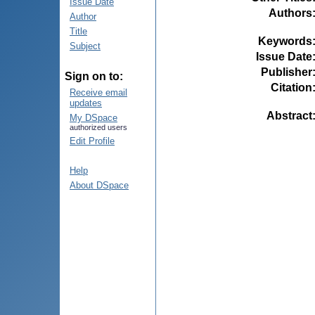
Issue Date
Authors
Author
Title
Keywords
Subject
Issue Date
Publisher
Sign on to:
Citation
Receive email
updates
Abstract
My DSpace
authorized users
Edit Profile
Help
About DSpace