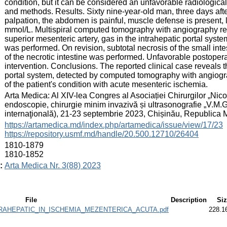
condition, but it can be considered an unfavorable radiological 
and methods. Results. Sixty nine-year-old man, three days aft
palpation, the abdomen is painful, muscle defense is present,
mmol/L. Multispiral computed tomography with angiography reve
superior mesenteric artery, gas in the intrahepatic portal system
was performed. On revision, subtotal necrosis of the small int
of the necrotic intestine was performed. Unfavorable postoperat
intervention. Conclusions. The reported clinical case reveals th
portal system, detected by computed tomography with angiogra
of the patient's condition with acute mesenteric ischemia.
:
Arta Medica: Al XIV-lea Congres al Asociației Chirurgilor „Nicol
endoscopie, chirurgie minim invazivă și ultrasonografie „V.M.
internaţională), 21-23 septembrie 2023, Chișinău, Republica
:
https://artamedica.md/index.php/artamedica/issue/view/17/23
https://repository.usmf.md/handle/20.500.12710/26404
:
1810-1879
1810-1852
:
Arta Medica Nr. 3(88) 2023
File
Description
Si
RAHEPATIC_IN_ISCHEMIA_MEZENTERICA_ACUTA.pdf
228.1