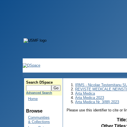
Search DSpace
IRMS - Nicolae Testemitanu 
REVISTE MEDICALE NEINST
Advanced Search
Arta Medica
Arta Medica 2023
Home
Arta Medica Nr. 3(88) 2023
Please use this identifier to cite or l
Browse
Communities
Title
& Collections
Other Titles