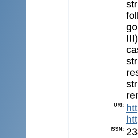
st
fo
go
II
ca
st
re
st
re
URI
:
ht
ht
ISSN
:
23