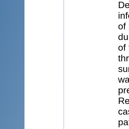
De
in
of
du
of
th
su
wa
pr
Re
ca
pa