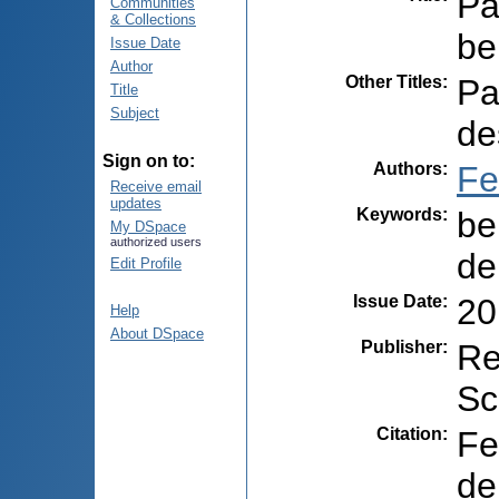
Pa
Communities
& Collections
be
Issue Date
Author
Other Titles
:
Pa
Title
Subject
de
Sign on to:
Authors
:
Fe
Receive email
updates
Keywords
:
be
My DSpace
authorized users
de
Edit Profile
Issue Date
:
20
Help
About DSpace
Publisher
:
Re
Sc
Citation
:
Fe
de