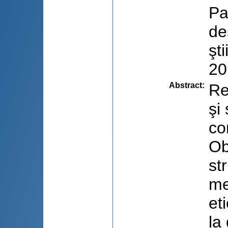
Pa
de
şt
20
Abstract
:
Re
şi
co
Ob
st
me
et
la