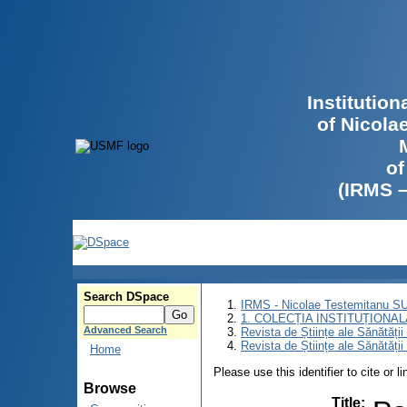
Institutio
of Nicola
of
(IRMS 
Search DSpace
IRMS - Nicolae Testemitanu 
1. COLECȚIA INSTITUȚIONAL
Advanced Search
Revista de Științe ale Sănătăți
Revista de Științe ale Sănătăți
Home
Please use this identifier to cite or l
Browse
Title
: