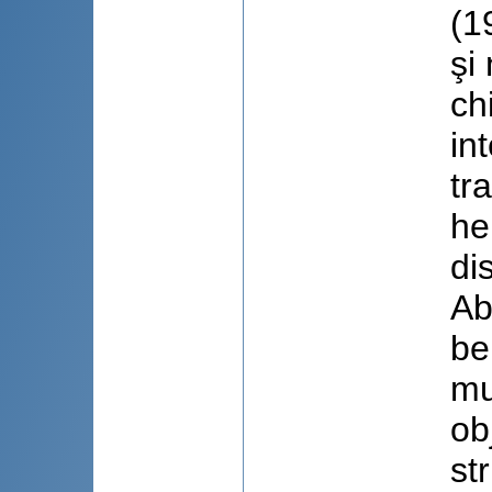
(1
şi
ch
in
tra
he
di
Ab
be
mu
ob
st