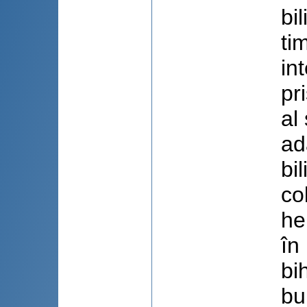
bi
ti
in
pr
al
ad
bi
co
he
în
bi
bu