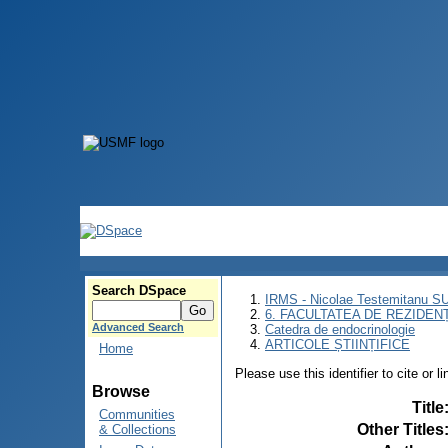
Search DSpace
IRMS - Nicolae Testemitanu 
6. FACULTATEA DE REZIDEN
Advanced Search
Catedra de endocrinologie
ARTICOLE ȘTIINȚIFICE
Home
Please use this identifier to cite or l
Browse
Title
Communities
Other Titles
& Collections