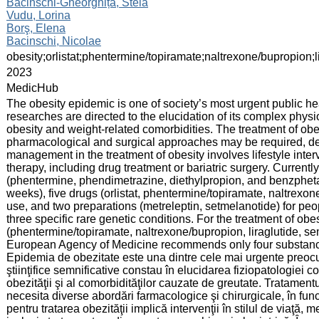
:
Bacinschi-Gheorghița, Stela
Vudu, Lorina
Borş, Elena
Bacinschi, Nicolae
:
obesity;orlistat;phentermine/topiramate;naltrexone/bupropion;l
:
2023
:
MedicHub
:
The obesity epidemic is one of society’s most urgent public heal
researches are directed to the elucidation of its complex phys
obesity and weight-related comorbidities. The treatment of obes
pharmacological and surgical approaches may be required, dep
management in the treatment of obesity involves lifestyle inte
therapy, including drug treatment or bariatric surgery. Currentl
(phentermine, phendimetrazine, diethylpropion, and benzphe
weeks), five drugs (orlistat, phentermine/topiramate, naltrexon
use, and two preparations (metreleptin, setmelanotide) for pe
three specific rare genetic conditions. For the treatment of o
(phentermine/topiramate, naltrexone/bupropion, liraglutide, sem
European Agency of Medicine recommends only four substan
Epidemia de obezitate este una dintre cele mai urgente preocupă
ştiinţifice semnificative constau în elucidarea fiziopatologiei
obezităţii şi al comorbidităţilor cauzate de greutate. Tratamentu
necesita diverse abordări farmacologice şi chirurgicale, în func
pentru tratarea obezităţii implică intervenţii în stilul de viaţă,