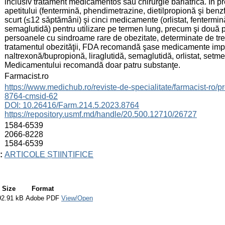
inclusiv tratament medicamentos sau chirurgie bariatrică. În p
apetitului (fentermină, phendimetrazine, dietilpropionă şi ben
scurt (≤12 săptămâni) şi cinci medicamente (orlistat, fentermin
semaglutidă) pentru utilizare pe termen lung, precum şi două 
persoanele cu sindroame rare de obezitate, determinate de trei
tratamentul obezităţii, FDA recomandă şase medicamente impo
naltrexonă/bupropionă, liraglutidă, semaglutidă, orlistat, setm
Medicamentului recomandă doar patru substanţe.
:
Farmacist.ro
:
https://www.medichub.ro/reviste-de-specialitate/farmacist-ro/pre
8764-cmsid-62
DOI: 10.26416/Farm.214.5.2023.8764
https://repository.usmf.md/handle/20.500.12710/26727
:
1584-6539
2066-8228
1584-6539
:
ARTICOLE ȘTIINȚIFICE
Size
Format
92.91 kB
Adobe PDF
View/Open