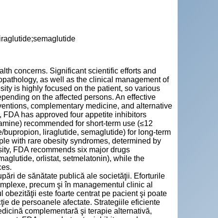
iraglutide;semaglutide
th concerns. Significant scientific efforts and
iopathology, as well as the clinical management of
ity is highly focused on the patient, so various
ending on the affected persons. An effective
rventions, complementary medicine, and alternative
y, FDA has approved four appetite inhibitors
tamine) recommended for short-term use (≤12
e/bupropion, liraglutide, semaglutide) for long-term
ople with rare obesity syndromes, determined by
besity, FDA recommends six major drugs
aglutide, orlistat, setmelatonin), while the
ces.
ri de sănătate publică ale societăţii. Eforturile
 complexe, precum şi în managementul clinic al
l obezităţii este foarte centrat pe pacient şi poate
ţie de persoanele afectate. Strategiile eficiente
 medicină complementară şi terapie alternativă,