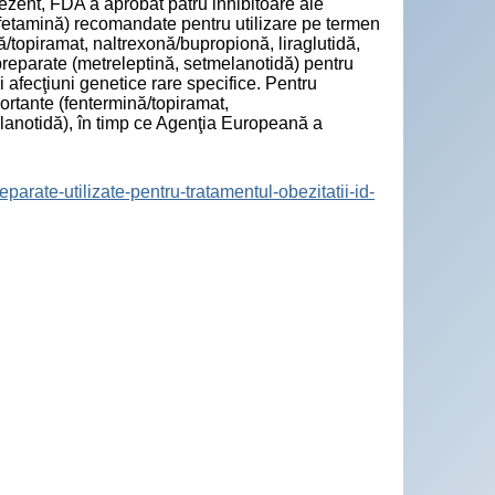
rezent, FDA a aprobat patru inhibitoare ale
zfetamină) recomandate pentru utilizare pe termen
ă/topiramat, naltrexonă/bupropionă, liraglutidă,
preparate (metreleptină, setmelanotidă) pentru
 afecţiuni genetice rare specifice. Pentru
rtante (fentermină/topiramat,
elanotidă), în timp ce Agenţia Europeană a
parate-utilizate-pentru-tratamentul-obezitatii-id-