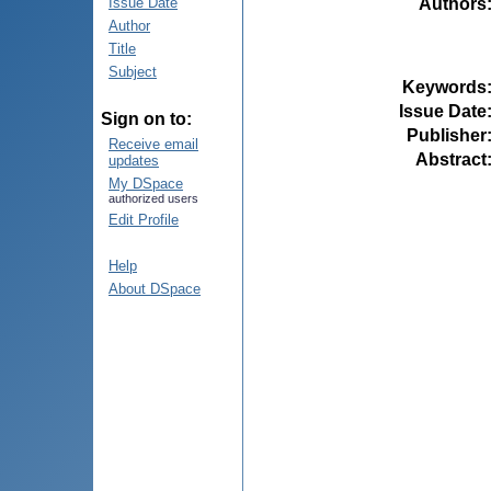
Authors
Issue Date
Author
Title
Subject
Keywords
Issue Date
Sign on to:
Publisher
Receive email
Abstract
updates
My DSpace
authorized users
Edit Profile
Help
About DSpace