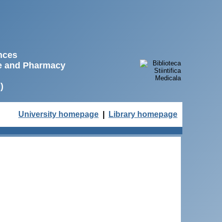
ences
ne and Pharmacy
)
University homepage
|
Library homepage