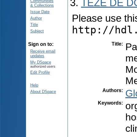
TEZE DE D
Communities
& Collections
Issue Date
Please use this 
Author
Title
http://hdl
Subject
Title
:
Par
Sign on to:
Receive email
me
updates
My DSpace
Mo
authorized users
Edit Profile
Me
Help
Authors
:
Gl
About DSpace
Keywords
:
or
ho
cl