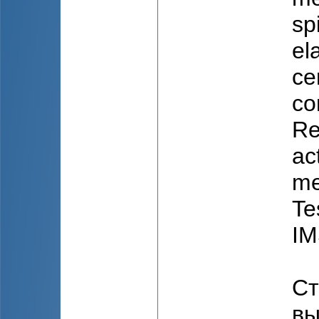
sp
ela
cer
co
Re
ac
me
Te
IM
Ст
вы