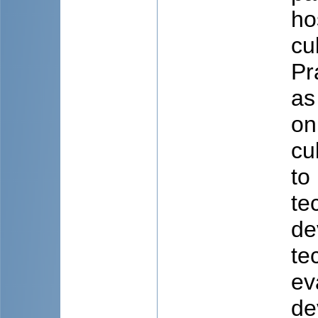
ho
cu
Pr
as
on
cu
to
te
de
te
ev
de