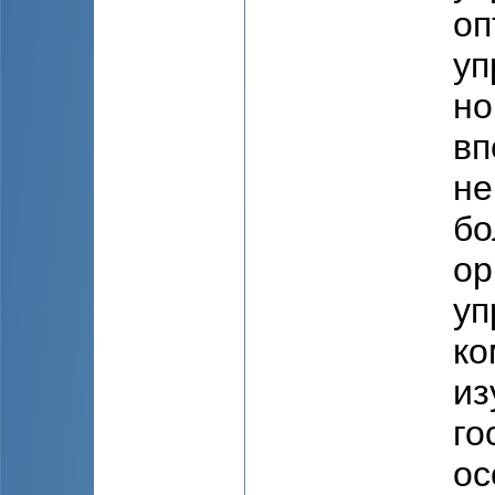
оп
уп
но
вп
не
бо
ор
уп
ко
из
го
ос