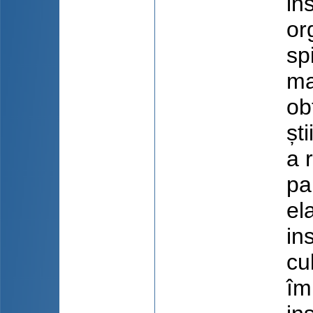
ins
or
sp
ma
ob
șt
a 
pa
el
in
cu
îm