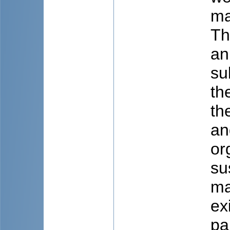
ma
Th
an
su
the
th
an
or
su
ma
ex
pa