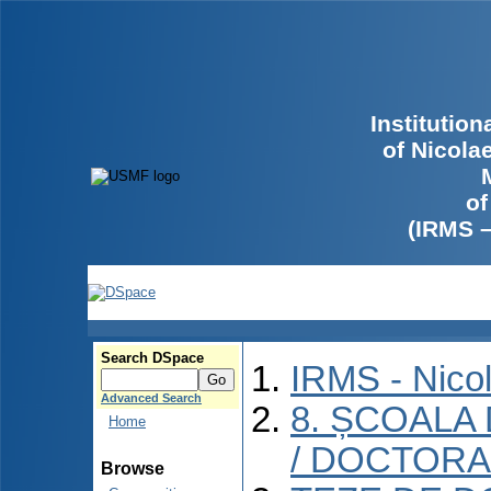
Institutio
of Nicola
of
(IRMS 
Search DSpace
IRMS - Nico
Advanced Search
8. ȘCOALA
Home
/ DOCTORA
Browse