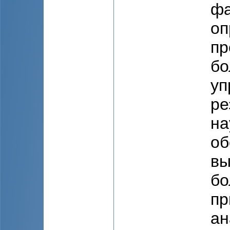
фа
оп
пр
бо
уп
ре
на
об
вы
бо
пр
ан