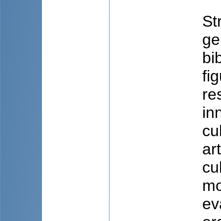
St
ge
bi
fi
re
in
cu
ar
cu
mo
ev