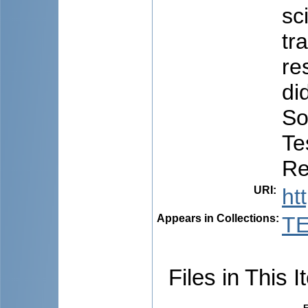
sc
tr
re
di
So
Te
Re
URI
:
ht
Appears in Collections:
TE
Files in This I