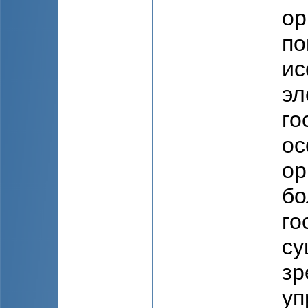
ор
по
ис
эл
го
ос
ор
бо
го
су
зр
уп