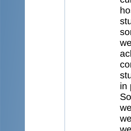
ho
st
so
we
ac
co
st
in
So
we
we
we