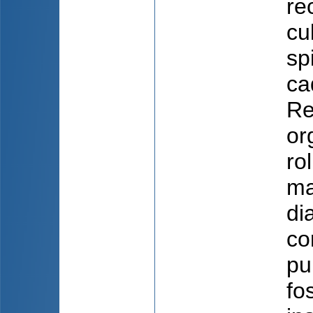
re
cu
spi
ca
Re
or
ro
ma
di
co
pu
fo