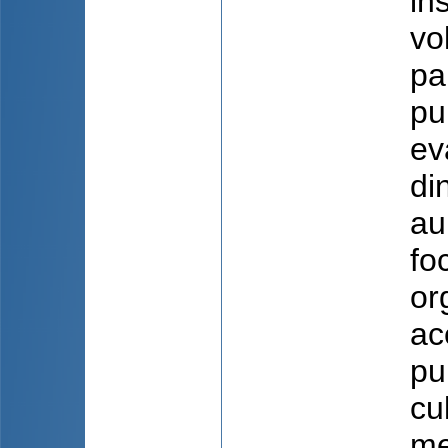
in
vo
pa
pu
ev
di
au
fo
or
ac
pu
cu
me