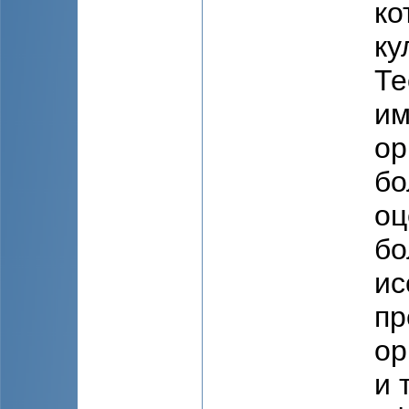
ко
ку
Те
им
ор
бо
оц
бо
ис
пр
ор
и 