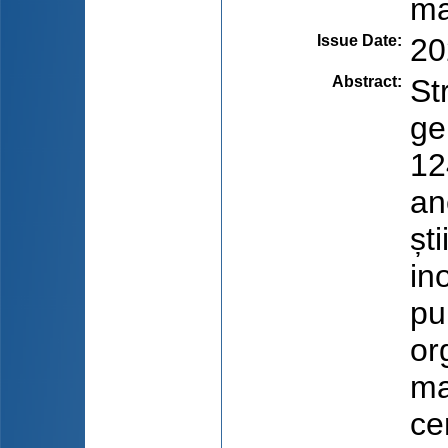
ma
Issue Date
:
20
Abstract
:
St
ge
12
an
șt
in
pu
or
ma
ce