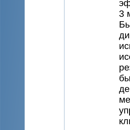
эф
3 
Бы
ди
ис
ис
ре
бы
де
ме
уп
кл