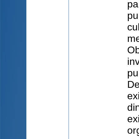
pa
pu
cu
me
Ob
in
pu
De
ex
di
ex
or