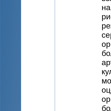
на
ри
ре
се
ор
бо
ар
ку
мо
оц
ор
бо