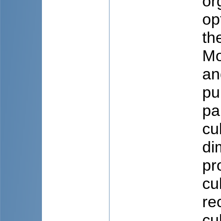
or
op
th
Mo
an
pu
pa
cu
di
pr
cu
re
cu