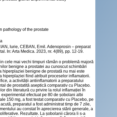
n pathology of the prostate
va
N, Iurie, CEBAN, Emil. Adenoprosin – preparat
l. In: Arta Medica. 2023, nr. 4(89), pp. 12-19.
 din cele mai vechi timpuri rămân o problemă majoră
iunilor benigne a prostatei au cunoscut schimbări
a hiperplaziei benigne de prostată nu mai este
 hiperplaziei fiind atribuit proceselor inflamatorii.
fice, a activității antiinflamatorii a preparatului
al de prostatită aseptică comparativ cu Placebo.
r din literatură cu privire la rolul inflamației în
i experimental efectuat pe 80 de șobolani albi
tale 150 mg, a fost testat comparativ cu Placebo, pe
acută, preparatul a fost administrat timp de 7 zile,
atamentului au constat în aprecierea stării generale, a
roliferative. Rezultate. La șobolanii cărora li s-a