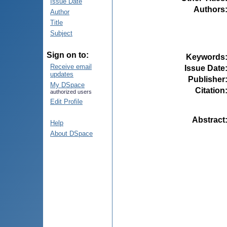
Issue Date
Authors
Author
Title
Subject
Sign on to:
Keywords
Receive email
Issue Date
updates
Publisher
My DSpace
Citation
authorized users
Edit Profile
Abstract
Help
About DSpace