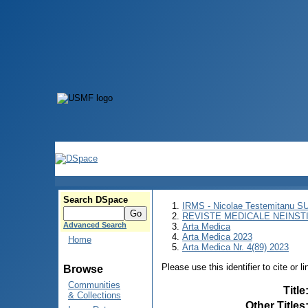
Search DSpace
IRMS - Nicolae Testemitanu 
REVISTE MEDICALE NEINST
Advanced Search
Arta Medica
Arta Medica 2023
Home
Arta Medica Nr. 4(89) 2023
Please use this identifier to cite or l
Browse
Communities
Title
& Collections
Other Titles