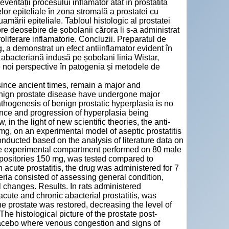
rității procesului inflamator atât în prostatită
elor epiteliale în zona stromală a prostatei cu
ării epiteliale. Tabloul histologic al prostatei
pre deosebire de șobolanii cărora li s-a administrat
iferare inflamatorie. Concluzii. Preparatul de
 a demonstrat un efect antiinflamator evident în
abacteriană indusă pe șobolani linia Wistar,
 noi perspective în patogenia și metodele de
ince ancient times, remain a major and
benign prostate disease have undergone major
thogenesis of benign prostatic hyperplasia is no
ence and progression of hyperplasia being
in the light of new scientific theories, the anti-
mg, on an experimental model of aseptic prostatitis
ducted based on the analysis of literature data on
 the experimental compartment performed on 80 male
uppositories 150 mg, was tested compared to
n acute prostatitis, the drug was administered for 7
teria consisted of assessing general condition,
l changes. Results. In rats administered
acute and chronic abacterial prostatitis, was
the prostate was restored, decreasing the level of
e histological picture of the prostate post-
 placebo where venous congestion and signs of