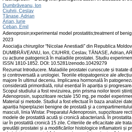
:
Dumbrăveanu, Ion
Ciuhrii, Ceslav
Tănase, Adrian
Arian, Iurie
Ceban, Emil
:
Adenoprosin;experimental model prostatitis;treatment of benig
:
2023
:
Asociaţia chirurgilor “Nicolae Anestiadi” din Republica Moldo
:
DUMBRĂVEANU, Ion, CIUHRII, Ceslav, TĂNASE, Adrian, ARIA
cu acțiune patogenică în maladiile prostatei. Studiu experimenta
ISSN 1810-1852. DOI: 10.5281/zenodo.10429279
:
Rezumat Introducere. Maladiile prostatei cunoscute și tratate
și controversată a urologiei. Teoriile etiopatogenice ale afecț
majore în ultimul deceniu. Implicarea hormonală în patogenez
considerată primordială, rolul esențial în apariția și progresarea
Scopul studiului a fost revizuirea, prin prisma noilor teorii științi
Adenoprosin, supozitoare rectale 150 mg, pe model experiment
Material și metode. Studiul a fost efectuat în baza analizei datelo
apariția hiperplaziei benigne de prostată şi a compartimentulu
masculi, linia Wistar. Preparatul Adenoprosin, supozitoare rec
modele de prostatită acută și cronică abacteriană. În prostatita 
iar în prostatită cronică 15 zile. Criteriile de eficacitate ale tr
greutății prostatei și a modificărilor histologice inflamatorii și p