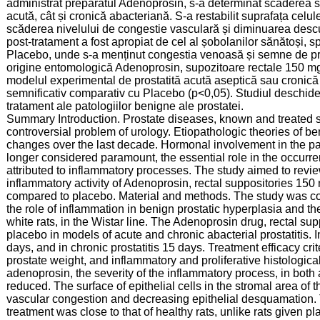
administrat preparatul Adenoprosin, s-a determinat scăderea seve
acută, cât și cronică abacteriană. S-a restabilit suprafața celul
scăderea nivelului de congestie vasculară și diminuarea descuam
post-tratament a fost apropiat de cel al șobolanilor sănătoși, s
Placebo, unde s-a menținut congestia venoasă și semne de prol
origine entomologică Adenoprosin, supozitoare rectale 150 mg,
modelul experimental de prostatită acută aseptică sau cronică 
semnificativ comparativ cu Placebo (р<0,05). Studiul deschide
tratament ale patologiilor benigne ale prostatei.
Summary Introduction. Prostate diseases, known and treated s
controversial problem of urology. Etiopathologic theories of 
changes over the last decade. Hormonal involvement in the pa
longer considered paramount, the essential role in the occurr
attributed to inflammatory processes. The study aimed to review, 
inflammatory activity of Adenoprosin, rectal suppositories 150 
compared to placebo. Material and methods. The study was con
the role of inflammation in benign prostatic hyperplasia and
white rats, in the Wistar line. The Adenoprosin drug, rectal s
placebo in models of acute and chronic abacterial prostatitis. I
days, and in chronic prostatitis 15 days. Treatment efficacy cri
prostate weight, and inflammatory and proliferative histologica
adenoprosin, the severity of the inflammatory process, in both 
reduced. The surface of epithelial cells in the stromal area of 
vascular congestion and decreasing epithelial desquamation. Th
treatment was close to that of healthy rats, unlike rats given