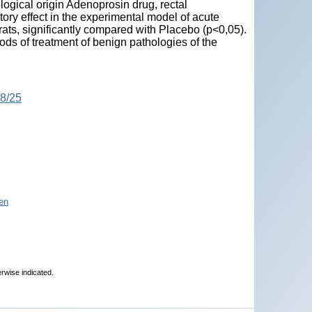
ogical origin Adenoprosin drug, rectal
ry effect in the experimental model of acute
 rats, significantly compared with Placebo (р<0,05).
s of treatment of benign pathologies of the
18/25
en
erwise indicated.