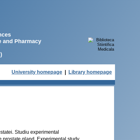
ences
ne and Pharmacy
)
University homepage
|
Library homepage
statei. Studiu experimental
e prostate gland. Experimental study