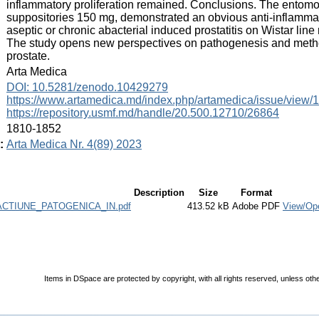
inflammatory proliferation remained. Conclusions. The entomol
suppositories 150 mg, demonstrated an obvious anti-inflammato
aseptic or chronic abacterial induced prostatitis on Wistar line
The study opens new perspectives on pathogenesis and method
prostate.
:
Arta Medica
:
DOI: 10.5281/zenodo.10429279
https://www.artamedica.md/index.php/artamedica/issue/view/
https://repository.usmf.md/handle/20.500.12710/26864
:
1810-1852
:
Arta Medica Nr. 4(89) 2023
Description
Size
Format
TIUNE_PATOGENICA_IN.pdf
413.52 kB
Adobe PDF
View/Op
Items in DSpace are protected by copyright, with all rights reserved, unless oth