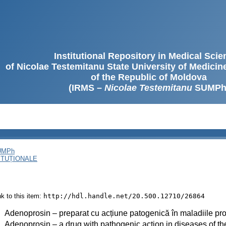
Institutional Repository in Medical Sci
of Nicolae Testemitanu State University of Medici
of the Republic of Moldova
(IRMS –
Nicolae Testemitanu
SUMPh
SUMPh
ITUȚIONALE
ink to this item:
http://hdl.handle.net/20.500.12710/26864
:
Adenoprosin – preparat cu acțiune patogenică în maladiile pro
:
Adenoprosin – a drug with pathogenic action in diseases of th