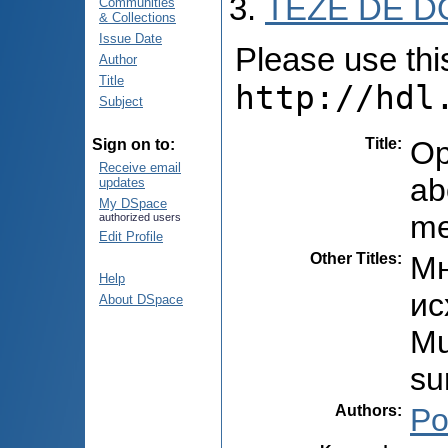
TEZE DE D
Communities
& Collections
Issue Date
Please use this 
Author
Title
http://hdl
Subject
Title
:
Op
Sign on to:
Receive email
ab
updates
My DSpace
me
authorized users
Edit Profile
Other Titles
:
Мн
Help
ис
About DSpace
Mu
su
Authors
:
Po