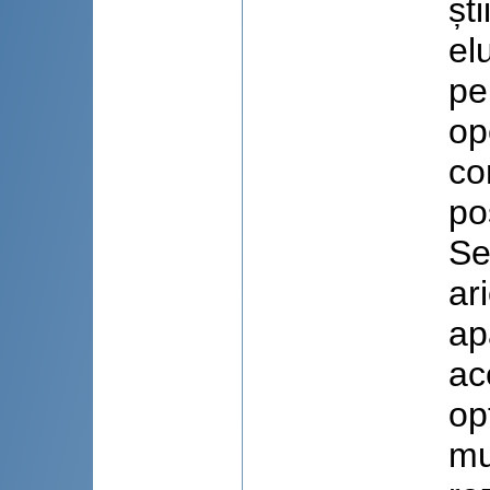
șt
el
pe
op
co
po
Se
ar
ap
ac
op
mu