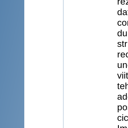
re
da
co
du
st
re
un
vi
te
ad
po
ci