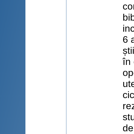
co
bi
in
6 
ști
în
op
ut
ci
re
st
de