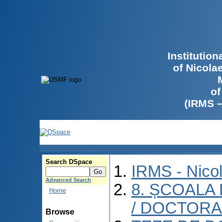
Institutio
of Nicola
of
(IRMS 
Search DSpace
IRMS - Nico
Advanced Search
8. ȘCOALA
Home
/ DOCTORA
Browse