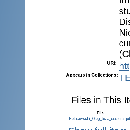
Im
st
Di
Ni
cu
(C
URI
:
ht
Appears in Collections:
TE
Files in This I
File
Potacevschi_Oleg_teza_doctorat.pd