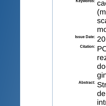
Keywords
:
ca
(m
sc
mo
Issue Date
:
20
Citation
:
PO
re
do
gi
Abstract
:
St
de
in