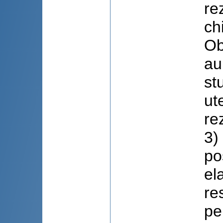
re
ch
Ob
au
st
ut
re
3)
po
el
re
pe