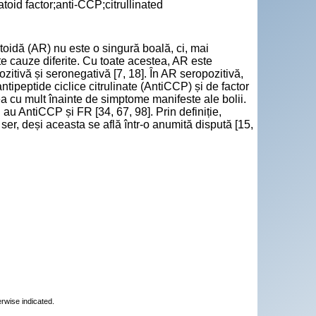
toid factor;anti-CCP;citrullinated
atoidă (AR) nu este o singură boală, ci, mai
te cauze diferite. Cu toate acestea, AR este
ozitivă și seronegativă [7, 18]. În AR seropozitivă,
ntipeptide ciclice citrulinate (AntiCCP) și de factor
a cu mult înainte de simptome manifeste ale bolii.
 AntiCCP și FR [34, 67, 98]. Prin definiție,
er, deși aceasta se află într-o anumită dispută [15,
erwise indicated.