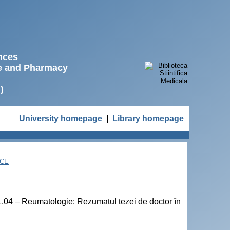
ences
ne and Pharmacy
)
University homepage
|
Library homepage
NCE
21.04 – Reumatologie: Rezumatul tezei de doctor în