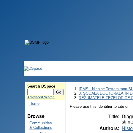
Search DSpace
IRMS - Nicolae Testemitanu 
8. ȘCOALA DOCTORALĂ ÎN D
Advanced Search
REZUMATELE TEZELOR DE D
Home
Please use this identifier to cite or l
Browse
Title
:
Diagn
știin
Communities
& Collections
Authors
:
Nisto