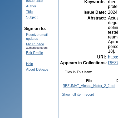
Issue Date
Keywords
:
rheum
prote
Author
Title
Issue Date
:
2024
Subject
Abstract
:
Actua
degra
defin
Sign on to:
teste
Receive email
reuma
updates
Aprox
My DSpace
perso
authorized users
18].
Edit Profile
URI
:
https
Appears in Collections:
REZ
Help
About DSpace
Files in This Item:
File
REZUMAT_Alesea_Nistor_2_2.pdf
Show full item record