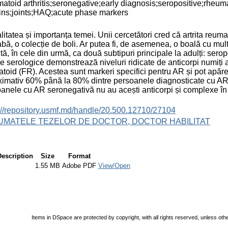
atoid arthritis;seronegative;early diagnosis;seropositive;rheuma
ins;joints;HAQ;acute phase markers
litatea și importanța temei. Unii cercetători cred că artrita reum
bă, o colecție de boli. Ar putea fi, de asemenea, o boală cu mul
ită, în cele din urmă, ca două subtipuri principale la adulți: serop
le serologice demonstrează niveluri ridicate de anticorpi numiți a
toid (FR). Acestea sunt markeri specifici pentru AR și pot apăre
imativ 60% până la 80% dintre persoanele diagnosticate cu AR au
anele cu AR seronegativă nu au acești anticorpi și complexe în s
://repository.usmf.md/handle/20.500.12710/27104
UMATELE TEZELOR DE DOCTOR, DOCTOR HABILITAT
Description
Size
Format
1.55 MB
Adobe PDF
View/Open
Items in DSpace are protected by copyright, with all rights reserved, unless oth