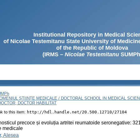
Institutional Repository in Medical Sci
of Nicolae Testemitanu State University of Medici
of the Republic of Moldova
(IRMS –
Nicolae Testemitanu
SUMPh
SUMPh
OMENIUL ȘTIINȚE MEDICALE / DOCTORAL SCHOOL IN MEDICAL SCIE
OCTOR, DOCTOR HABILITAT
ink to this item:
http://hdl.handle.net/20.500.12710/27104
osticul precoce și evoluția artritei reumatoide seronegative: 3
țe medicale
r, Alesea