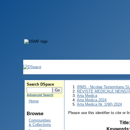
Search DSpace
IRMS - Nicolae Testemitanu 
REVISTE MEDICALE NEINST
Advanced Search
Arta Medica
Arta Medica 2024
Home
Arta Medica Nr. 1(90) 2024
Please use this identifier to cite or l
Browse
Communities
Title
& Collections
Keywords