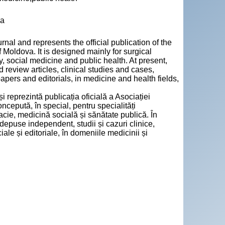
va
nal and represents the official publication of the
 Moldova. It is designed mainly for surgical
cy, social medicine and public health. At present,
review articles, clinical studies and cases,
papers and editorials, in medicine and health fields,
i reprezintă publicația oficială a Asociației
cepută, în special, pentru specialități
acie, medicină socială și sănătate publică. În
 depuse independent, studii și cazuri clinice,
iale și editoriale, în domeniile medicinii și