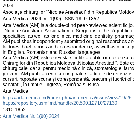
:
2024
:
Asociaţia chirurgilor “Nicolae Anestiadi” din Republica Moldo
:
Arta Medica. 2024, nr. 1(90). ISSN 1810-1852.
:
Arta Medica (AM) is a double-blind peer-reviewed scientific jour
"Nicolae Anestiadi" Association of Surgeons of the Republic of
specialties, as well as for clinical medicine, dentistry, pharma
AM publishes independently submitted original researches and 
lectures, brief reports and correspondence, as well as official 
in English, Romanian and Russian languages.
Arta Medica (AM) este o revistă științifică dublu-orb recenzată ș
Chirurgilor din Republica Moldova „Nicolae Anestiadi”. Este con
chirurgicale, dar și pentru medicină clinică, stomatologie, farm
prezent, AM publică cercetări originale și articole de recenzie,
cursuri, rapoarte scurte și corespondență, precum și lucrări ofic
sănătății, în limbile Engleză, Română și Rusă.
:
Arta Medica
:
https://artamedica.md/index.php/artamedica/issue/view/19/26
https://repository.usmf.md/handle/20.500.12710/27130
:
1810-1852
:
Arta Medica Nr. 1(90) 2024