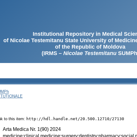
Institutional Repository in Medical Sci
of Nicolae Testemitanu State University of Medici
of the Republic of Moldova
(IRMS –
Nicolae Testemitanu
SUMPh
SUMPh
ITUȚIONALE
ink to this item:
http://hdl.handle.net/20.500.12710/27130
:
Arta Medica Nr. 1(90) 2024
:
medicine;clinical medicine;surgery;dentistry;pharmacy;social 