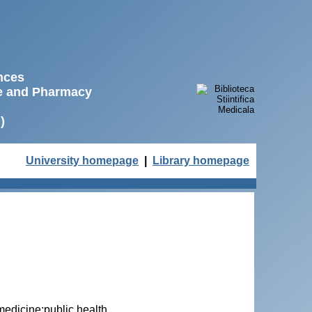
ences
ne and Pharmacy
)
University homepage
|
Library homepage
medicine;public health