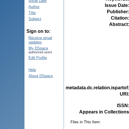
Issue Date
Issue Date
Author
Publisher
Title
Citation
Subject
Abstract
Sign on to:
Receive email
updates
My DSpace
authorized users
Edit Profile
Help
About DSpace
metadata.dc.relation.ispartof
URI
ISSN
Appears in Collections
Files in This Item: