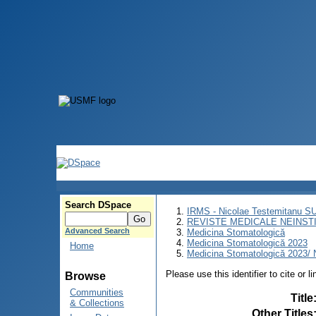
Search DSpace
IRMS - Nicolae Testemitanu 
REVISTE MEDICALE NEINST
Advanced Search
Medicina Stomatologică
Medicina Stomatologică 2023
Home
Medicina Stomatologică 2023/ N
Please use this identifier to cite or l
Browse
Communities
Title
& Collections
Other Titles