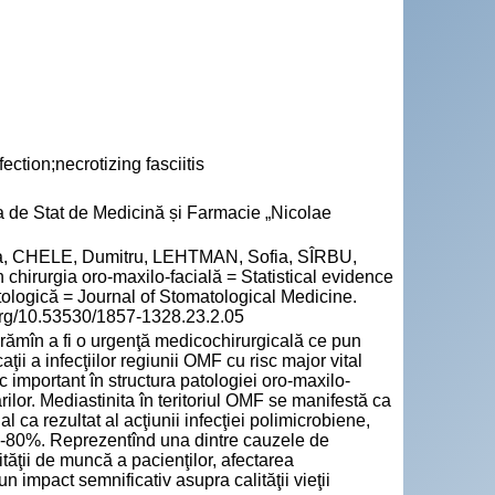
ction;necrotizing fasciitis
a de Stat de Medicină și Farmacie „Nicolae
, CHELE, Dumitru, LEHTMAN, Sofia, SÎRBU,
 chirurgia oro-maxilo-facială = Statistical evidence
atologică = Journal of Stomatological Medicine.
.org/10.53530/1857-1328.23.2.05
 rămîn a fi o urgenţă medicochirurgicală ce pun
ţii a infecţiilor regiunii OMF cu risc major vital
 important în structura patologiei oro-maxilo-
ărilor. Mediastinita în teritoriul OMF se manifestă ca
 ca rezultat al acţiunii infecţiei polimicrobiene,
e 70-80%. Reprezentînd una dintre cauzele de
tăţii de muncă a pacienţilor, afectarea
n impact semnificativ asupra calităţii vieţii