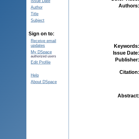
Issue Date
Authors
Author
Title
Subject
Sign on to:
Receive email
updates
Keywords
My DSpace
Issue Date
authorized users
Publisher
Edit Profile
Citation
Help
About DSpace
Abstract