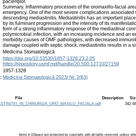
pacienţilor.
Summary. Inflammatory processes of the oromaxillo-facial area
emergency. One of the most severe complications associated wi
descending mediastinitis. Mediastinitis has an important place 
by its fulminant progression and the intensity of its manifestat
form of a strong inflammatory response of the mediastinal conne
polymicrobial infection, with an increasing incidence and an eq
morbidity causes of OMF pathologies, with decreased immunity
damage coupled with septic shock, mediastinitis results in a sign
:
Medicina Stomatologică
:
https://doi.org/10.53530/1857-1328.23.2.05
https://repository.usmf.md/handle/20.500.12710/27159
:
1857-1328
:
Medicina Stomatologică 2023/ Nr. 2(63)
File
Description
Siz
STINITEI_IN_CHIRURGIA_ORO_MAXILO_FACIALA.pdf
342.6
Items in DSpace are protected by copyright, with all rights reserved, unless oth