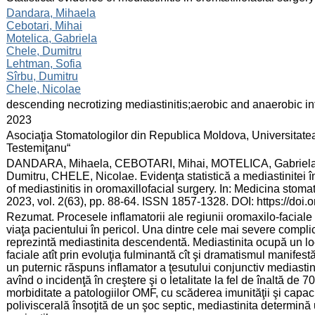
:
Dandara, Mihaela
Cebotari, Mihai
Motelica, Gabriela
Chele, Dumitru
Lehtman, Sofia
Sîrbu, Dumitru
Chele, Nicolae
:
descending necrotizing mediastinitis;aerobic and anaerobic infe
:
2023
:
Asociaţia Stomatologilor din Republica Moldova, Universitate
Testemiţanu“
:
DANDARA, Mihaela, CEBOTARI, Mihai, MOTELICA, Gabriela
Dumitru, CHELE, Nicolae. Evidenţa statistică a mediastinitei în
of mediastinitis in oromaxillofacial surgery. In: Medicina stom
2023, vol. 2(63), pp. 88-64. ISSN 1857-1328. DOI: https://doi
:
Rezumat. Procesele inflamatorii ale regiunii oromaxilo-faciale
viaţa pacientului în pericol. Una dintre cele mai severe complica
reprezintă mediastinita descendentă. Mediastinita ocupă un loc
faciale atît prin evoluţia fulminantă cît şi dramatismul manifest
un puternic răspuns inflamator a ţesutului conjunctiv mediastinal
avînd o incidenţă în creştere şi o letalitate la fel de înaltă d
morbiditate a patologiilor OMF, cu scăderea imunităţii şi capaci
poliviscerală însoţită de un şoc septic, mediastinita determină u