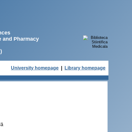
ences
ne and Pharmacy
)
University homepage
|
Library homepage
lă