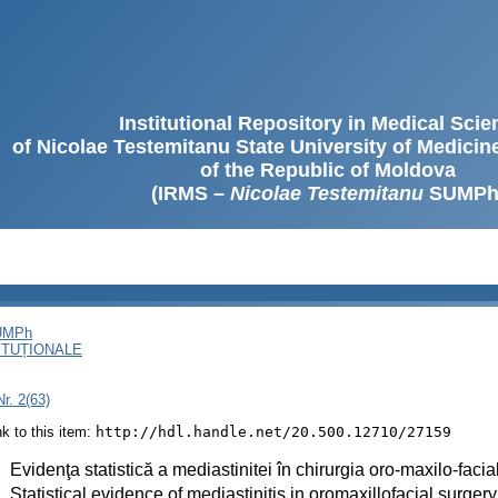
Institutional Repository in Medical Sci
of Nicolae Testemitanu State University of Medici
of the Republic of Moldova
(IRMS –
Nicolae Testemitanu
SUMPh
SUMPh
ITUȚIONALE
r. 2(63)
ink to this item:
http://hdl.handle.net/20.500.12710/27159
:
Evidenţa statistică a mediastinitei în chirurgia oro-maxilo-facia
:
Statistical evidence of mediastinitis in oromaxillofacial surgery