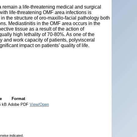
 remain a life-threatening medical and surgical
th life-threatening OMF area infections is
in the structure of oro-maxillo-facial pathology both
ions. Mediastinitis in the OMF area occurs in the
ctive tissue as a result of the action of
ually high lethality of 70-80%. As one of the
 and work capacity of patients, polyvisceral
ificant impact on patients’ quality of life.
e
Format
6 kB
Adobe PDF
View/Open
erwise indicated.