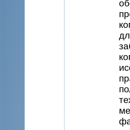
об
пр
ко
дл
за
ко
ис
пр
по
те
ме
фа