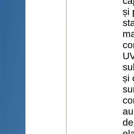
ca
și
st
ma
co
UV
su
și
su
co
au
de
el