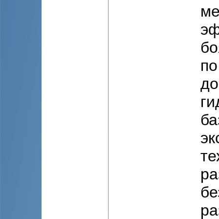
ме
эф
бо
по
до
ги
ба
эк
те
ра
бе
ра