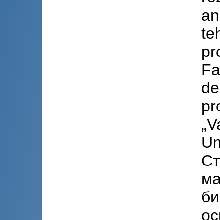
an
te
pr
Fa
de
pr
„V
Un
Ст
ма
би
ос