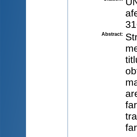
UN
af
31
Abstract
:
St
me
ti
ob
ma
ar
fa
tr
fa