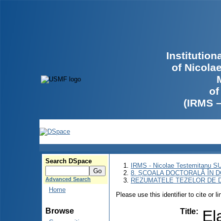
Institutio
of Nicola
of
(IRMS 
Search DSpace
IRMS - Nicolae Testemitanu 
8. ȘCOALA DOCTORALĂ ÎN D
Advanced Search
REZUMATELE TEZELOR DE D
Home
Please use this identifier to cite or l
Browse
Title
:
El