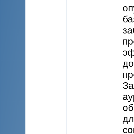
оп
ба
за
пр
эф
до
пр
За
ау
об
дл
со