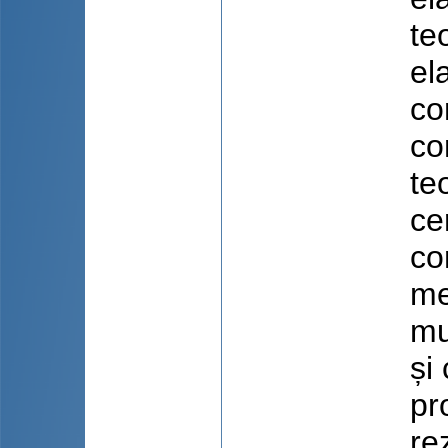
te
el
co
co
te
ce
co
me
mu
și
pr
re