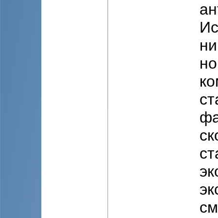
ан
Ис
ни
но
ко
ст
фа
ск
ст
эк
эк
см