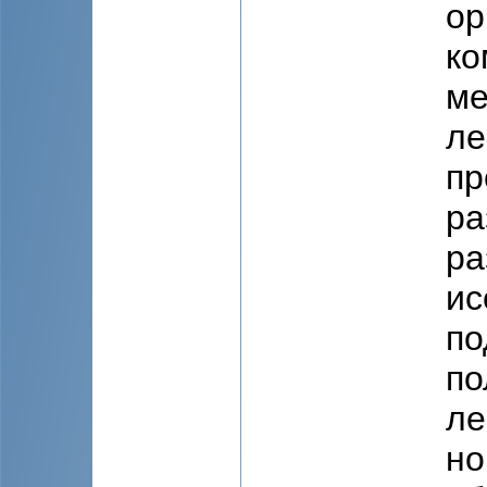
ор
ко
ме
ле
пр
ра
ра
ис
по
по
ле
но