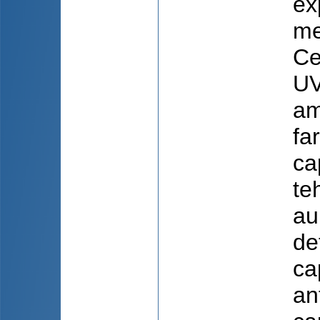
ex
me
Ce
UV
am
fa
ca
te
au
de
ca
an