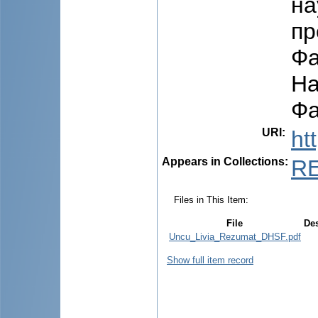
на
пр
Фа
На
Фа
URI
:
ht
Appears in Collections:
R
Files in This Item:
File
Des
Uncu_Livia_Rezumat_DHSF.pdf
Show full item record