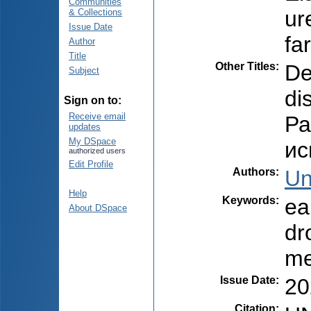
Communities
ur
& Collections
Issue Date
fa
Author
Title
Other Titles
:
De
Subject
di
Sign on to:
Receive email
Ра
updates
My DSpace
иc
authorized users
Edit Profile
Authors
:
Un
Help
Keywords
:
ea
About DSpace
dr
me
Issue Date
:
20
Citation
: