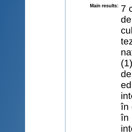
Main results
:
7 
de
cu
te
na
(1
de
ed
in
în
în
in