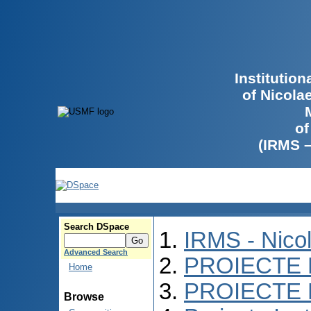
Institutio
of Nicola
of
(IRMS 
Search DSpace
IRMS - Nico
Advanced Search
PROIECTE 
Home
PROIECTE 
Browse