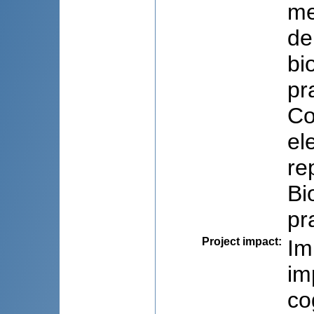
me
de
bi
pr
Co
el
re
Bi
pr
Project impact
:
Im
im
co