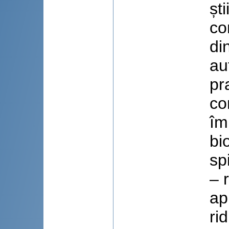
șt
co
di
au
pr
co
îm
bi
sp
– 
ap
ri