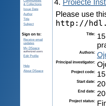
Proiecte Inst
Communities
& Collections
Issue Date
Please use this 
Author
Title
http://hdl
Subject
Title
:
15
Sign on to:
Receive email
pr
updates
My DSpace
authorized users
Authors
:
Oj
Edit Profile
Principal investigator
:
Oj
Help
About DSpace
Project code
:
15
Start date
:
20
End date
:
20
Project status
:
Fi