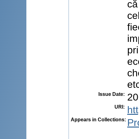
că
ce
fi
im
pr
ec
ch
et
Issue Date
:
20
URI
:
ht
Appears in Collections:
Pr