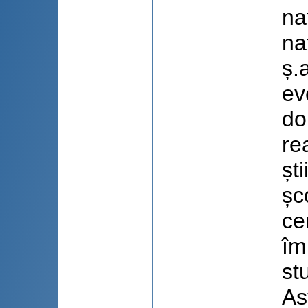
na
na
ș.
ev
do
re
șt
șc
ce
îm
st
As