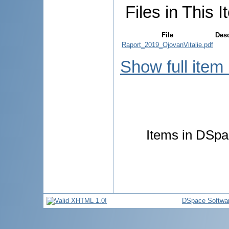
Files in This I
File
Desc
Raport_2019_OjovanVitalie.pdf
Show full item
Items in DSpac
DSpace Softwa