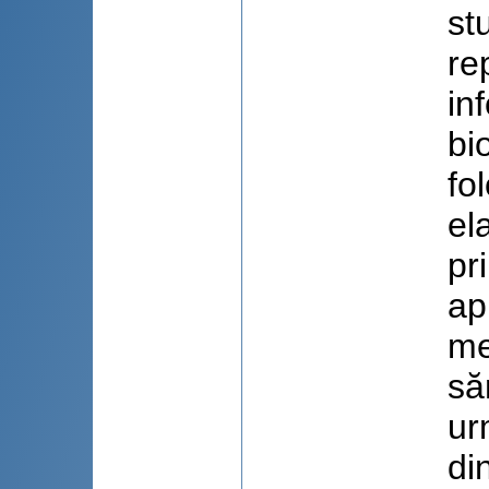
st
re
in
bi
fo
el
pr
ap
me
să
ur
di