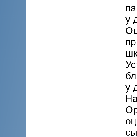
па
у 
Оц
пр
шк
Ус
бл
у 
На
Ор
оц
сы