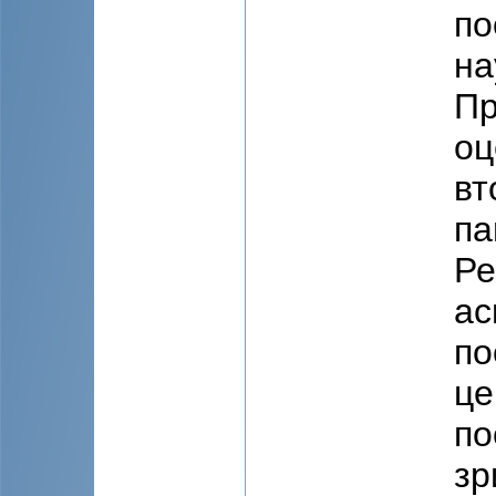
по
на
Пр
оц
вт
па
Ре
ас
по
це
по
зр