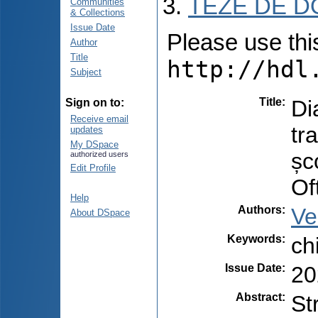
TEZE DE D
Communities
& Collections
Issue Date
Please use this 
Author
Title
http://hdl
Subject
Title
:
Di
Sign on to:
Receive email
tr
updates
My DSpace
șc
authorized users
Edit Profile
Of
Help
Authors
:
Ve
About DSpace
Keywords
:
ch
Issue Date
:
20
Abstract
:
St