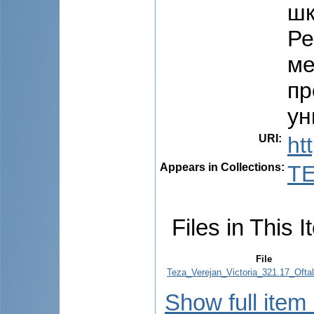
шк
Ре
ме
пр
ун
URI
:
ht
Appears in Collections:
TE
Files in This I
File
Teza_Verejan_Victoria_321.17_Oftal
Show full item