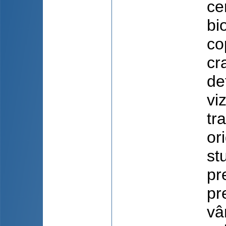
ce
bi
co
cr
de
vi
tr
ori
st
pr
pr
vâ