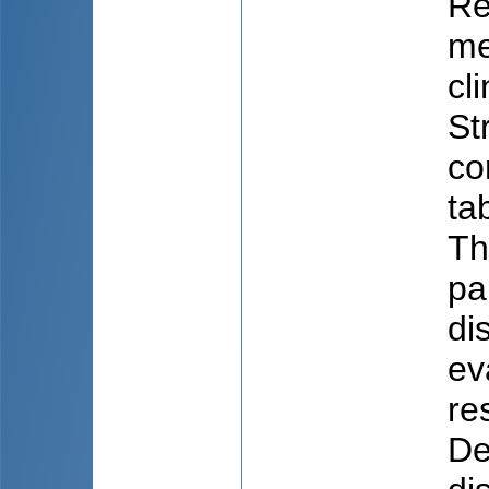
Re
me
cl
St
co
ta
Th
pa
di
ev
re
De