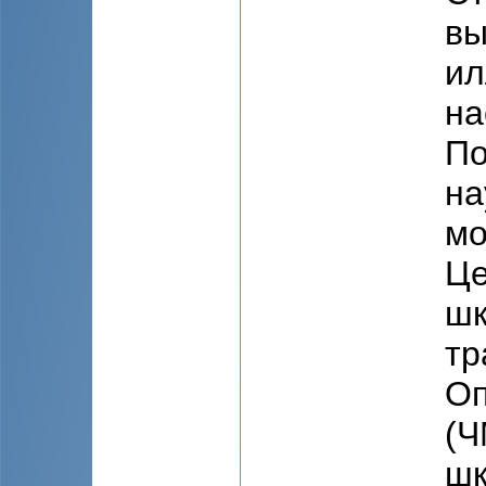
вы
ил
на
По
на
мо
Це
шк
тр
Оп
(Ч
шк