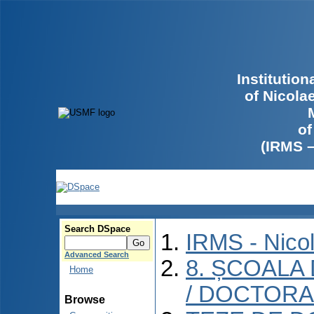
Institutio
of Nicola
of
(IRMS 
Search DSpace
IRMS - Nico
Advanced Search
8. ȘCOALA
Home
/ DOCTORA
Browse