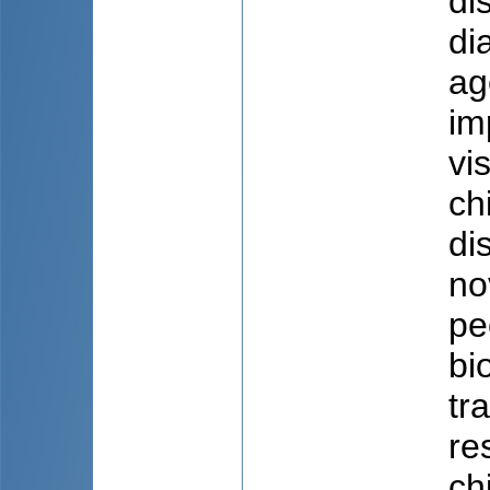
di
di
ag
im
vi
ch
di
no
pe
bi
tr
re
ch