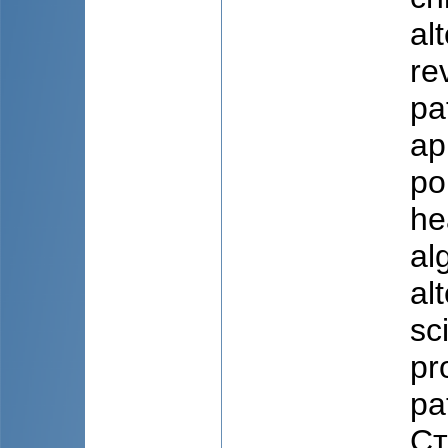
al
re
pa
ap
po
he
al
al
sc
pr
pa
Ст