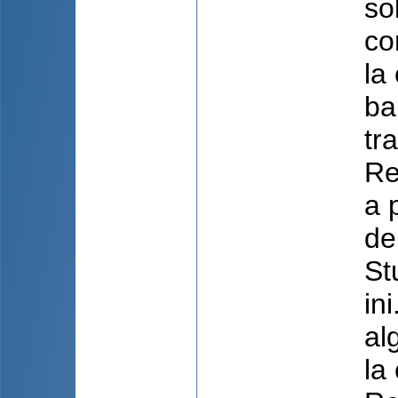
so
co
la
ba
tr
Re
a 
de
St
in
al
la