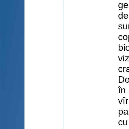
ge
de
su
co
bi
vi
cr
De
în
vîr
pa
cu