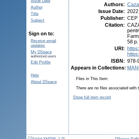
Issue Date
Authors
:
Caza
Author
Issue Date
:
2022
Title
Publisher
:
CEP 
Subject
Citation
:
CAZAC
pentr
Sign on to:
Farma
Receive email
58 p
updates
URI
:
https
My DSpace
https
authorized users
ISBN
:
978-
Edit Profile
Appears in Collections:
MANU
Help
Files in This Item:
About DSpace
There are no files associated with t
Show full item record
DSpace Soft