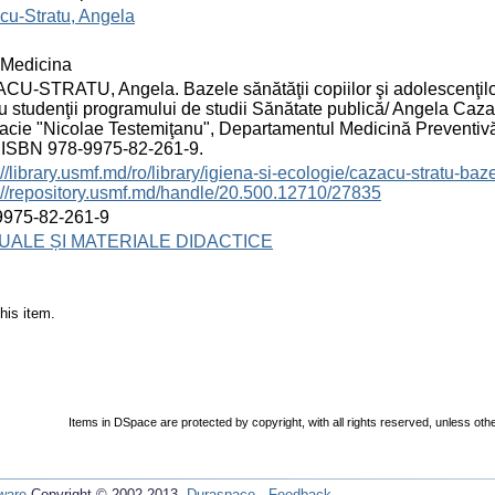
cu-Stratu, Angela
Medicina
U-STRATU, Angela. Bazele sănătăţii copiilor şi adolescenţilor
u studenţii programului de studii Sănătate publică/ Angela Caza
cie "Nicolae Testemiţanu", Departamentul Medicină Preventivă,
. ISBN 978-9975-82-261-9.
://library.usmf.md/ro/library/igiena-si-ecologie/cazacu-stratu-baz
://repository.usmf.md/handle/20.500.12710/27835
9975-82-261-9
ALE ȘI MATERIALE DIDACTICE
his item.
Items in DSpace are protected by copyright, with all rights reserved, unless oth
ware
Copyright © 2002-2013
Duraspace
-
Feedback