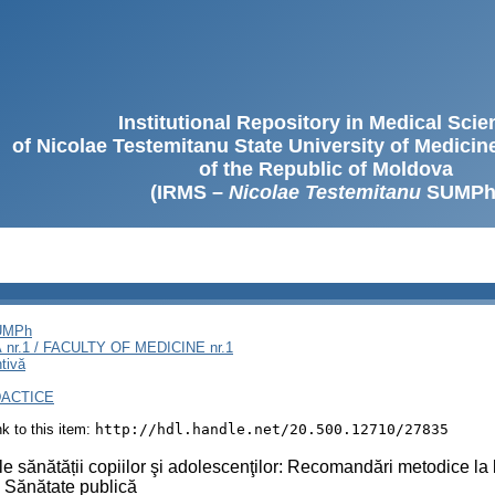
Institutional Repository in Medical Sci
of Nicolae Testemitanu State University of Medici
of the Republic of Moldova
(IRMS –
Nicolae Testemitanu
SUMPh
SUMPh
nr.1 / FACULTY OF MEDICINE nr.1
tivă
DACTICE
ink to this item:
http://hdl.handle.net/20.500.12710/27835
e sănătății copiilor şi adolescenţilor: Recomandări metodice la l
i Sănătate publică