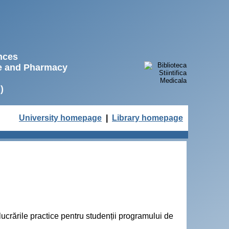
ences
ne and Pharmacy
)
University homepage
|
Library homepage
ucrările practice pentru studenții programului de