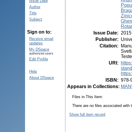
Issue Date
Popuș
Author
Braga
Title
Zinic
Subject
Gher
Rotar
Sign on to:
Issue Date
:
2015
Receive email
Publisher
:
Unive
updates
Citation
:
Manua
My DSpace
Svetl
authorized users
Teste
Edit Profile
URI
:
https
stan
Help
https
About DSpace
ISBN
:
978-
Appears in Collections:
MANU
Files in This Item:
There are no files associated with t
Show full item record