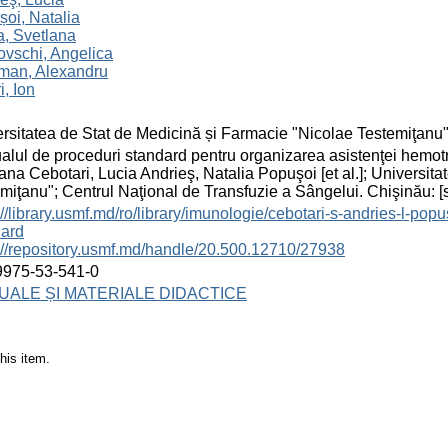
oi, Natalia
, Svetlana
ovschi, Angelica
man, Alexandru
i, Ion
rsitatea de Stat de Medicină și Farmacie "Nicolae Testemiţanu
lul de proceduri standard pentru organizarea asistenţei hemotra
ana Cebotari, Lucia Andrieş, Natalia Popuşoi [et al.]; Universit
miţanu"; Centrul Naţional de Transfuzie a Sângelui. Chişinău: [
://library.usmf.md/ro/library/imunologie/cebotari-s-andries-l-po
dard
://repository.usmf.md/handle/20.500.12710/27938
9975-53-541-0
ALE ȘI MATERIALE DIDACTICE
his item.