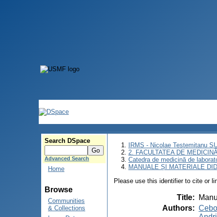
Search DSpace
IRMS - Nicolae Testemitanu 
2. FACULTATEA DE MEDICINĂ 
Advanced Search
Catedra de medicină de laborat
MANUALE ȘI MATERIALE DI
Home
Please use this identifier to cite or l
Browse
Title
:
Manua
Communities
Authors
:
Cebot
& Collections
Andri