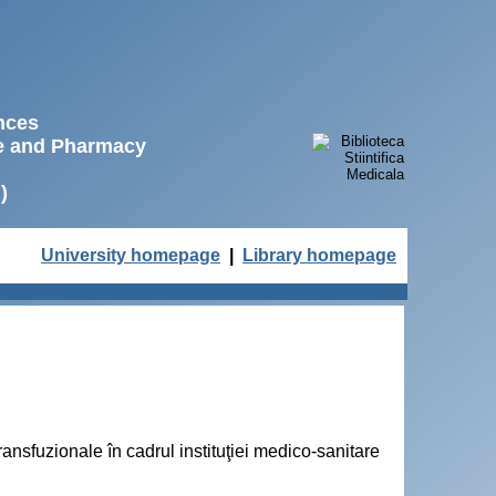
ences
ne and Pharmacy
)
University homepage
|
Library homepage
nsfuzionale în cadrul instituţiei medico-sanitare