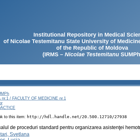
Institutional Repository in Medical Sci
of Nicolae Testemitanu State University of Medici
of the Republic of Moldova
(IRMS –
Nicolae Testemitanu
SUMPh
SUMPh
nr.1 / FACULTY OF MEDICINE nr.1
or
DACTICE
ink to this item:
http://hdl.handle.net/20.500.12710/27938
lul de proceduri standard pentru organizarea asistenţei hemotra
ari, Svetlana
eş, Lucia