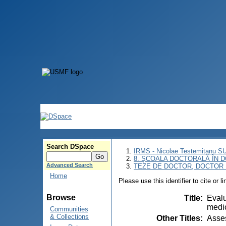
Search DSpace
IRMS - Nicolae Testemitanu 
8. ȘCOALA DOCTORALĂ ÎN D
Advanced Search
TEZE DE DOCTOR, DOCTOR 
Home
Please use this identifier to cite or l
Browse
Title
:
Evalu
medic
Communities
& Collections
Other Titles
:
Asses