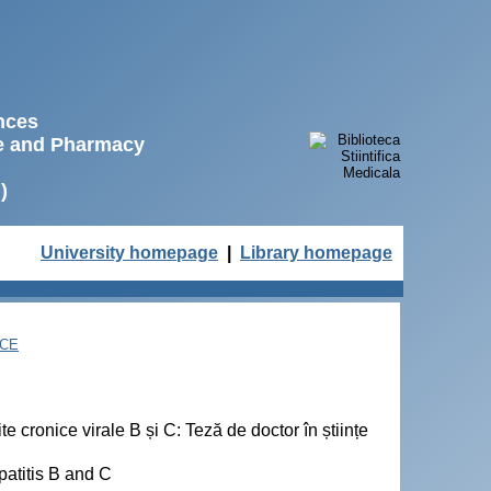
ences
ne and Pharmacy
)
University homepage
|
Library homepage
NCE
e cronice virale B și C: Teză de doctor în științe
patitis B and C