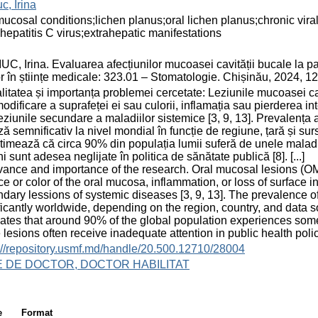
uc, Irina
mucosal conditions;lichen planus;oral lichen planus;chronic viral 
;hepatitis C virus;extrahepatic manifestations
UC, Irina. Evaluarea afecțiunilor mucoasei cavității bucale la pac
r în științe medicale: 323.01 – Stomatologie. Chișinău, 2024, 12
litatea și importanța problemei cercetate: Leziunile mucoasei ca
odificare a suprafeței ei sau culorii, inflamația sau pierderea inte
eziunile secundare a maladiilor sistemice [3, 9, 13]. Prevalența 
ză semnificativ la nivel mondial în funcție de regiune, țară și su
timează că circa 90% din populația lumii suferă de unele maladi
ni sunt adesea neglijate în politica de sănătate publică [8]. [...]
ance and importance of the research. Oral mucosal lesions (OM
ce or color of the oral mucosa, inflammation, or loss of surface i
dary lessions of systemic diseases [3, 9, 13]. The prevalence 
ficantly worldwide, depending on the region, country, and data s
ates that around 90% of the global population experiences some t
 lesions often receive inadequate attention in public health policies
://repository.usmf.md/handle/20.500.12710/28004
E DE DOCTOR, DOCTOR HABILITAT
e
Format