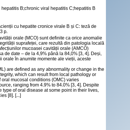
hepatitis B;chronic viral hepatitis C;hepatitis B
ienții cu hepatite cronice virale B și C: teză de
3 p.
vității orale (MCO) sunt definite ca orice anomalie
grității suprafeței, care rezultă din patologia locală
afecțiunilor mucoasei cavității orale (AMCO)
rsa de date – de la 4,9% până la 84,0% [3, 4]. Deși,
i orale în anumite momente ale vieții, aceste
L) are defined as any abnormality or change in the
ntegrity, which can result from local pathology or
of oral mucosal conditions (OMC) varies
ource, ranging from 4.9% to 84.0% [3, 4]. Despite
ype of oral disease at some point in their lives,
 [8]. [...]