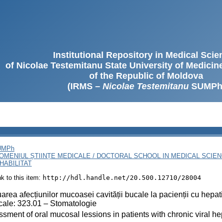
Institutional Repository in Medical Sci
of Nicolae Testemitanu State University of Medici
of the Republic of Moldova
(IRMS –
Nicolae Testemitanu
SUMPh
SUMPh
OMENIUL ȘTIINȚE MEDICALE / DOCTORAL SCHOOL IN MEDICAL SCIE
HABILITAT
ink to this item:
http://hdl.handle.net/20.500.12710/28004
area afecțiunilor mucoasei cavității bucale la pacienții cu hepatit
ale: 323.01 – Stomatologie
sment of oral mucosal lessions in patients with chronic viral he