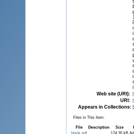
Web site (URI)
:
URI
:
Appears in Collections:
Files in This Item:
File
Description
Size
blank.pdf
174.35 kB
Ad