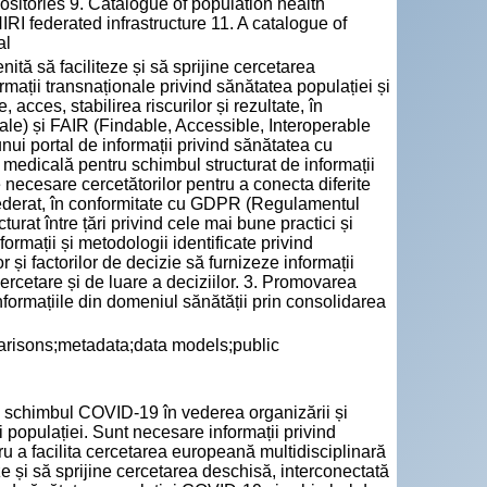
ositories 9. Catalogue of population health
RI federated infrastructure 11. A catalogue of
al
ită să faciliteze și să sprijine cercetarea
rmații transnaționale privind sănătatea populației și
acces, stabilirea riscurilor și rezultate, în
ietale) și FAIR (Findable, Accessible, Interoperable
ui portal de informații privind sănătatea cu
ă medicală pentru schimbul structurat de informații
e necesare cercetătorilor pentru a conecta diferite
 federat, în conformitate cu GDPR (Regulamentul
urat între țări privind cele mai bune practici și
ormații și metodologii identificate privind
 și factorilor de decizie să furnizeze informații
ercetare și de luare a deciziilor. 3. Promovarea
 informațiile din domeniul sănătății prin consolidarea
arisons;metadata;data models;public
 schimbul COVID-19 în vederea organizării și
ii populației. Sunt necesare informații privind
u a facilita cercetarea europeană multidisciplinară
eze și să sprijine cercetarea deschisă, interconectată