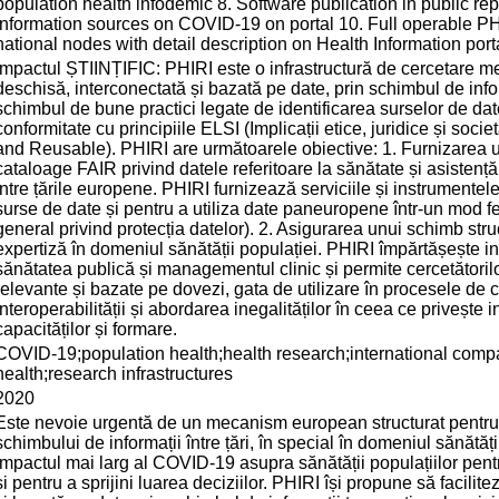
population health infodemic 8. Software publication in public rep
information sources on COVID-19 on portal 10. Full operable PHI
national nodes with detail description on Health Information port
Impactul ȘTIINȚIFIC: PHIRI este o infrastructură de cercetare men
deschisă, interconectată și bazată pe date, prin schimbul de info
schimbul de bune practici legate de identificarea surselor de date, 
conformitate cu principiile ELSI (Implicații etice, juridice și soc
and Reusable). PHIRI are următoarele obiective: 1. Furnizarea un
cataloage FAIR privind datele referitoare la sănătate și asistenț
între țările europene. PHIRI furnizează serviciile și instrumentel
surse de date și pentru a utiliza date paneuropene într-un mod
general privind protecția datelor). 2. Asigurarea unui schimb struct
expertiză în domeniul sănătății populației. PHIRI împărtășește inf
sănătatea publică și managementul clinic și permite cercetătorilor
relevante și bazate pe dovezi, gata de utilizare în procesele de c
interoperabilității și abordarea inegalităților în ceea ce privește
capacităților și formare.
COVID-19;population health;health research;international comp
health;research infrastructures
2020
Este nevoie urgentă de un mecanism european structurat pentru
schimbului de informații între țări, în special în domeniul sănătăț
impactul mai larg al COVID-19 asupra sănătății populațiilor pentr
și pentru a sprijini luarea deciziilor. PHIRI își propune să facilit