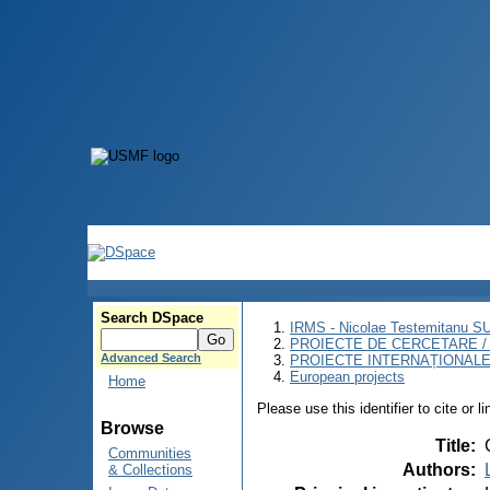
Search DSpace
IRMS - Nicolae Testemitanu 
PROIECTE DE CERCETARE 
Advanced Search
PROIECTE INTERNAȚIONALE
European projects
Home
Please use this identifier to cite or l
Browse
Title
:
Communities
Authors
:
& Collections