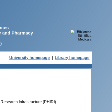
ences
ne and Pharmacy
)
University homepage
|
Library homepage
Research Infrastructure (PHIRI)