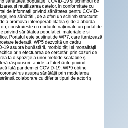
ivind sănătatea populației COVID-19 și schimbul de
zarea și reutilizarea datelor, în conformitate cu
ortal de informații privind sănătatea pentru COVID-
ngrijirea sănătății, de a oferi un schimb structurat
i de a promova interoperabilitatea și de a aborda
scop, construiește cu nodurile naționale un portal de
le privind sănătatea populației, materialele și
idice. Portalul este susținut de WP7, care furnizează
cercetare federată. WP5 dezvoltă un cadru
19 asupra bunăstării, morbidității și mortalității
ifice prin efectuarea de cercetări prin cazuri de
erea la dispoziție a unor metode scalabile și
ră răspunsuri rapide la întrebările privind
e să facă față pandemiei COVID-19. WP9 obține
de coronavirus asupra sănătății prin modelarea
 strânsă colaborare cu diferite tipuri de actori și