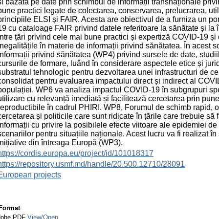
și bazată pe date prin schimbul de informații transnaționale pr
bune practici legate de colectarea, conservarea, prelucrarea, utili
principiile ELSI și FAIR. Acesta are obiectivul de a furniza un p
19 cu cataloage FAIR privind datele referitoare la sănătate și la î
între țări privind cele mai bune practici și expertiză COVID-19 ș
inegalitățile în materie de informații privind sănătatea. În acest 
informații privind sănătatea (WP4) privind sursele de date, studii
cursurile de formare, luând în considerare aspectele etice și jur
substratul tehnologic pentru dezvoltarea unei infrastructuri de 
consolidat pentru evaluarea impactului direct și indirect al COVID-
populației. WP6 va analiza impactul COVID-19 în subgrupuri spec
utilizare cu relevanță imediată și facilitează cercetarea prin pun
reproductibile în cadrul PHIRI. WP8, Forumul de schimb rapid, ofe
cercetarea și politicile care sunt ridicate în țările care trebui
informații cu privire la posibilele efecte viitoare ale epidemiei 
scenariilor pentru situațiile naționale. Acest lucru va fi realizat în
inițiative din întreaga Europă (WP3).
https://cordis.europa.eu/project/id/101018317
https://repository.usmf.md/handle/20.500.12710/28091
European projects
Format
obe PDF
View/Open