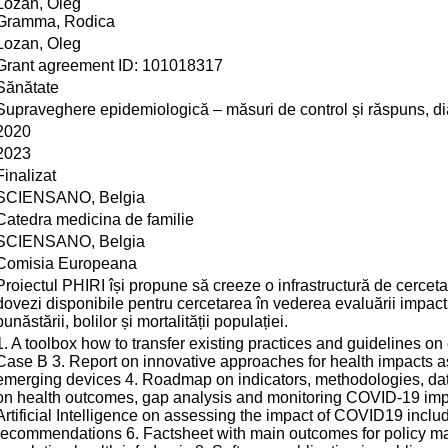
Lozan, Oleg
Gramma, Rodica
Lozan, Oleg
Grant agreement ID: 101018317
Sănătate
Supraveghere epidemiologică – măsuri de control și răspuns, diag
2020
2023
Finalizat
SCIENSANO, Belgia
Catedra medicina de familie
SCIENSANO, Belgia
Comisia Europeana
Proiectul PHIRI își propune să creeze o infrastructură de cercet
dovezi disponibile pentru cercetarea în vederea evaluării impact
bunăstării, bolilor și mortalității populației.
1. A toolbox how to transfer existing practices and guidelines on
Case B 3. Report on innovative approaches for health impacts as
emerging devices 4. Roadmap on indicators, methodologies, da
on health outcomes, gap analysis and monitoring COVID-19 impa
Artificial Intelligence on assessing the impact of COVID19 inclu
recommendations 6. Factsheet with main outcomes for policy m