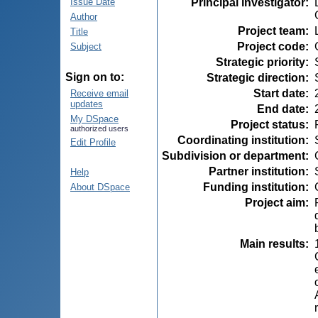
Principal investigator
:
Issue Date
Author
Project team
:
Title
Project code
:
Subject
Strategic priority
:
Sign on to:
Strategic direction
:
Start date
:
Receive email
updates
End date
:
My DSpace
Project status
:
authorized users
Coordinating institution
:
Edit Profile
Subdivision or department
:
Partner institution
:
Help
Funding institution
:
About DSpace
Project aim
:
Main results
: