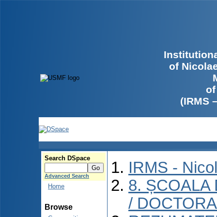
Institutio
of Nicola
of
(IRMS 
Search DSpace
IRMS - Nico
Advanced Search
8. ȘCOALA
Home
/ DOCTORA
Browse