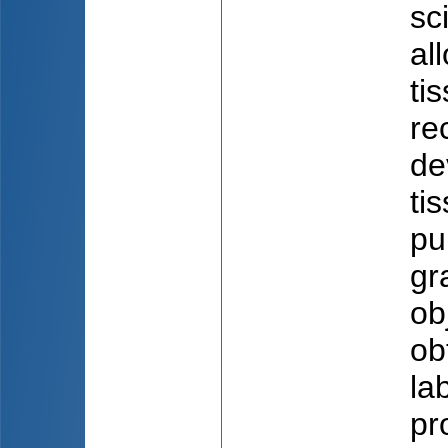
sc
al
ti
re
de
ti
pu
gr
ob
ob
la
pr