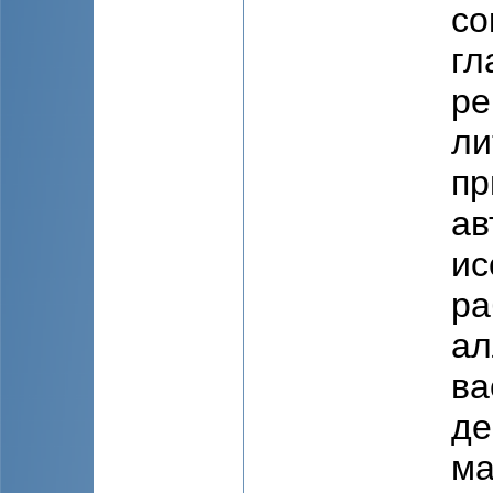
со
гл
ре
ли
пр
ав
ис
ра
ал
ва
де
ма