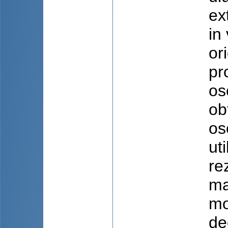
ex
in
or
pr
os
ob
os
ut
re
ma
mo
de