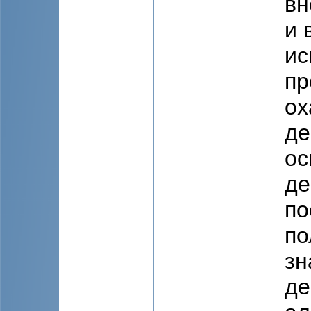
вн
и 
ис
пр
ох
де
ос
де
по
по
зн
де