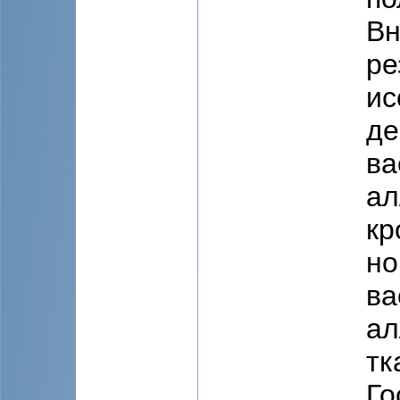
Вн
ре
ис
де
ва
ал
кр
но
ва
aл
тк
Го