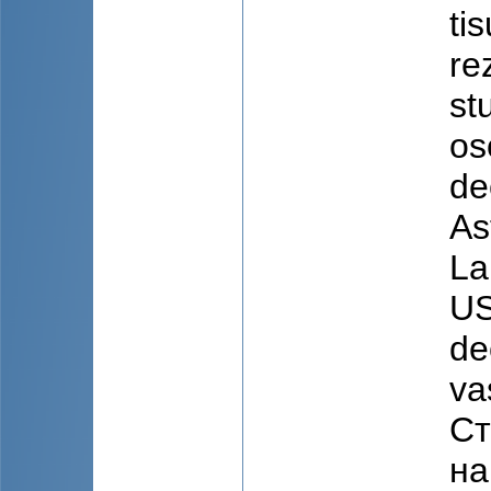
ti
re
st
os
de
As
La
US
de
va
Ст
на