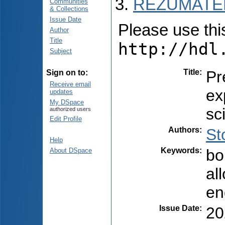
REZUMATEL
Communities
& Collections
Issue Date
Please use this 
Author
Title
http://hdl
Subject
Title
:
Pr
Sign on to:
Receive email
ex
updates
My DSpace
sc
authorized users
Edit Profile
Authors
:
St
Help
Keywords
:
bo
About DSpace
al
en
Issue Date
:
20