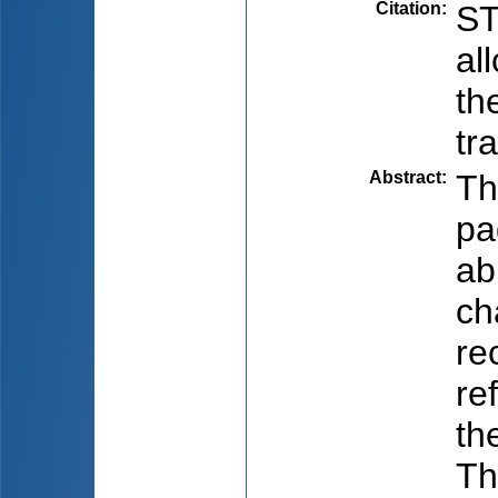
Citation
:
ST
al
th
tr
Abstract
:
Th
pa
ab
ch
re
re
th
Th