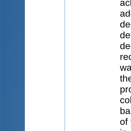
ac
ad
de
de
de
re
wa
th
pr
co
ba
of