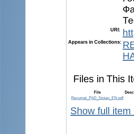
Фа
Те
URI
:
ht
Appears in Collections:
R
HA
Files in This I
File
Desc
Rezumat_PhD_Stoian_EN.pdf
Show full item