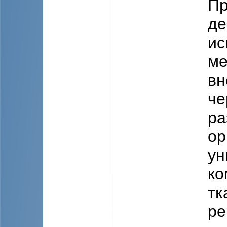
Пр
де
ис
ме
вн
че
ра
ор
ун
ко
тк
pе