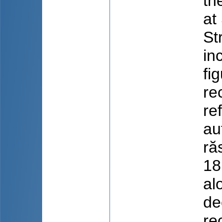
th
at
St
in
fi
re
re
au
ră
18
al
de
re