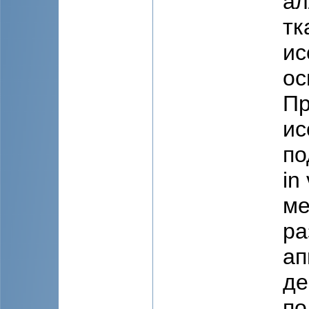
aл
тк
ис
ос
Пр
ис
по
in
ме
ра
ап
де
по