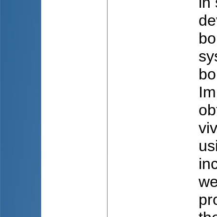
in
de
bo
sy
bo
Im
ob
vi
us
in
we
pr