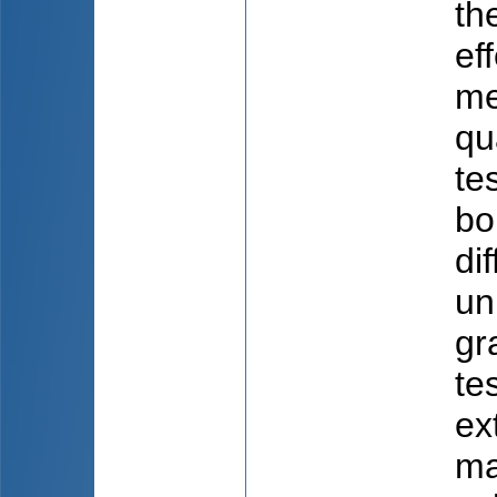
th
ef
me
qu
te
bo
di
un
gr
te
ex
ma