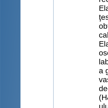
El
ţe
ob
ca
El
os
la
a 
va
de
(H
ul