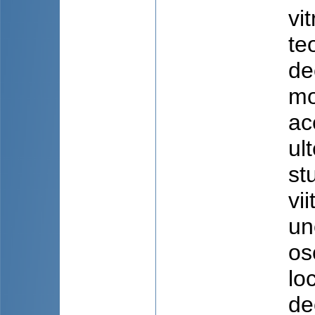
vi
te
de
mo
ac
ul
st
vi
un
os
lo
de