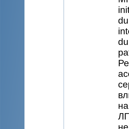
in
du
in
du
pa
Ре
ас
се
вл
на
ЛГ
не