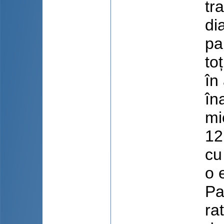
tr
di
pa
to
în
în
mi
12
cu
o 
Pa
ra