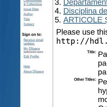
Departament
Communities
& Collections
Disciplina de
Issue Date
Author
ARTICOLE Ș
Title
Subject
Please use this 
Sign on to:
http://hdl
Receive email
updates
My DSpace
Title
:
Pa
authorized users
Edit Profile
pa
Help
pa
About DSpace
Other Titles
:
Pe
hy
mo