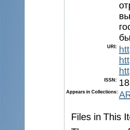
от
вы
го
бы
URI
:
ht
ht
ht
ISSN
:
18
Appears in Collections:
AR
Files in This I