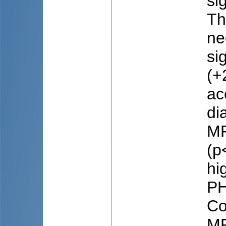
si
Th
ne
si
(+
ac
di
MR
(p
hi
PH
Co
MR