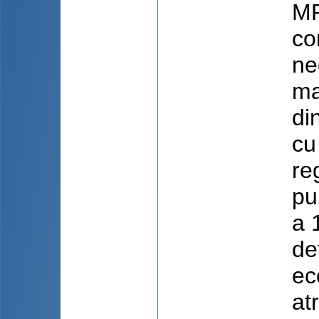
MR
co
ne
ma
di
cu
re
pu
a 
de
ec
at