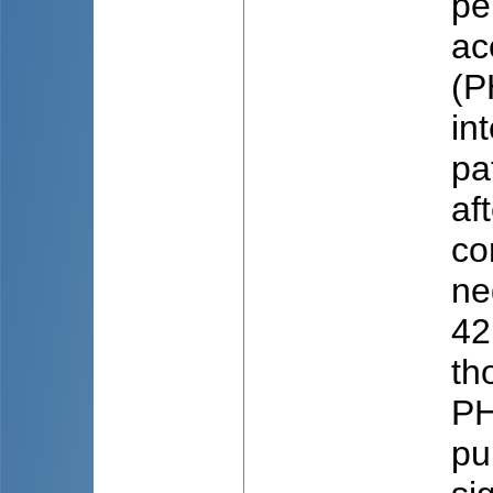
pe
ac
(P
in
pa
af
co
ne
42
th
PH
pu