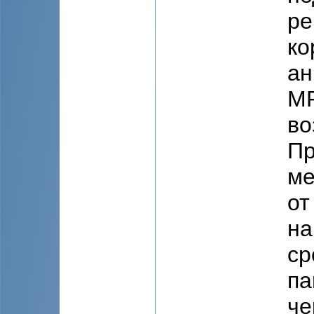
ре
ко
ан
МР
во
Пр
ме
от
на
ср
па
че