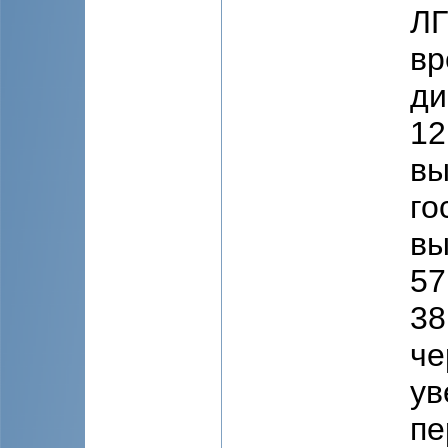
ЛГ
вр
ди
12
вы
го
вы
57
38
че
ув
пе