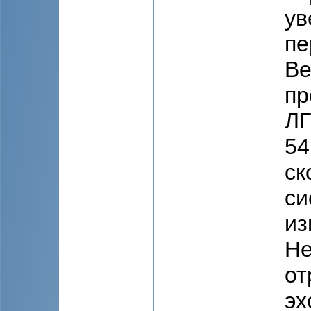
ув
пе
Ве
пр
ЛГ
54
ск
си
из
Не
от
эх