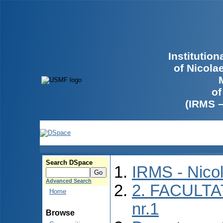
Institutio
of Nicola
of
(IRMS 
Search DSpace
IRMS - Nico
Advanced Search
2. FACULTA
Home
nr.1
Browse