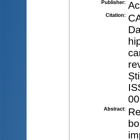
Publisher
:
Ac
Citation
:
CA
Da
hi
ca
re
Șt
IS
00
Abstract
:
Re
bo
im