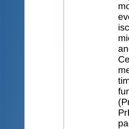
mor
ev
is
mi
an
Ce
me
ti
fu
(P
Pr
pa