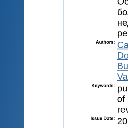
Ос
бо
не
ре
Authors
:
Ca
Do
Bu
Va
Keywords
:
pu
of
re
Issue Date
:
20