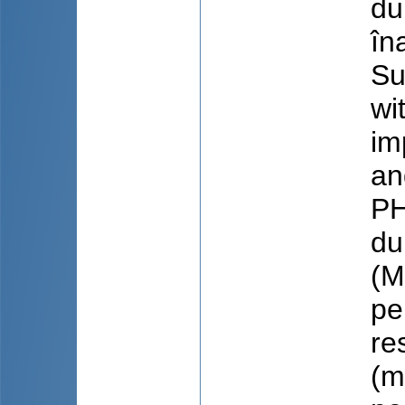
du
îna
Su
wi
im
an
PH
du
(M
pe
re
(m