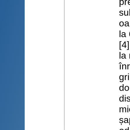
pr
su
oa
la
[4
la
în
gr
do
di
mi
șa