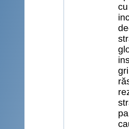
cu
in
de
st
gl
in
gr
ră
re
st
pa
ca