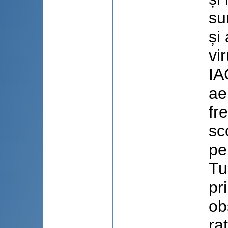
su
și
vi
IA
ae
fr
sc
pe
Tu
pr
ob
ra