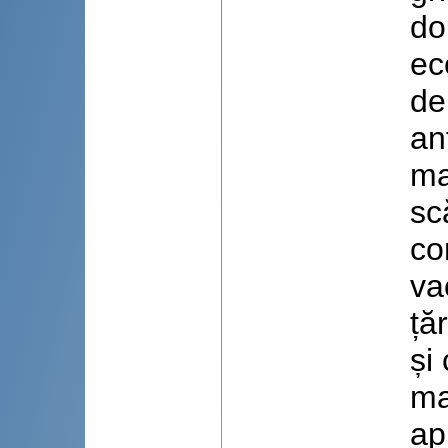
do
ec
de
an
ma
sc
co
va
ță
și
ma
ap