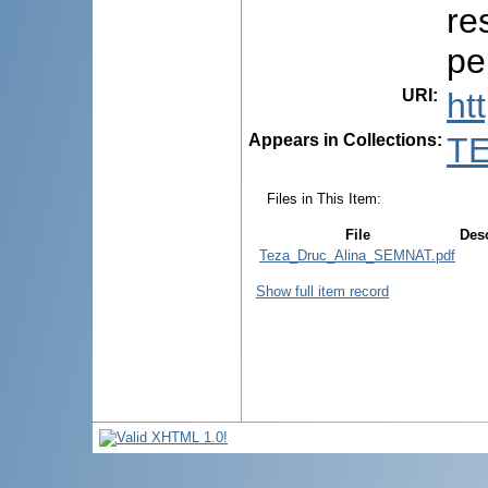
re
pe
URI
:
ht
Appears in Collections:
TE
Files in This Item:
File
Desc
Teza_Druc_Alina_SEMNAT.pdf
Show full item record