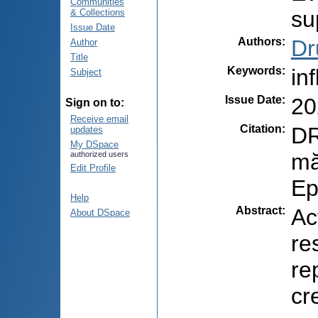
Communities
su
& Collections
Issue Date
Authors
:
Dr
Author
Title
Keywords
:
in
Subject
Issue Date
:
20
Sign on to:
Receive email
Citation
:
DR
updates
My DSpace
mă
authorized users
Edit Profile
Ep
Help
Abstract
:
Ac
About DSpace
re
re
cr