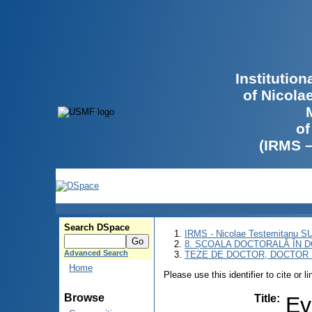
Institutio
of Nicola
of
(IRMS 
Search DSpace
IRMS - Nicolae Testemitanu 
8. ȘCOALA DOCTORALĂ ÎN D
Advanced Search
TEZE DE DOCTOR, DOCTOR 
Home
Please use this identifier to cite or l
Browse
Title
:
Ev