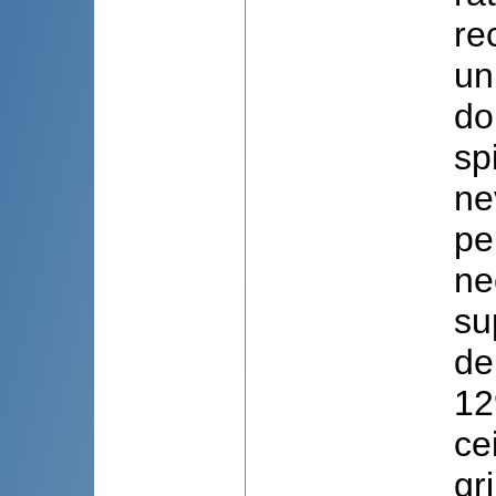
re
un
do
sp
ne
pe
ne
su
de
12
ce
gr