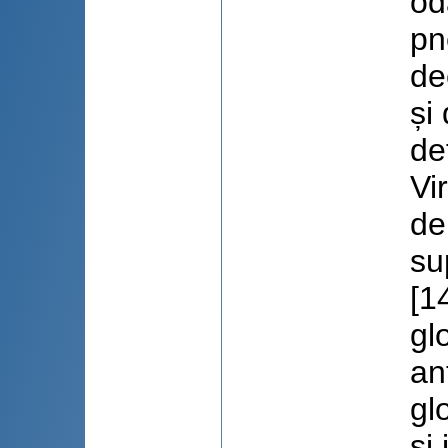
od
pn
de
și
de
Vi
de
su
[1
gl
an
gl
și